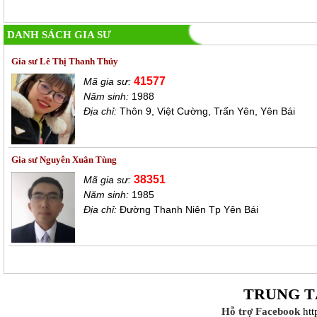
DANH SÁCH GIA SƯ
Gia sư Lê Thị Thanh Thủy
41577
Mã gia sư:
Năm sinh:
1988
Địa chỉ:
Thôn 9, Việt Cường, Trấn Yên, Yên Bái
Gia sư Nguyễn Xuân Tùng
38351
Mã gia sư:
Năm sinh:
1985
Địa chỉ:
Đường Thanh Niên Tp Yên Bái
TRUNG T
Hỗ trợ Facebook
ht