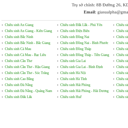
Trụ sở chính: 8B Đường 26, K
Email:
giasualpha@gma
Chiêu sinh An Giang
Chiêu sinh Đắk Lắk - Phú Yên
Chiêu s
Chiêu sinh An Giang - Kiên Giang
Chiêu sinh Điện Biên
Chiêu s
Chiêu sinh Bắc Ninh
Chiêu sinh Đồng Nai
Chiêu s
Chiêu sinh Bắc Ninh - Bắc Giang
Chiêu sinh Đồng Nai - Bình Phước
Chiêu s
Chiêu sinh Cà Mau
Chiêu sinh Đồng Tháp
Chiêu si
Chiêu sinh Cà Mau - Bạc Liêu
Chiêu sinh Đồng Tháp - Tiền Giang
Chiêu s
Chiêu sinh Cần Thơ
Chiêu sinh Gia Lai
Chiêu s
Chiêu sinh Cần Thơ - Hậu Giang
Chiêu sinh Gia Lai - Bình Định
Chiêu s
Chiêu sinh Cần Thơ - Sóc Trăng
Chiêu sinh Hà Nội
Chiêu s
Chiêu sinh Cao Bằng
Chiêu sinh Hà Tĩnh
Chiêu si
Chiêu sinh Đà Nẵng
Chiêu sinh Hải Phòng
Chiêu si
Chiêu sinh Đà Nẵng - Quảng Nam
Chiêu sinh Hải Phòng - Hải Dương
Chiêu s
Chiêu sinh Đăk Lăk
Chiêu sinh Huế
Chiêu s