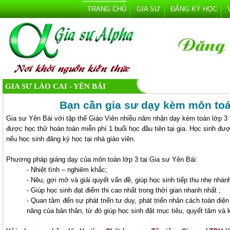
TRANG CHỦ
GIA SƯ
ĐĂNG KÝ HỌC
GIA SƯ LÀO CAI - YÊN BÁI
Bạn cần gia sư dạy kèm môn toán
Gia sư Yên Bái với tập thể Giáo Viên nhiều năm nhận dạy kèm toán lớp 3 t
được học thử hoàn toàn miễn phí 1 buổi học đầu tiên tại gia. Học sinh đượ
nếu học sinh đăng ký học tại nhà giáo viên.
Phương pháp giảng dạy của môn toán lớp 3 tại Gia sư Yên Bái:
- Nhiệt tình – nghiêm khắc;
- Nêu, gợi mở và giải quyết vấn đề, giúp học sinh tiếp thu nhẹ nhành
- Giúp học sinh đạt điểm thi cao nhất trong thời gian nhanh nhất ;
- Quan tâm đến sự phát triển tư duy, phát triển nhân cách toàn diện
năng của bản thân, từ đó giúp học sinh đặt mục tiêu, quyết tâm và 