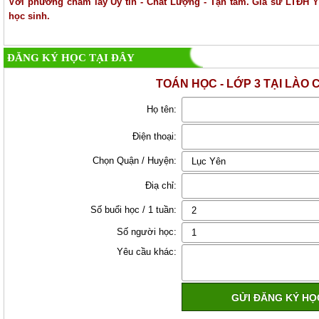
Với phương châm lấy Uy tín - Chất Lượng - Tận tâm. Gia sư LTĐH Y
học sinh.
ĐĂNG KÝ HỌC TẠI ĐÂY
TOÁN HỌC - LỚP 3 TẠI LÀO C
Họ tên:
Điện thoại:
Chọn Quận / Huyện:
Điạ chỉ:
Số buổi học / 1 tuần:
Số người học:
Yêu cầu khác: