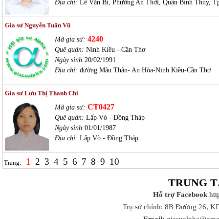
Địa chỉ:
Lê Văn Bì, Phường An Thới, Quận Bình Thủy, T
Gia sư Nguyễn Tuấn Vũ
4240
Mã gia sư:
Quê quán:
Ninh Kiều - Cần Thơ
Ngày sinh:
20/02/1991
Địa chỉ:
đường Mậu Thân- An Hòa-Ninh Kiều-Cần Thơ
Gia sư Lưu Thị Thanh Chi
CT0427
Mã gia sư:
Quê quán:
Lấp Vò - Đồng Tháp
Ngày sinh:
01/01/1987
Địa chỉ:
Lấp Vò - Đồng Tháp
1
2
3
4
5
6
7
8
9
10
Trang:
TRUNG T
Hỗ trợ Facebook
ht
Trụ sở chính: 8B Đường 26, K