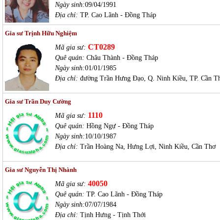
Ngày sinh:
09/04/1991
Địa chỉ:
TP. Cao Lãnh - Đồng Tháp
Gia sư Trịnh Hữu Nghiệm
CT0289
Mã gia sư:
Quê quán:
Châu Thành - Đồng Tháp
Ngày sinh:
01/01/1985
Địa chỉ:
đường Trần Hưng Đạo, Q. Ninh Kiều, TP. Cần T
Gia sư Trần Duy Cường
1110
Mã gia sư:
Quê quán:
Hồng Ngự - Đồng Tháp
Ngày sinh:
10/10/1987
Địa chỉ:
Trần Hoàng Na, Hưng Lợi, Ninh Kiều, Cần Thơ
Gia sư Nguyễn Thị Nhành
40050
Mã gia sư:
Quê quán:
TP. Cao Lãnh - Đồng Tháp
Ngày sinh:
07/07/1984
Địa chỉ:
Tịnh Hưng - Tịnh Thới