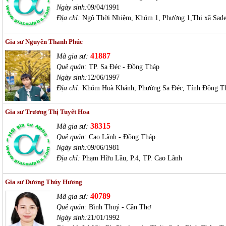
Ngày sinh:
09/04/1991
Địa chỉ:
Ngô Thời Nhiệm, Khóm 1, Phường 1,Thị xã Sade
Gia sư Nguyễn Thanh Phúc
41887
Mã gia sư:
Quê quán:
TP. Sa Đéc - Đồng Tháp
Ngày sinh:
12/06/1997
Địa chỉ:
Khóm Hoà Khánh, Phường Sa Đéc, Tỉnh Đồng T
Gia sư Trương Thị Tuyết Hoa
38315
Mã gia sư:
Quê quán:
Cao Lãnh - Đồng Tháp
Ngày sinh:
09/06/1981
Địa chỉ:
Phạm Hữu Lầu, P.4, TP. Cao Lãnh
Gia sư Dương Thúy Hương
40789
Mã gia sư:
Quê quán:
Bình Thuỷ - Cần Thơ
Ngày sinh:
21/01/1992