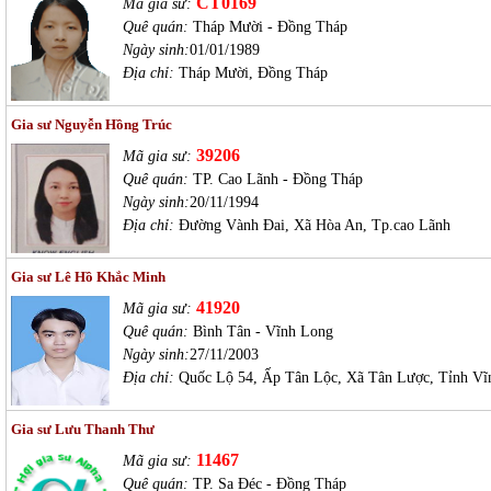
CT0169
Mã gia sư:
Quê quán:
Tháp Mười - Đồng Tháp
Ngày sinh:
01/01/1989
Địa chỉ:
Tháp Mười, Đồng Tháp
Gia sư Nguyễn Hồng Trúc
39206
Mã gia sư:
Quê quán:
TP. Cao Lãnh - Đồng Tháp
Ngày sinh:
20/11/1994
Địa chỉ:
Đường Vành Đai, Xã Hòa An, Tp.cao Lãnh
Gia sư Lê Hồ Khắc Minh
41920
Mã gia sư:
Quê quán:
Bình Tân - Vĩnh Long
Ngày sinh:
27/11/2003
Địa chỉ:
Quốc Lộ 54, Ấp Tân Lộc, Xã Tân Lược, Tỉnh Vĩ
Gia sư Lưu Thanh Thư
11467
Mã gia sư:
Quê quán:
TP. Sa Đéc - Đồng Tháp