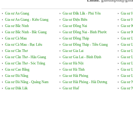
Email:
giasualpha@gma
Gia sư An Giang
Gia sư Đắk Lắk - Phú Yên
Gia sư 
Gia sư An Giang - Kiên Giang
Gia sư Điện Biên
Gia sư 
Gia sư Bắc Ninh
Gia sư Đồng Nai
Gia sư 
Gia sư Bắc Ninh - Bắc Giang
Gia sư Đồng Nai - Bình Phước
Gia sư 
Gia sư Cà Mau
Gia sư Đồng Tháp
Gia sư 
Gia sư Cà Mau - Bạc Liêu
Gia sư Đồng Tháp - Tiền Giang
Gia sư 
Gia sư Cần Thơ
Gia sư Gia Lai
Gia sư 
Gia sư Cần Thơ - Hậu Giang
Gia sư Gia Lai - Bình Định
Gia sư 
Gia sư Cần Thơ - Sóc Trăng
Gia sư Hà Nội
Gia sư 
Gia sư Cao Bằng
Gia sư Hà Tĩnh
Gia sư 
Gia sư Đà Nẵng
Gia sư Hải Phòng
Gia sư L
Gia sư Đà Nẵng - Quảng Nam
Gia sư Hải Phòng - Hải Dương
Gia sư 
Gia sư Đăk Lăk
Gia sư Huế
Gia sư 