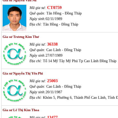
Gia sư Nguyễn Văn Nu
CT0759
Mã gia sư:
Quê quán:
Tân Hồng - Đồng Tháp
Ngày sinh:
02/11/1989
Địa chỉ:
Tân Hồng - Đồng Tháp
Gia sư Trương Kim Thư
36338
Mã gia sư:
Quê quán:
Cao Lãnh - Đồng Tháp
Ngày sinh:
27/07/1989
Địa chỉ:
Tổ 14 Mỹ Tây Mỹ Phú Tp Cao Lãnh Đồng Tháp
Gia sư Nguyễn Thị Yến Phi
25003
Mã gia sư:
Quê quán:
Cao Lãnh - Đồng Tháp
Ngày sinh:
20/11/1987
Địa chỉ:
Khóm 5, Phường 6, Thành Phố Cao Lãnh, Tỉnh 
Gia sư Lê Thị Kim Thoa
13477
Mã gia sư: