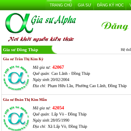
TRANG CHỦ
GIA SƯ
ĐĂNG KÝ HỌC
Gia sư Đồng Tháp
Hệ th
Gia sư Trần Thị Kim Kỳ
42067
Mã gia sư:
Quê quán:
Cao Lãnh - Đồng Tháp
Ngày sinh:
20/02/2004
Địa chỉ:
Phạm Hữu Lầu, Phường Cao Lãnh, Đồng Tháp
Gia sư Đoàn Thị Kim Mẫn
42054
Mã gia sư:
Quê quán:
Lấp Vò - Đồng Tháp
Ngày sinh:
28/05/1990
Địa chỉ:
Xã Lấp Vò, Đồng Tháp