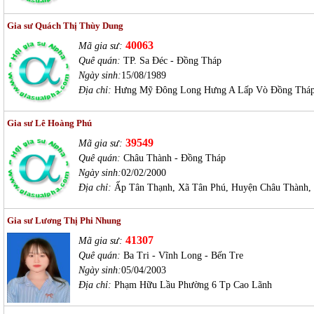
Gia sư Quách Thị Thùy Dung
40063
Mã gia sư:
Quê quán:
TP. Sa Đéc - Đồng Tháp
Ngày sinh:
15/08/1989
Địa chỉ:
Hưng Mỹ Đông Long Hưng A Lấp Vò Đồng Thá
Gia sư Lê Hoàng Phú
39549
Mã gia sư:
Quê quán:
Châu Thành - Đồng Tháp
Ngày sinh:
02/02/2000
Địa chỉ:
Ấp Tân Thạnh, Xã Tân Phú, Huyện Châu Thành,
Gia sư Lương Thị Phi Nhung
41307
Mã gia sư:
Quê quán:
Ba Tri - Vĩnh Long - Bến Tre
Ngày sinh:
05/04/2003
Địa chỉ:
Phạm Hữu Lầu Phường 6 Tp Cao Lãnh