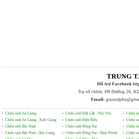
TRUNG T
Hỗ trợ Facebook
ht
Trụ sở chính: 8B Đường 26, K
Email:
giasualpha@gma
Chiêu sinh An Giang
Chiêu sinh Đắk Lắk - Phú Yên
Chiêu s
Chiêu sinh An Giang - Kiên Giang
Chiêu sinh Điện Biên
Chiêu s
Chiêu sinh Bắc Ninh
Chiêu sinh Đồng Nai
Chiêu s
Chiêu sinh Bắc Ninh - Bắc Giang
Chiêu sinh Đồng Nai - Bình Phước
Chiêu s