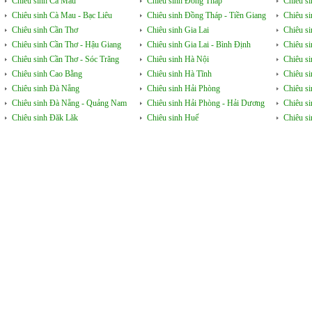
Chiêu sinh Cà Mau
Chiêu sinh Đồng Tháp
Chiêu si
Chiêu sinh Cà Mau - Bạc Liêu
Chiêu sinh Đồng Tháp - Tiền Giang
Chiêu s
Chiêu sinh Cần Thơ
Chiêu sinh Gia Lai
Chiêu s
Chiêu sinh Cần Thơ - Hậu Giang
Chiêu sinh Gia Lai - Bình Định
Chiêu s
Chiêu sinh Cần Thơ - Sóc Trăng
Chiêu sinh Hà Nội
Chiêu s
Chiêu sinh Cao Bằng
Chiêu sinh Hà Tĩnh
Chiêu si
Chiêu sinh Đà Nẵng
Chiêu sinh Hải Phòng
Chiêu si
Chiêu sinh Đà Nẵng - Quảng Nam
Chiêu sinh Hải Phòng - Hải Dương
Chiêu s
Chiêu sinh Đăk Lăk
Chiêu sinh Huế
Chiêu s