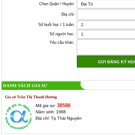
Chọn Quận / Huyện:
Điạ chỉ:
Số buổi học / 1 tuần:
Số người học:
Yêu cầu khác:
DANH SÁCH GIA SƯ
Gia sư Trần Thị Thanh Hương
38586
Mã gia sư:
Năm sinh:
1988
Địa chỉ:
Tp Thái Nguyên