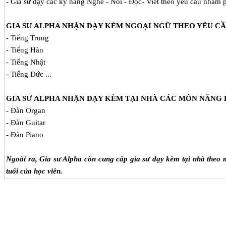
- Gia sư dạy các kỹ năng Nghe - Nói - Đọc- Viết theo yêu cầu nhằm 
GIA SƯ ALPHA NHẬN DẠY KÈM NGOẠI NGỮ THEO YÊU C
- Tiếng Trung
- Tiếng Hàn
- Tiếng Nhật
- Tiếng Đức ...
GIA SƯ ALPHA NHẬN
DẠY KÈM TẠI NHÀ
CÁC MÔN NĂNG 
- Đàn Organ
- Đàn Guitar
- Đàn Piano
Ngoài ra, Gia sư Alpha còn cung cấp gia sư dạy kèm tại nhà theo m
tuổi của học viên.