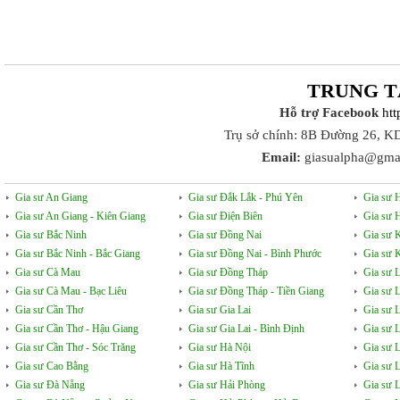
TRUNG T
Hỗ trợ Facebook
ht
Trụ sở chính: 8B Đường 26, K
Email:
giasualpha@gma
Gia sư An Giang
Gia sư Đắk Lắk - Phú Yên
Gia sư 
Gia sư An Giang - Kiên Giang
Gia sư Điện Biên
Gia sư 
Gia sư Bắc Ninh
Gia sư Đồng Nai
Gia sư 
Gia sư Bắc Ninh - Bắc Giang
Gia sư Đồng Nai - Bình Phước
Gia sư 
Gia sư Cà Mau
Gia sư Đồng Tháp
Gia sư 
Gia sư Cà Mau - Bạc Liêu
Gia sư Đồng Tháp - Tiền Giang
Gia sư 
Gia sư Cần Thơ
Gia sư Gia Lai
Gia sư 
Gia sư Cần Thơ - Hậu Giang
Gia sư Gia Lai - Bình Định
Gia sư 
Gia sư Cần Thơ - Sóc Trăng
Gia sư Hà Nội
Gia sư 
Gia sư Cao Bằng
Gia sư Hà Tĩnh
Gia sư 
Gia sư Đà Nẵng
Gia sư Hải Phòng
Gia sư L