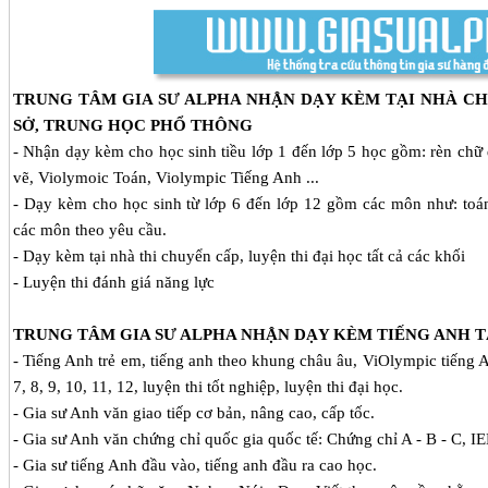
TRUNG TÂM GIA SƯ ALPHA NHẬN
DẠY KÈM TẠI NHÀ
CH
SỞ, TRUNG HỌC PHỔ THÔNG
- Nhận dạy kèm cho học sinh tiều lớp 1 đến lớp 5 học gồm: rèn chữ đẹ
vẽ, Violymoic Toán, Violympic Tiếng Anh ...
- Dạy kèm cho học sinh từ lớp 6 đến lớp 12 gồm các môn như: toán, l
các môn theo yêu cầu.
- Dạy kèm tại nhà thi chuyển cấp, luyện thi đại học tất cả các khối
- Luyện thi đánh giá năng lực
TRUNG TÂM GIA SƯ ALPHA NHẬN DẠY KÈM TIẾNG ANH 
- Tiếng Anh trẻ em, tiếng anh theo khung châu âu, ViOlympic tiếng An
7, 8, 9, 10, 11, 12, luyện thi tốt nghiệp, luyện thi đại học.
- Gia sư Anh văn giao tiếp cơ bản, nâng cao, cấp tốc.
- Gia sư Anh văn chứng chỉ quốc gia quốc tế: Chứng chỉ A - B - C, 
- Gia sư tiếng Anh đầu vào, tiếng anh đầu ra cao học.