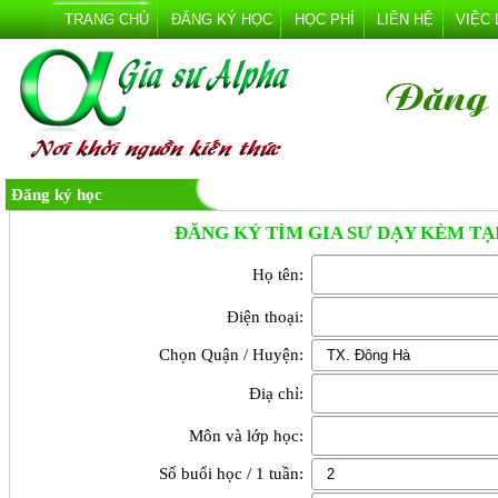
TRANG CHỦ
ĐĂNG KÝ HỌC
HỌC PHÍ
LIÊN HỆ
VIỆC
Đăng ký học
ĐĂNG KÝ TÌM GIA SƯ DẠY KÈM TẠ
Họ tên:
Điện thoại:
Chọn Quận / Huyện:
Điạ chỉ:
Môn và lớp học:
Số buổi học / 1 tuần: