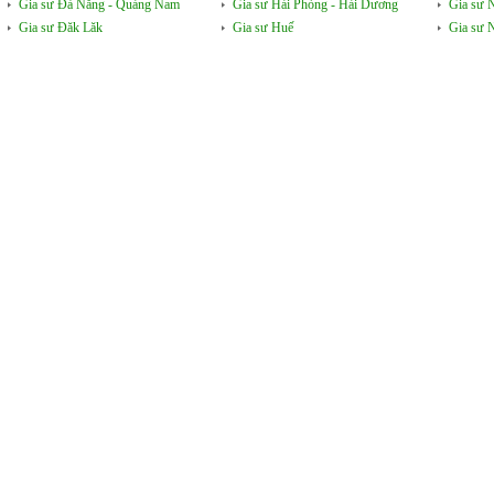
Gia sư Đà Nẵng - Quảng Nam
Gia sư Hải Phòng - Hải Dương
Gia sư 
Gia sư Đăk Lăk
Gia sư Huế
Gia sư 