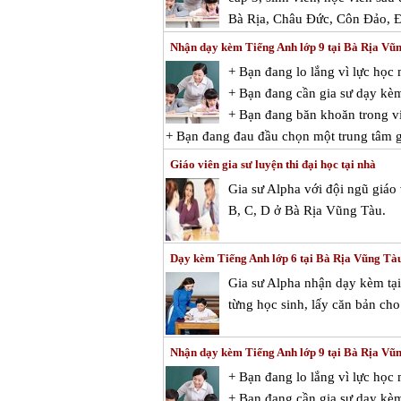
Bà Rịa, Châu Đức, Côn Đảo, 
Nhận dạy kèm Tiếng Anh lớp 9 tại Bà Rịa Vũ
+ Bạn đang lo lắng vì lực họ
+ Bạn đang cần gia sư dạy kè
+ Bạn đang băn khoăn trong vi
+ Bạn đang đau đầu chọn một trung tâm g
Giáo viên gia sư luyện thi đại học tại nhà
Gia sư Alpha với đội ngũ giáo
B, C, D ở Bà Rịa Vũng Tàu.
Dạy kèm Tiếng Anh lớp 6 tại Bà Rịa Vũng Tà
Gia sư Alpha nhận dạy kèm tạ
từng học sinh, lấy căn bản cho
Nhận dạy kèm Tiếng Anh lớp 9 tại Bà Rịa Vũ
+ Bạn đang lo lắng vì lực họ
+ Bạn đang cần gia sư dạy kè