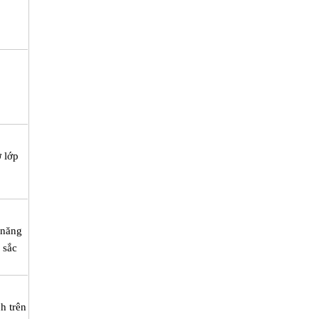
 lớp
 năng
 sắc
h trên