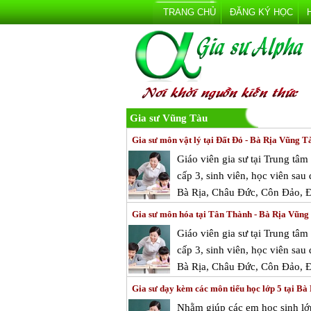
TRANG CHỦ
ĐĂNG KÝ HỌC
Gia sư Vũng Tàu
Gia sư môn vật lý tại Đất Đỏ - Bà Rịa Vũng T
Giáo viên gia sư tại Trung tâ
cấp 3, sinh viên, học viên sau
Bà Rịa, Châu Đức, Côn Đảo, 
Gia sư môn hóa tại Tân Thành - Bà Rịa Vũng
Giáo viên gia sư tại Trung tâ
cấp 3, sinh viên, học viên sau
Bà Rịa, Châu Đức, Côn Đảo, 
Gia sư dạy kèm các môn tiểu học lớp 5 tại B
Nhằm giúp các em học sinh lớp