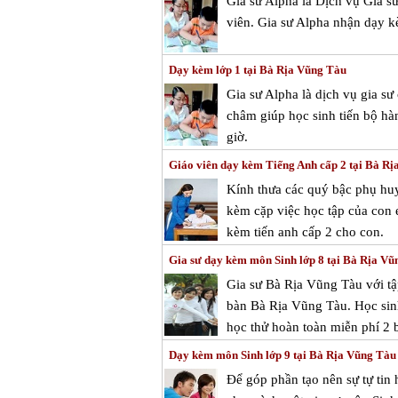
Gia sư Alpha là Dịch vụ Gia s
viên. Gia sư Alpha nhận dạy 
Dạy kèm lớp 1 tại Bà Rịa Vũng Tàu
Gia sư Alpha là dịch vụ gia sư
châm giúp học sinh tiến bộ hàn
giờ.
Giáo viên dạy kèm Tiếng Anh cấp 2 tại Bà R
Kính thưa các quý bậc phụ huy
kèm cặp việc học tập của con e
kèm tiến anh cấp 2 cho con.
Gia sư dạy kèm môn Sinh lớp 8 tại Bà Rịa Vũ
Gia sư Bà Rịa Vũng Tàu với tậ
bàn Bà Rịa Vũng Tàu. Học sinh
học thử hoàn toàn miễn phí 2 b
Dạy kèm môn Sinh lớp 9 tại Bà Rịa Vũng Tàu
Để góp phần tạo nên sự tự tin