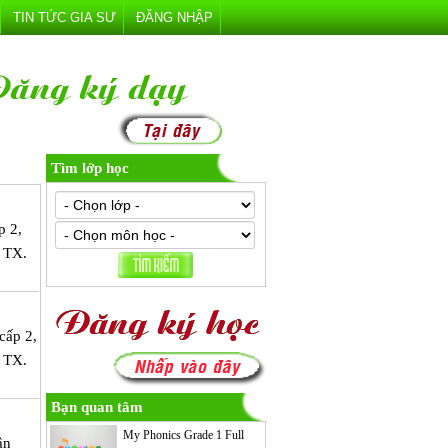
TIN TỨC GIA SƯ
ĐĂNG NHẬP
Tìm lớp học
p 2,
, TX.
cấp 2,
, TX.
Bạn quan tâm
My Phonics Grade 1 Full
ận