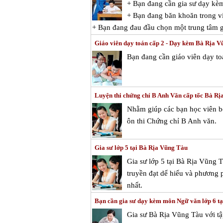
+ Bạn đang cần gia sư dạy kè
+ Bạn đang băn khoăn trong vi
+ Bạn đang đau đầu chọn một trung tâm g
Giáo viên dạy toán cấp 2 - Dạy kèm Bà Rịa 
Bạn đang cần giáo viên dạy to
Luyện thi chứng chỉ B Anh Văn cấp tốc Bà R
Nhằm giúp các bạn học viên bổ
ôn thi Chứng chỉ B Anh văn.
Gia sư lớp 5 tại Bà Rịa Vũng Tàu
Gia sư lớp 5 tại Bà Rịa Vũng 
truyền đạt dể hiểu và phương 
nhất.
Bạn cần gia sư dạy kèm môn Ngữ văn lớp 6 t
Gia sư Bà Rịa Vũng Tàu với tậ