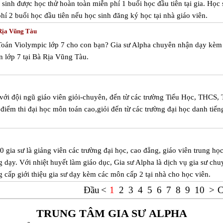
sinh được học thử hoàn toàn miễn phí 1 buổi học đầu tiên tại gia. Học 
í 2 buổi học đầu tiên nếu học sinh đăng ký học tại nhà giáo viên.
 Rịa Vũng Tàu
Toán Violympic lớp 7 cho con bạn? Gia sư Alpha chuyên nhận dạy kèm
 lớp 7 tại Bà Rịa Vũng Tàu.
với đội ngũ giáo viên giỏi-chuyên, đến từ các trường Tiểu Học, THCS,
điểm thi đại học môn toán cao,giỏi đến từ các trường đại học danh tiến
 gia sư là giảng viên các trường đại học, cao đẳng, giáo viên trung họ
 dạy. Với nhiệt huyết làm giáo dục, Gia sư Alpha là dịch vụ gia sư chu
 cấp giới thiệu gia sư dạy kèm các môn cấp 2 tại nhà cho học viên.
Đầu
<
1
2
3
4
5
6
7
8
9
10
>
C
TRUNG TÂM GIA SƯ ALPHA