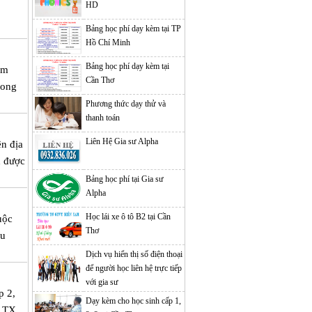
HD
Bảng học phí dạy kèm tại TP
Hồ Chí Minh
Bảng học phí dạy kèm tại
em
Cần Thơ
mong
Phương thức dạy thử và
thanh toán
Liên Hệ Gia sư Alpha
ên địa
h được
Bảng học phí tại Gia sư
Alpha
Học lái xe ô tô B2 tại Cần
uộc
Thơ
ều
Dịch vụ hiển thị số điện thoại
để người học liên hệ trực tiếp
với gia sư
p 2,
Dạy kèm cho học sinh cấp 1,
, TX.