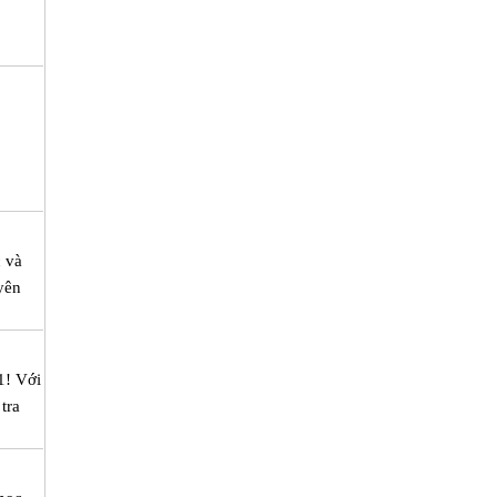
c và
yên
1! Với
tra