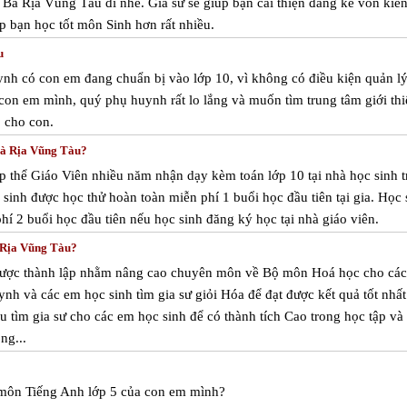
 Rịa Vũng Tàu đi nhé. Gia sư sẽ giúp bạn cải thiện đáng kể vốn kiến
p bạn học tốt môn Sinh hơn rất nhiều.
u
nh có con em đang chuẩn bị vào lớp 10, vì không có điều kiện quản lý
 con em mình, quý phụ huynh rất lo lắng và muốn tìm trung tâm giới thi
0 cho con.
Bà Rịa Vũng Tàu?
p thể Giáo Viên nhiều năm nhận dạy kèm toán lớp 10 tại nhà học sinh t
sinh được học thử hoàn toàn miễn phí 1 buổi học đầu tiên tại gia. Học 
í 2 buổi học đầu tiên nếu học sinh đăng ký học tại nhà giáo viên.
à Rịa Vũng Tàu?
được thành lập nhằm nâng cao chuyên môn về Bộ môn Hoá học cho cá
nh và các em học sinh tìm gia sư giỏi Hóa để đạt được kết quả tốt nhất
 tìm gia sư cho các em học sinh để có thành tích Cao trong học tập và 
ng...
c môn Tiếng Anh lớp 5 của con em mình?