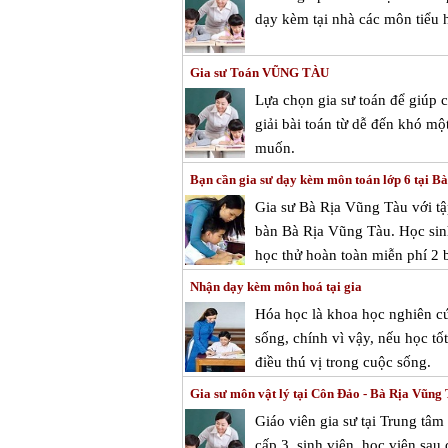
dạy kèm tại nhà các môn tiểu h
Gia sư Toán VŨNG TÀU
Lựa chọn gia sư toán để giúp
giải bài toán từ dễ đến khó mộ
muốn.
Bạn cần gia sư dạy kèm môn toán lớp 6 tại B
Gia sư Bà Rịa Vũng Tàu với tậ
bàn Bà Rịa Vũng Tàu. Học sinh
học thử hoàn toàn miễn phí 2 b
Nhận dạy kèm môn hoá tại gia
Hóa học là khoa học nghiên cứ
sống, chính vì vậy, nếu học t
điều thú vị trong cuộc sống.
Gia sư môn vật lý tại Côn Đảo - Bà Rịa Vũng
Giáo viên gia sư tại Trung tâ
cấp 3, sinh viên, học viên sau