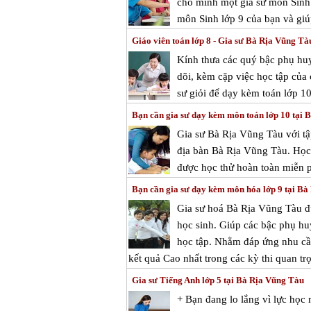
cho mình một gia sư môn Sinh Bà
môn Sinh lớp 9 của bạn và giú
Giáo viên toán lớp 8 - Gia sư Bà Rịa Vũng Tà
Kính thưa các quý bậc phụ huy
dõi, kèm cặp việc học tập của
sư giỏi để dạy kèm toán lớp 1
Bạn cần gia sư dạy kèm môn toán lớp 10 tại 
Gia sư Bà Rịa Vũng Tàu với tậ
địa bàn Bà Rịa Vũng Tàu. Học 
được học thử hoàn toàn miễn ph
Bạn cần gia sư dạy kèm môn hóa lớp 9 tại B
Gia sư hoá Bà Rịa Vũng Tàu 
học sinh. Giúp các bậc phụ huy
học tập. Nhằm đáp ứng nhu cầu
kết quả Cao nhất trong các kỳ thi quan trọ
Gia sư Tiếng Anh lớp 5 tại Bà Rịa Vũng Tàu
+ Bạn đang lo lắng vì lực họ