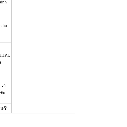
sinh
 cho
 THPT,
g
c và
yên
uối