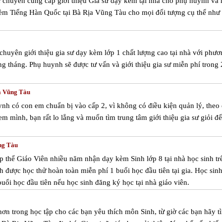
ư chuyên cung cấp giới thiệu Gia sư dạy kèm tại nhà cho phụ huynh và
kèm Tiếng Hàn Quốc tại Bà Rịa Vũng Tàu cho mọi đối tượng cụ thể như 
 chuyên giới thiệu gia sư dạy kèm lớp 1 chất lượng cao tại nhà với phư
g tháng. Phụ huynh sẽ được tư vấn và giới thiệu gia sư miễn phí trong
ịa Vũng Tàu
nh có con em chuẩn bị vào cấp 2, vì không có điều kiện quản lý, theo 
m mình, bạn rất lo lắng và muốn tìm trung tâm giới thiệu gia sư giỏi đ
ng Tàu
p thể Giáo Viên nhiều năm nhận dạy kèm Sinh lớp 8 tại nhà học sinh tr
 được học thử hoàn toàn miễn phí 1 buổi học đầu tiên tại gia. Học sin
uổi học đầu tiên nếu học sinh đăng ký học tại nhà giáo viên.
 hơn trong học tập cho các bạn yêu thích môn Sinh, từ giờ các bạn hãy t