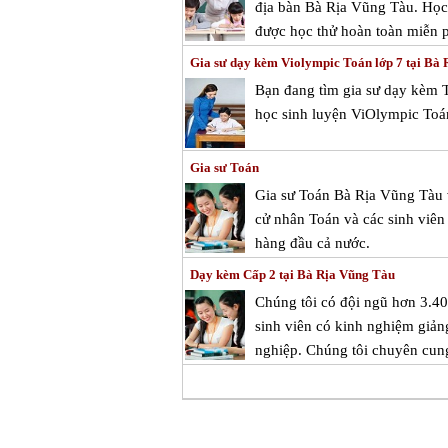
địa bàn Bà Rịa Vũng Tàu. Học 
được học thử hoàn toàn miễn ph
Gia sư dạy kèm Violympic Toán lớp 7 tại Bà
Bạn đang tìm gia sư dạy kèm 
học sinh luyện ViOlympic Toán
Gia sư Toán
Gia sư Toán Bà Rịa Vũng Tàu 
cử nhân Toán và các sinh viên 
hàng đầu cả nước.
Dạy kèm Cấp 2 tại Bà Rịa Vũng Tàu
Chúng tôi có đội ngũ hơn 3.400
sinh viên có kinh nghiệm giảng
nghiệp. Chúng tôi chuyên cung