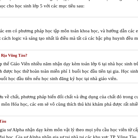
ọc cho học sinh lớp 5 với các mục tiêu sau:
 các em có phương pháp học tập môn toán khoa học, và hướng dẫn các 
t cách logic và sáng tạo nhất là điều mà tất cả các bậc phụ huynh đều 
à Rịa Vũng Tàu?
p thể Giáo Viên nhiều năm nhận dạy kèm toán lớp 6 tại nhà học sinh tr
 được học thử hoàn toàn miễn phí 1 buổi học đầu tiên tại gia. Học sin
uổi học đầu tiên nếu học sinh đăng ký học tại nhà giáo viên.
u về chất, phương pháp biến đổi chất và ứng dụng của chất đó trong c
ốt môn Hóa học, các em sẽ vô cùng thích thú khi khám phá được rất nhi
 Tàu
m gia sư Alpha nhận dạy kèm môn vật lý theo mọi yêu cầu học viên từ cấ
 đại học. Gia sư Alpha nhận gia sư tại nhà tại các khu vực TP. Vũng Tàu