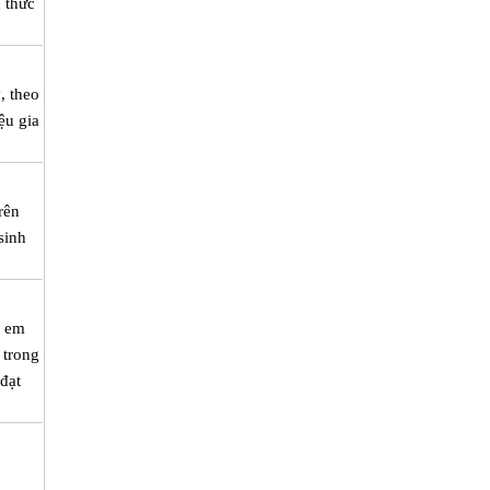
 thức
, theo
ệu gia
rên
sinh
c em
 trong
đạt