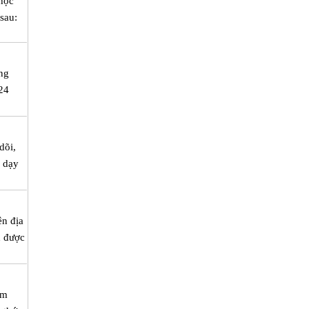
 học
sau:
ơng
 24
dõi,
ể dạy
ên địa
h được
ìm