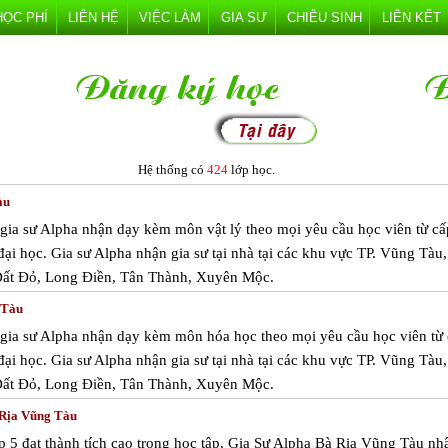
HỌC PHÍ
LIÊN HỆ
VIỆC LÀM
GIA SƯ
CHIÊU SINH
LIÊN KẾT
Hệ thống có
424
lớp học.
àu
m gia sư Alpha nhận dạy kèm môn vật lý theo mọi yêu cầu học viên từ cấ
 đại học. Gia sư Alpha nhận gia sư tại nhà tại các khu vực TP. Vũng Tàu
Đất Đỏ, Long Điền, Tân Thành, Xuyên Mộc.
 Tàu
m gia sư Alpha nhận dạy kèm môn hóa học theo mọi yêu cầu học viên từ 
 đại học. Gia sư Alpha nhận gia sư tại nhà tại các khu vực TP. Vũng Tàu
Đất Đỏ, Long Điền, Tân Thành, Xuyên Mộc.
à Rịa Vũng Tàu
 5 đạt thành tích cao trong học tập, Gia Sư Alpha Bà Rịa Vũng Tàu nh