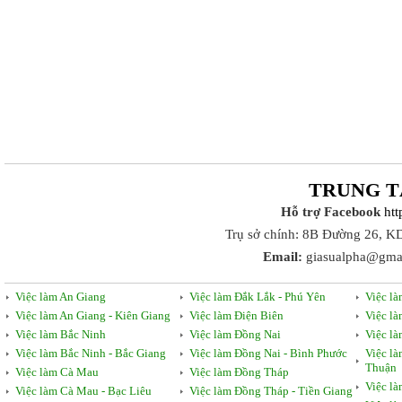
TRUNG T
Hỗ trợ Facebook
ht
Trụ sở chính: 8B Đường 26, K
Email:
giasualpha@gma
Việc làm An Giang
Việc làm Đắk Lắk - Phú Yên
Việc l
Việc làm An Giang - Kiên Giang
Việc làm Điện Biên
Việc l
Việc làm Bắc Ninh
Việc làm Đồng Nai
Việc l
Việc làm Bắc Ninh - Bắc Giang
Việc làm Đồng Nai - Bình Phước
Việc l
Thuận
Việc làm Cà Mau
Việc làm Đồng Tháp
Việc l
Việc làm Cà Mau - Bạc Liêu
Việc làm Đồng Tháp - Tiền Giang