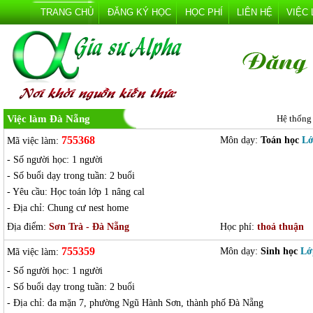
TRANG CHỦ
ĐĂNG KÝ HỌC
HỌC PHÍ
LIÊN HỆ
VIỆC
Việc làm Đà Nẵng
Hệ thống
755368
Môn dạy:
Toán học
Lớ
Mã việc làm:
- Số người học: 1 người
- Số buổi dạy trong tuần: 2 buổi
- Yêu cầu: Học toán lớp 1 nâng cal
- Địa chỉ: Chung cư nest home
Địa điểm:
Sơn Trà - Đà Nẵng
Học phí:
thoả thuận
755359
Môn dạy:
Sinh học
Lớ
Mã việc làm:
- Số người học: 1 người
- Số buổi dạy trong tuần: 2 buổi
- Địa chỉ: đa mặn 7, phường Ngũ Hành Sơn, thành phố Đà Nẵng