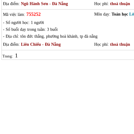
Địa điểm:
Ngũ Hành Sơn - Đà Nẵng
Học phí:
thoả thuận
755252
Môn dạy:
Toán học
Lớ
Mã việc làm:
- Số người học: 1 người
- Số buổi dạy trong tuần: 3 buổi
- Địa chỉ: tôn đức thắng, phường hoà khánh, tp đà nẵng
Địa điểm:
Liên Chiểu - Đà Nẵng
Học phí:
thoả thuận
1
Trang: