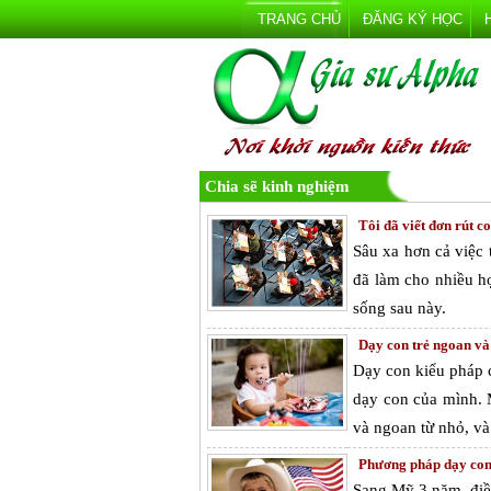
TRANG CHỦ
ĐĂNG KÝ HỌC
Chia sẽ kinh nghiệm
Tôi đã viết đơn rút c
Sâu xa hơn cả việc t
đã làm cho nhiều h
sống sau này.
Dạy con trẻ ngoan và
Dạy con kiểu pháp 
dạy con của mình. 
và ngoan từ nhỏ, và
Phương pháp dạy co
Sang Mỹ 3 năm, điều