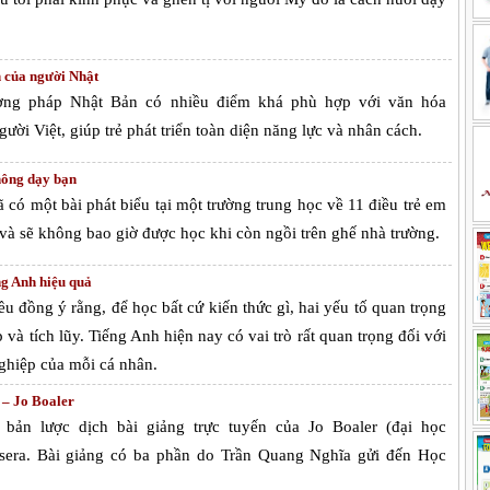
 của người Nhật
ơng pháp Nhật Bản có nhiều điểm khá phù hợp với văn hóa
ời Việt, giúp trẻ phát triển toàn diện năng lực và nhân cách.
hông dạy bạn
ã có một bài phát biểu tại một trường trung học về 11 điều trẻ em
à sẽ không bao giờ được học khi còn ngồi trên ghế nhà trường.
g Anh hiệu quả
u đồng ý rằng, để học bất cứ kiến thức gì, hai yếu tố quan trọng
và tích lũy. Tiếng Anh hiện nay có vai trò rất quan trọng đối với
nghiệp của mỗi cá nhân.
 – Jo Boaler
bản lược dịch bài giảng trực tuyến của Jo Boaler (đại học
rsera. Bài giảng có ba phần do Trần Quang Nghĩa gửi đến Học