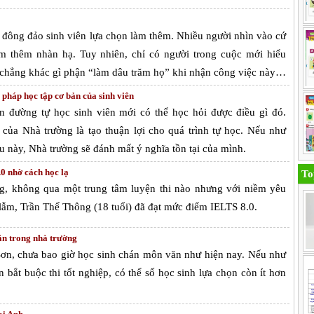
 đông đảo sinh viên lựa chọn làm thêm. Nhiều người nhìn vào cứ
àm thêm nhàn hạ. Tuy nhiên, chỉ có người trong cuộc mới hiểu
 chẳng khác gì phận “làm dâu trăm họ” khi nhận công việc này…
pháp học tập cơ bản của sinh viên
n đường tự học sinh viên mới có thể học hỏi được điều gì đó.
của Nhà trường là tạo thuận lợi cho quá trình tự học. Nếu như
 này, Nhà trường sẽ đánh mất ý nghĩa tồn tại của mình.
0 nhờ cách học lạ
To
g, không qua một trung tâm luyện thi nào nhưng với niềm yêu
ạ lẫm, Trần Thế Thông (18 tuổi) đã đạt mức điểm IELTS 8.0.
ăn trong nhà trường
n, chưa bao giờ học sinh chán môn văn như hiện nay. Nếu như
bắt buộc thi tốt nghiệp, có thể số học sinh lựa chọn còn ít hơn