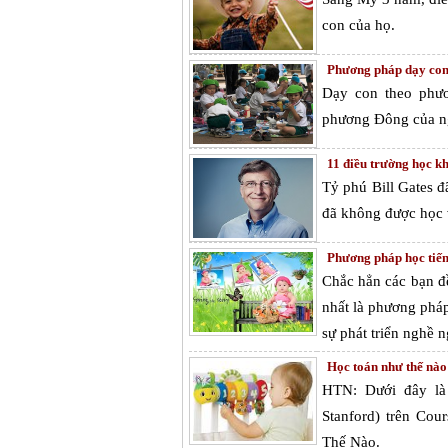
con của họ.
Phương pháp dạy con
Dạy con theo phư
phương Đông của ngư
11 điều trường học k
Tỷ phú Bill Gates đ
đã không được học v
Phương pháp học tiến
Chắc hẳn các bạn đề
nhất là phương pháp 
sự phát triển nghề 
Học toán như thế nào
HTN: Dưới đây là 
Stanford) trên Cou
Thế Nào.