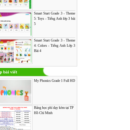
Smart Start Grade 3 - Theme
5: Toys - Tiếng Anh lớp 3 bài
5
Smart Start Grade 3 - Theme
4: Colors - Tiếng Anh Lớp 3
Bài 4
p bài viết
My Phonics Grade 1 Full HD
Bảng học phí dạy kèm tại TP
Hồ Chí Minh