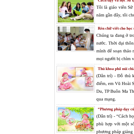
Cách dạy và học Sử t
Tôi là giáo viên S
năm gần đây, tôi ch
Rèn chữ viết cho học 
Chúng ta đang ở tro
nước. Thời đại thôn
mình để soạn thảo m
mọi người bị chìm v
Thủ khoa phố núi chia
(Dân trí) - Đỗ th
điểm, em Vũ Hoài 
Du, TP Buôn Ma Thuộ
qua mạng.
“Phương pháp dạy củ
(Dân trí) - “Cách h
phù hợp với một số
phương pháp giảng 