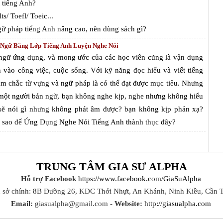
 tiếng Anh?
s/ Toefl/ Toeic...
ữ pháp tiếng Anh nâng cao, nên dùng sách gì?
 Ngữ Bằng Lớp Tiếng Anh Luyện Nghe Nói
ngữ ứng dụng, và mong ước của các học viên cũng là vận dụng
 vào công việc, cuộc sống. Với kỹ năng đọc hiểu và viết tiếng
ắm chắc từ vựng và ngữ pháp là có thể đạt được mục tiêu. Nhưng
 một người bản ngữ, bạn không nghe kịp, nghe nhưng không hiểu
 sẽ nói gì nhưng không phát âm được? bạn không kịp phản xạ?
àm sao để Ứng Dụng Nghe Nói Tiếng Anh thành thục đây?
TRUNG TÂM GIA SƯ ALPHA
Hỗ trợ Facebook
https://www.facebook.com/GiaSuAlpha
ụ sở chính: 8B Đường 26, KDC Thới Nhựt, An Khánh, Ninh Kiều, Cần 
Email:
giasualpha@gmail.com -
Website:
http://giasualpha.com