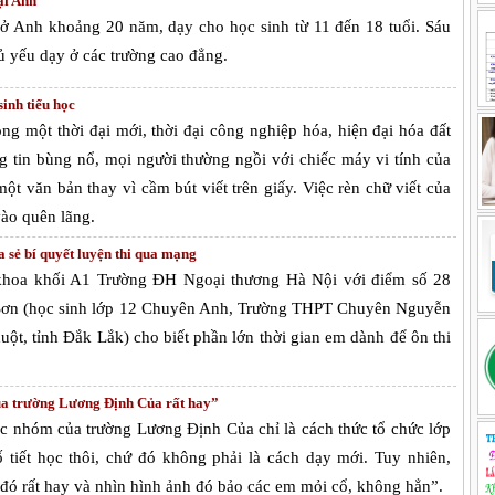
ại Anh
ử ở Anh khoảng 20 năm, dạy cho học sinh từ 11 đến 18 tuổi. Sáu
ủ yếu dạy ở các trường cao đẳng.
sinh tiểu học
ng một thời đại mới, thời đại công nghiệp hóa, hiện đại hóa đất
g tin bùng nổ, mọi người thường ngồi với chiếc máy vi tính của
ột văn bản thay vì cầm bút viết trên giấy. Việc rèn chữ viết của
ào quên lãng.
 sẻ bí quyết luyện thi qua mạng
ủ khoa khối A1 Trường ĐH Ngoại thương Hà Nội với điểm số 28
Sơn (học sinh lớp 12 Chuyên Anh, Trường THPT Chuyên Nguyễn
t, tỉnh Đắk Lắk) cho biết phần lớn thời gian em dành để ôn thi
a trường Lương Định Của rất hay”
ọc nhóm của trường Lương Định Của chỉ là cách thức tổ chức lớp
 tiết học thôi, chứ đó không phải là cách dạy mới. Tuy nhiên,
đó rất hay và nhìn hình ảnh đó bảo các em mỏi cổ, không hẳn”.