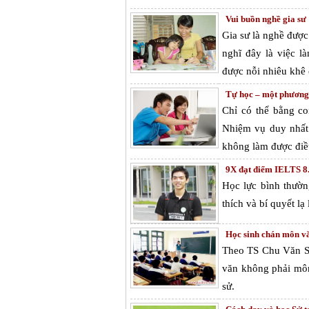
Vui buồn nghề gia sư
Gia sư là nghề được
nghĩ đây là việc l
được nỗi nhiêu khê
Tự học – một phương 
Chỉ có thể bằng co
Nhiệm vụ duy nhất 
không làm được điều
9X đạt điểm IELTS 8.
Học lực bình thườn
thích và bí quyết l
Học sinh chán môn v
Theo TS Chu Văn Sơ
văn không phải môn 
sử.