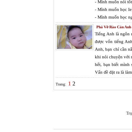
- Mình muốn nói tốt
- Mình muốn học Ielt
- Mình muốn học ng
Phá Vỡ Rào Cản Anh
Tiếng Anh là ngôn 
được vốn tiếng Anh
Anh, bạn chỉ cần n
khi nói chuyện với
hết, bạn biết mình
Vấn đề đặt ra là l
1
2
Trang:
Tr