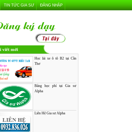
TIN TỨC GIA SƯ
ĐĂNG NHẬP
i viết mới
Học lái xe ô tô B2 tại Cần
Thơ
Bảng học phí tại Gia sư
Alpha
Liên Hệ Gia sư Alpha