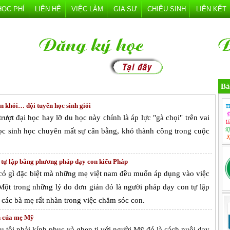
HỌC PHÍ
LIÊN HỆ
VIỆC LÀM
GIA SƯ
CHIÊU SINH
LIÊN KẾT
Bà
on khỏi… đội tuyển học sinh giỏi
rượt đại học hay lỡ du học này chính là áp lực "gà chọi" trên vai
ọc sinh học chuyên mất sự cân bằng, khó thành công trong cuộc
 tự lập bằng phương pháp dạy con kiểu Pháp
có gì đặc biệt mà những mẹ việt nam đều muốn áp dụng vào việc
Một trong những lý do đơn giản đó là người pháp dạy con tự lập
 các bà mẹ rất nhàn trong việc chăm sóc con.
n của mẹ Mỹ
 tôi phải kính phục và ghen tị với người Mỹ đó là cách nuôi dạy