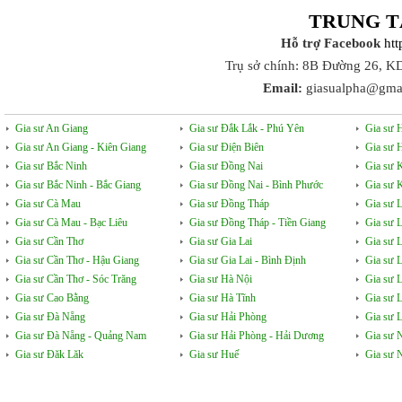
TRUNG T
Hỗ trợ Facebook
ht
Trụ sở chính: 8B Đường 26, K
Email:
giasualpha@gma
Gia sư An Giang
Gia sư Đắk Lắk - Phú Yên
Gia sư 
Gia sư An Giang - Kiên Giang
Gia sư Điện Biên
Gia sư 
Gia sư Bắc Ninh
Gia sư Đồng Nai
Gia sư 
Gia sư Bắc Ninh - Bắc Giang
Gia sư Đồng Nai - Bình Phước
Gia sư 
Gia sư Cà Mau
Gia sư Đồng Tháp
Gia sư 
Gia sư Cà Mau - Bạc Liêu
Gia sư Đồng Tháp - Tiền Giang
Gia sư 
Gia sư Cần Thơ
Gia sư Gia Lai
Gia sư 
Gia sư Cần Thơ - Hậu Giang
Gia sư Gia Lai - Bình Định
Gia sư 
Gia sư Cần Thơ - Sóc Trăng
Gia sư Hà Nội
Gia sư 
Gia sư Cao Bằng
Gia sư Hà Tĩnh
Gia sư 
Gia sư Đà Nẵng
Gia sư Hải Phòng
Gia sư L
Gia sư Đà Nẵng - Quảng Nam
Gia sư Hải Phòng - Hải Dương
Gia sư 
Gia sư Đăk Lăk
Gia sư Huế
Gia sư 