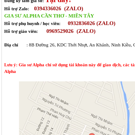
Đăng ký làm gia sư:
0394336026
(ZALO)
Hỗ trợ Zalo:
GIA SƯ ALPHA CẦN THƠ - MIỀN TÂY
0932836026 (ZALO)
Hỗ trợ
phụ huynh / học viên
:
0969529026
(ZALO)
Hỗ trợ giáo viên:
Điạ chỉ
: 8B Đường 26, KDC Thới Nhựt, An Khánh, Ninh Kiều,
Lưu ý: Gia sư Alpha chỉ sử dụng tài khoản này để giao dịch, các t
Alpha