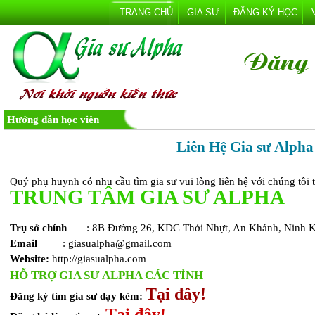
TRANG CHỦ
GIA SƯ
ĐĂNG KÝ HỌC
Hướng dẫn học viên
Liên Hệ Gia sư Alpha
Quý phụ huynh có nhu cầu tìm gia sư vui lòng liên hệ với chúng tôi t
TRUNG TÂM GIA SƯ ALPHA
Trụ sở chính
: 8B Đường 26, KDC Thới Nhựt, An Khánh, Ninh 
Email
: giasualpha@gmail.com
Website:
http://giasualpha.com
HỖ TRỢ GIA SƯ ALPHA CÁC TỈNH
Tại đây!
Đăng ký tìm gia sư dạy kèm:
Tại đây!