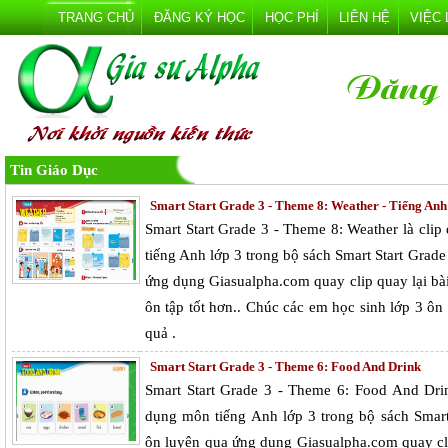
TRANG CHỦ
ĐĂNG KÝ HỌC
HỌC PHÍ
LIÊN HỆ
VIỆC
Tin Giáo Dục
Smart Start Grade 3 - Theme 8: Weather - Tiếng Anh
Smart Start Grade 3 - Theme 8: Weather là cl
tiếng Anh lớp 3 trong bộ sách Smart Start Grad
ứng dụng Giasualpha.com quay clip quay lại bà
ôn tập tốt hơn.. Chúc các em học sinh lớp 3 ô
quả .
Smart Start Grade 3 - Theme 6: Food And Drink
Smart Start Grade 3 - Theme 6: Food And Dri
dụng môn tiếng Anh lớp 3 trong bộ sách Smart
ôn luyện qua ứng dụng Giasualpha.com quay cli