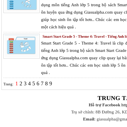
dụng môn tiếng Anh lớp 5 trong bộ sách Smart
ôn luyện qua ứng dụng Giasualpha.com quay cli
giúp học sinh ôn tập tốt hơn.. Chúc các em họ
một cách hiệu quả .
Smart Start Grade 5 - Theme 4: Travel - Tiếng Anh lớ
Smart Start Grade 5 - Theme 4: Travel là cli
tiếng Anh lớp 5 trong bộ sách Smart Start Grad
ứng dụng Giasualpha.com quay clip quay lại bà
ôn tập tốt hơn.. Chúc các em học sinh lớp 5 ô
quả .
1
2
3
4
5
6
7
8
9
Trang:
TRUNG T
Hỗ trợ Facebook
ht
Trụ sở chính: 8B Đường 26, K
Email:
giasualpha@gma