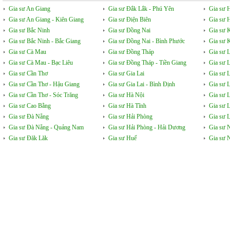
Gia sư An Giang
Gia sư Đắk Lắk - Phú Yên
Gia sư 
Gia sư An Giang - Kiên Giang
Gia sư Điện Biên
Gia sư 
Gia sư Bắc Ninh
Gia sư Đồng Nai
Gia sư 
Gia sư Bắc Ninh - Bắc Giang
Gia sư Đồng Nai - Bình Phước
Gia sư 
Gia sư Cà Mau
Gia sư Đồng Tháp
Gia sư 
Gia sư Cà Mau - Bạc Liêu
Gia sư Đồng Tháp - Tiền Giang
Gia sư 
Gia sư Cần Thơ
Gia sư Gia Lai
Gia sư 
Gia sư Cần Thơ - Hậu Giang
Gia sư Gia Lai - Bình Định
Gia sư 
Gia sư Cần Thơ - Sóc Trăng
Gia sư Hà Nội
Gia sư 
Gia sư Cao Bằng
Gia sư Hà Tĩnh
Gia sư 
Gia sư Đà Nẵng
Gia sư Hải Phòng
Gia sư L
Gia sư Đà Nẵng - Quảng Nam
Gia sư Hải Phòng - Hải Dương
Gia sư 
Gia sư Đăk Lăk
Gia sư Huế
Gia sư 