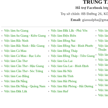
TRUNG T
Hỗ trợ Facebook
ht
Trụ sở chính: 8B Đường 26, K
Email:
giasualpha@gma
Việc làm An Giang
Việc làm Đắk Lắk - Phú Yên
Việc l
Việc làm An Giang - Kiên Giang
Việc làm Điện Biên
Việc l
Việc làm Bắc Ninh
Việc làm Đồng Nai
Việc l
Việc làm Bắc Ninh - Bắc Giang
Việc làm Đồng Nai - Bình Phước
Việc l
Thuận
Việc làm Cà Mau
Việc làm Đồng Tháp
Việc l
Việc làm Cà Mau - Bạc Liêu
Việc làm Đồng Tháp - Tiền Giang
Việc l
Việc làm Cần Thơ
Việc làm Gia Lai
Việc l
Việc làm Cần Thơ - Hậu Giang
Việc làm Gia Lai - Bình Định
Việc l
Việc làm Cần Thơ - Sóc Trăng
Việc làm Hà Nội
Việc l
Việc làm Cao Bằng
Việc làm Hà Tĩnh
Việc là
Việc làm Đà Nẵng
Việc làm Hải Phòng
Việc là
Việc làm Đà Nẵng - Quảng Nam
Việc làm Hải Phòng - Hải Dương
Việc l
Việc làm Đăk Lăk
Việc làm Huế
Việc l