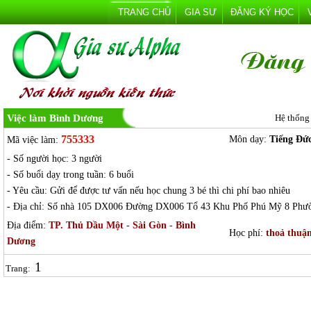
TRANG CHỦ
GIA SƯ
ĐĂNG KÝ HỌC
Việc làm Bình Dương
Hệ thống
755333
Môn dạy:
Tiếng Đức
Mã việc làm:
- Số người học: 3 người
- Số buổi dạy trong tuần: 6 buổi
- Yêu cầu: Gửi để được tư vấn nếu học chung 3 bé thì chi phí bao nhiêu
- Địa chỉ: Số nhà 105 DX006 Đường DX006 Tổ 43 Khu Phố Phú Mỹ 8 Phư
Địa điểm:
TP. Thủ Dầu Một - Sài Gòn - Bình
Học phí:
thoả thuậ
Dương
1
Trang: