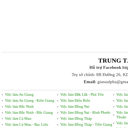
TRUNG T
Hỗ trợ Facebook
ht
Trụ sở chính: 8B Đường 26, K
Email:
giasualpha@gma
Việc làm An Giang
Việc làm Đắk Lắk - Phú Yên
Việc l
Việc làm An Giang - Kiên Giang
Việc làm Điện Biên
Việc l
Việc làm Bắc Ninh
Việc làm Đồng Nai
Việc l
Việc làm Bắc Ninh - Bắc Giang
Việc làm Đồng Nai - Bình Phước
Việc l
Thuận
Việc làm Cà Mau
Việc làm Đồng Tháp
Việc l
Việc làm Cà Mau - Bạc Liêu
Việc làm Đồng Tháp - Tiền Giang