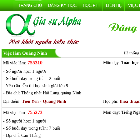
TRANG CHỦ
ĐĂNG KÝ HỌC
HỌC PHÍ
LIÊN HỆ
VIỆC
Việc làm Quãng Ninh
Hệ thống
755310
Môn dạy:
Toán học
Mã việc làm:
- Số người học: 1 người
- Số buổi dạy trong tuần: 2 buổi
- Yêu cầu: Ôn thi học sinh giỏi lớp 9
- Địa chỉ: Thống nhất Hải Lạng quảng Ninh
Địa điểm:
Tiên Yên - Quảng Ninh
Học phí:
thoả thuậ
755273
Môn dạy:
Tiếng Nga
Mã việc làm:
- Số người học: 1 người
- Số buổi dạy trong tuần: 7 buổi
- Địa chỉ: Cao Thắng