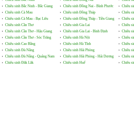
Chiêu sinh Bắc Ninh - Bắc Giang
Chiêu sinh Đồng Nai - Bình Phước
Chiêu s
Chiêu sinh Cà Mau
Chiêu sinh Đồng Tháp
Chiêu si
Chiêu sinh Cà Mau - Bạc Liêu
Chiêu sinh Đồng Tháp - Tiền Giang
Chiêu s
Chiêu sinh Cần Thơ
Chiêu sinh Gia Lai
Chiêu s
Chiêu sinh Cần Thơ - Hậu Giang
Chiêu sinh Gia Lai - Bình Định
Chiêu s
Chiêu sinh Cần Thơ - Sóc Trăng
Chiêu sinh Hà Nội
Chiêu s
Chiêu sinh Cao Bằng
Chiêu sinh Hà Tĩnh
Chiêu si
Chiêu sinh Đà Nẵng
Chiêu sinh Hải Phòng
Chiêu si
Chiêu sinh Đà Nẵng - Quảng Nam
Chiêu sinh Hải Phòng - Hải Dương
Chiêu s
Chiêu sinh Đăk Lăk
Chiêu sinh Huế
Chiêu s