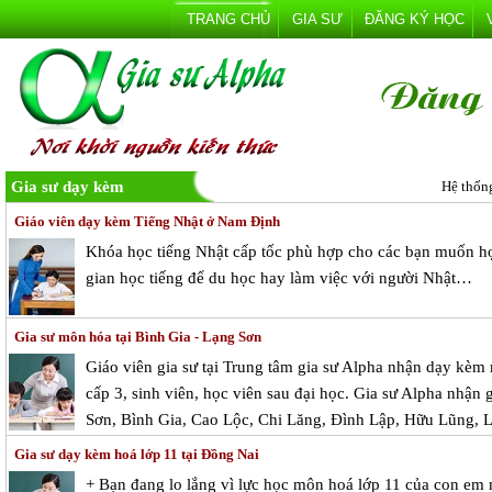
TRANG CHỦ
GIA SƯ
ĐĂNG KÝ HỌC
Gia sư dạy kèm
Hệ thốn
Giáo viên dạy kèm Tiếng Nhật ở Nam Định
Khóa học tiếng Nhật cấp tốc phù hợp cho các bạn muốn họ
gian học tiếng để du học hay làm việc với người Nhật…
Gia sư môn hóa tại Bình Gia - Lạng Sơn
Giáo viên gia sư tại Trung tâm gia sư Alpha nhận dạy kèm
cấp 3, sinh viên, học viên sau đại học. Gia sư Alpha nhận 
Sơn, Bình Gia, Cao Lộc, Chi Lăng, Đình Lập, Hữu Lũng, 
Gia sư dạy kèm hoá lớp 11 tại Đồng Nai
+ Bạn đang lo lắng vì lực học môn hoá lớp 11 của con em