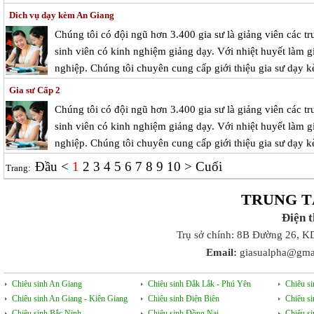
Dich vụ dạy kèm An Giang
Chúng tôi có đội ngũ hơn 3.400 gia sư là giảng viên các tr
sinh viên có kinh nghiệm giảng dạy. Với nhiệt huyết làm g
nghiệp. Chúng tôi chuyên cung cấp giới thiệu gia sư dạy k
Gia sư Cấp 2
Chúng tôi có đội ngũ hơn 3.400 gia sư là giảng viên các tr
sinh viên có kinh nghiệm giảng dạy. Với nhiệt huyết làm g
nghiệp. Chúng tôi chuyên cung cấp giới thiệu gia sư dạy k
Đầu
<
1
2
3
4
5
6
7
8
9
10
>
Cuối
Trang:
TRUNG T
Điện 
Trụ sở chính: 8B Đường 26, K
Email:
giasualpha@gma
Chiêu sinh An Giang
Chiêu sinh Đắk Lắk - Phú Yên
Chiêu s
Chiêu sinh An Giang - Kiên Giang
Chiêu sinh Điện Biên
Chiêu s
Chiêu sinh Bắc Ninh
Chiêu sinh Đồng Nai
Chiêu s