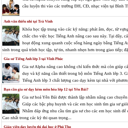
cầu luyện thi vào các trường ĐH, CĐ, nhạc viện tại Bình 
Anh văn thiếu nhi tại Trà Vinh
Khóa học tập trung vào các kỹ năng: phát âm, đọc, từ vựn
chắc cho việc học Tiếng Anh nâng cao sau này. Tại đây, c
hoạt động xung quanh cuộc sống hàng ngày bằng Tiếng An
sinh trong quá trình học tập, tự tin, nhanh nhẹn hơn trong giao tiếp; đ
Gia sư Tiếng Anh lớp 3 tại Vĩnh Phúc
Gia sư Alpha nâng cao không chỉ kiến thức mà còn giúp cá
duy và kỹ năng cần thiết trong bộ môn Tiếng Anh lớp 3. G
Tiếng Anh lớp 3 chất lượng cao dạy kèm tại nhà với phươn
Bạn cần gia sư dạy kèm môn hóa lớp 12 tại Yên Bái?
Gia sư hoá Yên Bái được thành lập nhằm nâng cao chuyê
Giúp các bậc phụ huynh và các em học sinh tìm gia sư giỏi
Nhằm đáp ứng nhu cầu tìm gia sư cho các em học sinh để c
Cao nhất trong các kỳ thi quan trọng...
Giáo viên dạy luyện thi đại học ở Phú Thọ