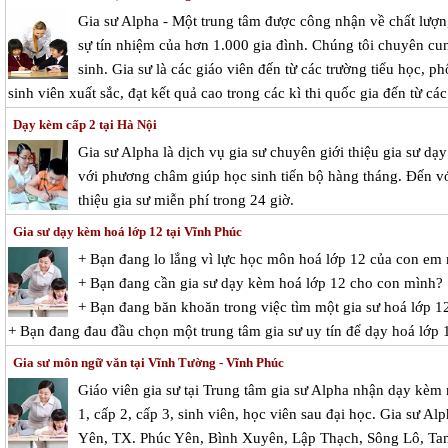
Gia sư Alpha - Một trung tâm được công nhận về chất lượn
sự tín nhiệm của hơn 1.000 gia đình. Chúng tôi chuyên cu
sinh. Gia sư là các giáo viên đến từ các trường tiểu học, ph
sinh viên xuất sắc, đạt kết quả cao trong các kì thi quốc gia đến từ cá
Dạy kèm cấp 2 tại Hà Nội
Gia sư Alpha là dịch vụ gia sư chuyên giới thiệu gia sư d
với phương châm giúp học sinh tiến bộ hàng tháng. Đến vớ
thiệu gia sư miễn phí trong 24 giờ.
Gia sư dạy kèm hoá lớp 12 tại Vĩnh Phúc
+ Bạn đang lo lắng vì lực học môn hoá lớp 12 của con em
+ Bạn đang cần gia sư dạy kèm hoá lớp 12 cho con mình?
+ Bạn đang băn khoăn trong việc tìm một gia sư hoá lớp 12
+ Bạn đang đau đầu chọn một trung tâm gia sư uy tín để dạy hoá lớp
Gia sư môn ngữ văn tại Vĩnh Tường - Vĩnh Phúc
Giáo viên gia sư tại Trung tâm gia sư Alpha nhận dạy kèm
1, cấp 2, cấp 3, sinh viên, học viên sau đại học. Gia sư Al
Yên, TX. Phúc Yên, Bình Xuyên, Lập Thạch, Sông Lô, T