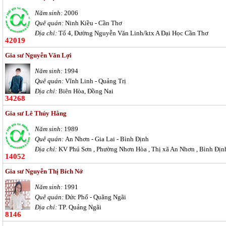
Năm sinh:
2006
Quê quán:
Ninh Kiều - Cần Thơ
Địa chỉ:
Tổ 4, Đường Nguyễn Văn Linh/ktx A Đại Học Cần Thơ
42019
Gia sư Nguyễn Văn Lợi
Năm sinh:
1994
Quê quán:
Vĩnh Linh - Quảng Trị
Địa chỉ:
Biên Hòa, Đồng Nai
34268
Gia sư Lê Thúy Hằng
Năm sinh:
1989
Quê quán:
An Nhơn - Gia Lai - Bình Định
Địa chỉ:
KV Phú Sơn , Phường Nhơn Hòa , Thị xã An Nhơn , Bình Địn
14052
Gia sư Nguyễn Thị Bích Nở
Năm sinh:
1991
Quê quán:
Đức Phổ - Quãng Ngãi
Địa chỉ:
TP. Quảng Ngãi
8146