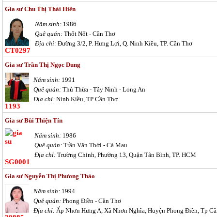
Gia sư Chu Thị Thái Hiền
Năm sinh:
1986
Quê quán:
Thốt Nốt - Cần Thơ
Địa chỉ:
Đường 3/2, P. Hưng Lợi, Q. Ninh Kiều, TP. Cần Thơ
CT0297
Gia sư Trần Thị Ngọc Dung
Năm sinh:
1991
Quê quán:
Thủ Thừa - Tây Ninh - Long An
Địa chỉ:
Ninh Kiều, TP Cần Thơ
1193
Gia sư Bùi Thiện Tín
Năm sinh:
1986
Quê quán:
Trần Văn Thời - Cà Mau
Địa chỉ:
Trường Chinh, Phường 13, Quận Tân Bình, TP. HCM
SG0001
Gia sư Nguyễn Thị Phương Thảo
Năm sinh:
1994
Quê quán:
Phong Điền - Cần Thơ
Địa chỉ:
Ấp Nhơn Hưng A, Xã Nhơn Nghĩa, Huyện Phong Điền, Tp C