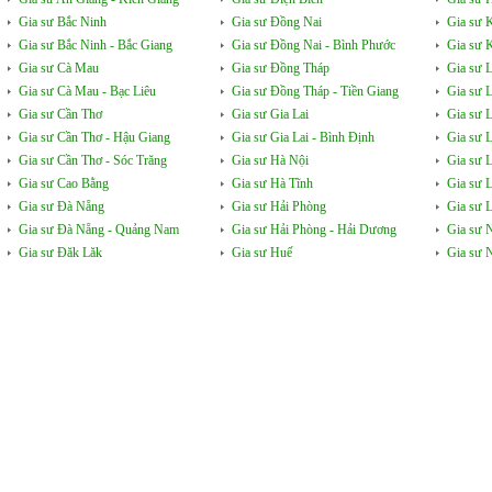
Gia sư Bắc Ninh
Gia sư Đồng Nai
Gia sư 
Gia sư Bắc Ninh - Bắc Giang
Gia sư Đồng Nai - Bình Phước
Gia sư 
Gia sư Cà Mau
Gia sư Đồng Tháp
Gia sư 
Gia sư Cà Mau - Bạc Liêu
Gia sư Đồng Tháp - Tiền Giang
Gia sư 
Gia sư Cần Thơ
Gia sư Gia Lai
Gia sư 
Gia sư Cần Thơ - Hậu Giang
Gia sư Gia Lai - Bình Định
Gia sư 
Gia sư Cần Thơ - Sóc Trăng
Gia sư Hà Nội
Gia sư 
Gia sư Cao Bằng
Gia sư Hà Tĩnh
Gia sư 
Gia sư Đà Nẵng
Gia sư Hải Phòng
Gia sư L
Gia sư Đà Nẵng - Quảng Nam
Gia sư Hải Phòng - Hải Dương
Gia sư 
Gia sư Đăk Lăk
Gia sư Huế
Gia sư 