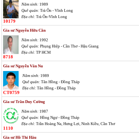
Năm sinh:
1989
Quê quán:
Trà Ôn - Vĩnh Long
Địa chỉ:
Trà Ôn-Vĩnh Long
10179
Gia sư Nguyễn Hữu Cần
Năm sinh:
1992
Quê quán:
Phụng Hiệp - Cần Thơ - Hậu Giang
Địa chỉ:
TP HCM
8718
Gia sư Nguyễn Văn Nu
Năm sinh:
1989
Quê quán:
Tân Hồng - Đồng Tháp
Địa chỉ:
Tân Hồng - Đồng Tháp
CT0759
Gia sư Trần Duy Cường
Năm sinh:
1987
Quê quán:
Hồng Ngự - Đồng Tháp
Địa chỉ:
Trần Hoàng Na, Hưng Lợi, Ninh Kiều, Cần Thơ
1110
Gia sư Hồ Thị Hậu