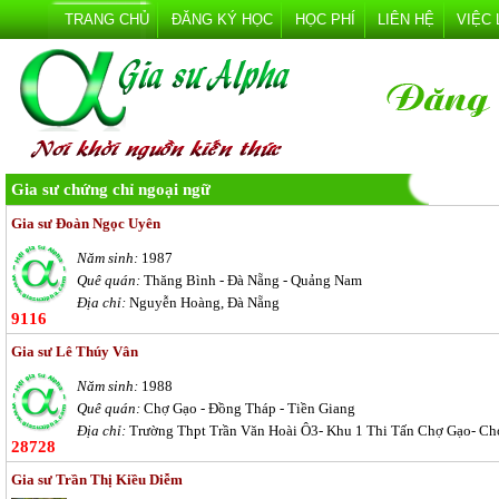
TRANG CHỦ
ĐĂNG KÝ HỌC
HỌC PHÍ
LIÊN HỆ
VIỆC
Gia sư chứng chỉ ngoại ngữ
Gia sư Đoàn Ngọc Uyên
Năm sinh:
1987
Quê quán:
Thăng Bình - Đà Nẵng - Quảng Nam
Địa chỉ:
Nguyễn Hoàng, Đà Nẵng
9116
Gia sư Lê Thúy Vân
Năm sinh:
1988
Quê quán:
Chợ Gạo - Đồng Tháp - Tiền Giang
Địa chỉ:
Trường Thpt Trần Văn Hoài Ô3- Khu 1 Thi Tấn Chợ Gạo- Chợ
28728
Gia sư Trần Thị Kiều Diễm