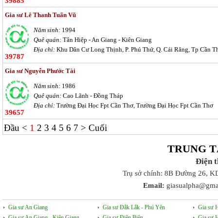
39885
Gia sư Lê Thanh Tuấn Vũ
Năm sinh:
1994
Quê quán:
Tân Hiệp - An Giang - Kiên Giang
Địa chỉ:
Khu Dân Cư Long Thịnh, P. Phú Thứ, Q. Cái Răng, Tp Cần T
39787
Gia sư Nguyễn Phước Tài
Năm sinh:
1986
Quê quán:
Cao Lãnh - Đồng Tháp
Địa chỉ:
Trường Đại Học Fpt Cần Thơ, Trường Đại Học Fpt Cần Thơ
39657
Đầu
<
1
2
3
4
5
6
7
>
Cuối
TRUNG T
Điện 
Trụ sở chính: 8B Đường 26, K
Email:
giasualpha@gma
Gia sư An Giang
Gia sư Đắk Lắk - Phú Yên
Gia sư 
Gia sư An Giang - Kiên Giang
Gia sư Điện Biên
Gia sư 