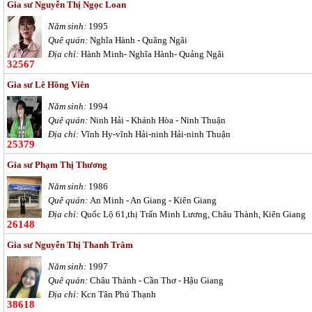
Gia sư Nguyễn Thị Ngọc Loan
Năm sinh:
1995
Quê quán:
Nghĩa Hành - Quãng Ngãi
Địa chỉ:
Hành Minh- Nghĩa Hành- Quảng Ngãi
32567
Gia sư Lê Hồng Viên
Năm sinh:
1994
Quê quán:
Ninh Hải - Khánh Hòa - Ninh Thuận
Địa chỉ:
Vĩnh Hy-vĩnh Hải-ninh Hải-ninh Thuận
25379
Gia sư Phạm Thị Thương
Năm sinh:
1986
Quê quán:
An Minh - An Giang - Kiên Giang
Địa chỉ:
Quốc Lộ 61,thị Trấn Minh Lương, Châu Thành, Kiên Giang
26148
Gia sư Nguyễn Thị Thanh Trâm
Năm sinh:
1997
Quê quán:
Châu Thành - Cần Thơ - Hậu Giang
Địa chỉ:
Kcn Tân Phú Thạnh
38618