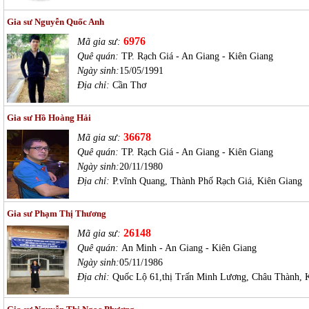
Gia sư Nguyễn Quốc Anh
6976
Mã gia sư:
Quê quán:
TP. Rạch Giá - An Giang - Kiên Giang
Ngày sinh:
15/05/1991
Địa chỉ:
Cần Thơ
Gia sư Hồ Hoàng Hải
36678
Mã gia sư:
Quê quán:
TP. Rạch Giá - An Giang - Kiên Giang
Ngày sinh:
20/11/1980
Địa chỉ:
P.vĩnh Quang, Thành Phố Rạch Giá, Kiên Giang
Gia sư Phạm Thị Thương
26148
Mã gia sư:
Quê quán:
An Minh - An Giang - Kiên Giang
Ngày sinh:
05/11/1986
Địa chỉ:
Quốc Lộ 61,thị Trấn Minh Lương, Châu Thành, 