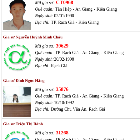
CT0968
Mã gia sư:
Quê quán:
Tân Hiệp - An Giang - Kiên Giang
Ngày sinh:
02/01/1990
Địa chỉ:
TP. Rạch Giá - Kiên Giang
Gia sư Nguyễn Huỳnh Minh Châu
39629
Mã gia sư:
Quê quán:
TP. Rạch Giá - An Giang - Kiên Giang
Ngày sinh:
20/02/1998
Địa chỉ:
Rạch Giá
Gia sư Đinh Ngọc Hằng
35876
Mã gia sư:
Quê quán:
TP. Rạch Giá - An Giang - Kiên Giang
Ngày sinh:
10/10/1992
Địa chỉ:
Đường Chu Văn An, Rạch Giá
Gia sư Triệu Thị Rành
31268
Mã gia sư:
Quê quán:
TP. Rạch Giá - An Giang - Kiên Giang