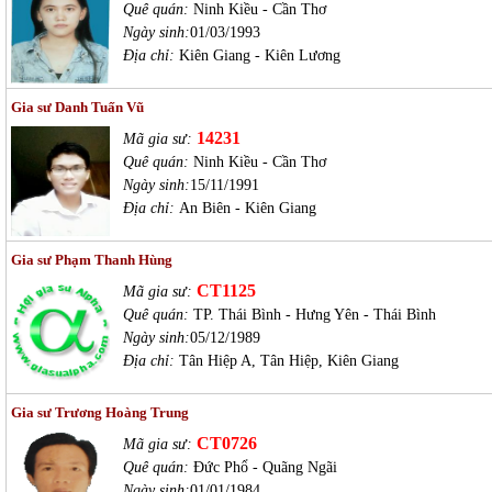
Quê quán:
Ninh Kiều - Cần Thơ
Ngày sinh:
01/03/1993
Địa chỉ:
Kiên Giang - Kiên Lương
Gia sư Danh Tuấn Vũ
14231
Mã gia sư:
Quê quán:
Ninh Kiều - Cần Thơ
Ngày sinh:
15/11/1991
Địa chỉ:
An Biên - Kiên Giang
Gia sư Phạm Thanh Hùng
CT1125
Mã gia sư:
Quê quán:
TP. Thái Bình - Hưng Yên - Thái Bình
Ngày sinh:
05/12/1989
Địa chỉ:
Tân Hiệp A, Tân Hiệp, Kiên Giang
Gia sư Trương Hoàng Trung
CT0726
Mã gia sư:
Quê quán:
Đức Phổ - Quãng Ngãi
Ngày sinh:
01/01/1984