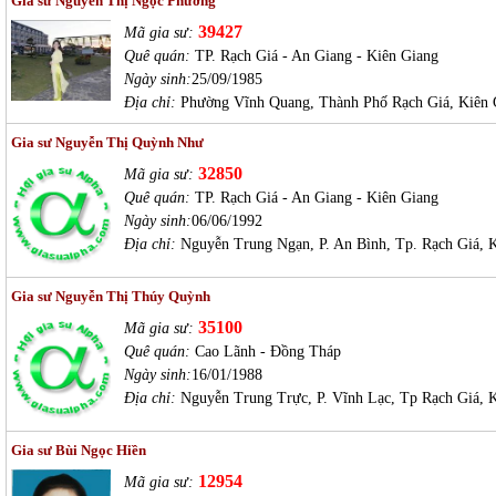
Gia sư Nguyễn Thị Ngọc Phương
39427
Mã gia sư:
Quê quán:
TP. Rạch Giá - An Giang - Kiên Giang
Ngày sinh:
25/09/1985
Địa chỉ:
Phường Vĩnh Quang, Thành Phố Rạch Giá, Kiên 
Gia sư Nguyễn Thị Quỳnh Như
32850
Mã gia sư:
Quê quán:
TP. Rạch Giá - An Giang - Kiên Giang
Ngày sinh:
06/06/1992
Địa chỉ:
Nguyễn Trung Ngạn, P. An Bình, Tp. Rạch Giá, 
Gia sư Nguyễn Thị Thúy Quỳnh
35100
Mã gia sư:
Quê quán:
Cao Lãnh - Đồng Tháp
Ngày sinh:
16/01/1988
Địa chỉ:
Nguyễn Trung Trực, P. Vĩnh Lạc, Tp Rạch Giá, 
Gia sư Bùi Ngọc Hiền
12954
Mã gia sư: