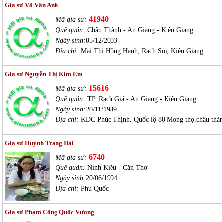
Gia sư Võ Vân Anh
41940
Mã gia sư:
Quê quán:
Châu Thành - An Giang - Kiên Giang
Ngày sinh:
05/12/2003
Địa chỉ:
Mai Thị Hồng Hạnh, Rạch Sỏi, Kiên Giang
Gia sư Nguyễn Thị Kim Em
15616
Mã gia sư:
Quê quán:
TP. Rạch Giá - An Giang - Kiên Giang
Ngày sinh:
20/11/1989
Địa chỉ:
KDC Phúc Thịnh. Quốc lộ 80 Mong thọ.châu thà
Gia sư Huỳnh Trang Đài
6740
Mã gia sư:
Quê quán:
Ninh Kiều - Cần Thơ
Ngày sinh:
20/06/1994
Địa chỉ:
Phú Quốc
Gia sư Phạm Công Quốc Vương