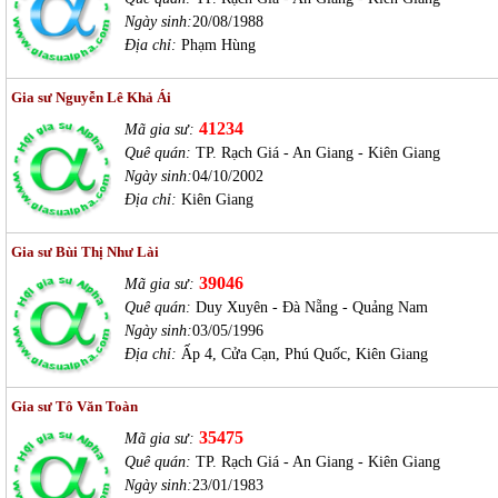
Ngày sinh:
20/08/1988
Địa chỉ:
Phạm Hùng
Gia sư Nguyễn Lê Khả Ái
41234
Mã gia sư:
Quê quán:
TP. Rạch Giá - An Giang - Kiên Giang
Ngày sinh:
04/10/2002
Địa chỉ:
Kiên Giang
Gia sư Bùi Thị Như Lài
39046
Mã gia sư:
Quê quán:
Duy Xuyên - Đà Nẵng - Quảng Nam
Ngày sinh:
03/05/1996
Địa chỉ:
Ấp 4, Cửa Cạn, Phú Quốc, Kiên Giang
Gia sư Tô Văn Toàn
35475
Mã gia sư:
Quê quán:
TP. Rạch Giá - An Giang - Kiên Giang
Ngày sinh:
23/01/1983