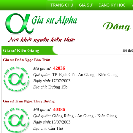
TRANG CHỦ
GIA SƯ
ĐĂNG KÝ HỌC
Gia sư Kiên Giang
Hệ th
Gia sư Đoàn Ngọc Bảo Trân
42036
Mã gia sư:
Quê quán:
TP. Rạch Giá - An Giang - Kiên Giang
Ngày sinh:
17/07/2003
Địa chỉ:
Đường 15b
Gia sư Trần Ngọc Thùy Dương
40386
Mã gia sư:
Quê quán:
Giồng Riềng - An Giang - Kiên Giang
Ngày sinh:
15/07/2003
Địa chỉ:
Cần Thơ