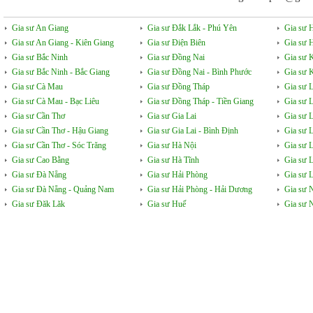
Gia sư An Giang
Gia sư Đắk Lắk - Phú Yên
Gia sư 
Gia sư An Giang - Kiên Giang
Gia sư Điện Biên
Gia sư 
Gia sư Bắc Ninh
Gia sư Đồng Nai
Gia sư 
Gia sư Bắc Ninh - Bắc Giang
Gia sư Đồng Nai - Bình Phước
Gia sư 
Gia sư Cà Mau
Gia sư Đồng Tháp
Gia sư 
Gia sư Cà Mau - Bạc Liêu
Gia sư Đồng Tháp - Tiền Giang
Gia sư 
Gia sư Cần Thơ
Gia sư Gia Lai
Gia sư 
Gia sư Cần Thơ - Hậu Giang
Gia sư Gia Lai - Bình Định
Gia sư 
Gia sư Cần Thơ - Sóc Trăng
Gia sư Hà Nội
Gia sư 
Gia sư Cao Bằng
Gia sư Hà Tĩnh
Gia sư 
Gia sư Đà Nẵng
Gia sư Hải Phòng
Gia sư L
Gia sư Đà Nẵng - Quảng Nam
Gia sư Hải Phòng - Hải Dương
Gia sư 
Gia sư Đăk Lăk
Gia sư Huế
Gia sư 