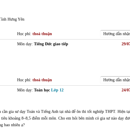
 Tỉnh Hưng Yên
Học phí:
thoả thuận
Hướng dẫn nhận
Môn dạy:
Tiếng Đức giao tiếp
29/0
Học phí:
thoả thuận
Hướng dẫn nhận
Môn dạy:
Toán học
Lớp 12
24/0
ần gia sư dạy Toán và Tiếng Anh tại nhà để ôn thi tốt nghiệp THPT. Hiện tạ
c tiêu khoảng 8–8,5 điểm mỗi môn. Cho em hỏi bên mình có gia sư nào dạy đư
g bao nhiêu ạ?