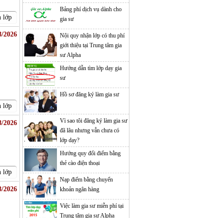
Bảng phí dịch vụ dành cho
 lớp
gia sư
8/2026
Nội quy nhận lớp có thu phí
giới thiệu tại Trung tâm gia
sư Alpha
Hướng dẫn tìm lớp dạy gia
sư
Hồ sơ đăng ký làm gia sư
 lớp
Vì sao tôi đăng ký làm gia sư
8/2026
đã lâu nhưng vẫn chưa có
lớp dạy?
Hướng quy đổi điểm bằng
thẻ cào điện thoại
 lớp
Nạp điểm bằng chuyển
8/2026
khoản ngân hàng
Việc làm gia sư miễn phí tại
Trung tâm gia sư Alpha