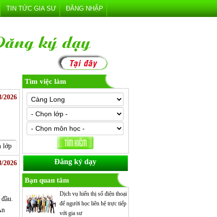
TIN TỨC GIA SƯ
ĐĂNG NHẬP
Tìm việc làm
8/2026
 lớp
Đăng ký dạy
8/2026
Bạn quan tâm
Dịch vụ hiển thị số điện thoại
 đầu.
để người học liên hệ trực tiếp
An
với gia sư