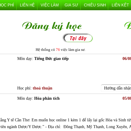
HỌC PHÍ
LIÊN HỆ
VIỆC LÀM
GIA SƯ
CHIÊU SINH
LIÊN KẾT
Hệ thống có
76
việc làm gia sư.
Môn dạy:
Tiếng Đức giao tiếp
06/0
Học phí:
thoả thuận
Hướng dẫn nhận
Môn dạy:
Hóa phân tích
05/0
ẳng Y tế Cần Thơ. Em muốn học online 1 kèm 1 để lấy lại gốc Hóa và Sinh từ
nh viên ngành Dược/Y Dược.” - Địa chỉ: Đông Thạnh, Mỹ Thạnh, Long Xuyên, 