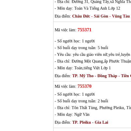
- Địa chỉ: Đường 31, Quảng Tây,xã Nghĩa 
- Môn dạy: Toán Và Tiếng Anh Lớp 12
Địa điểm:
Châu Đức - Sài Gòn - Vũng Tàu
755371
Mã việc làm:
- Số người học: 1 người
- Số buổi dạy trong tuần: 5 buổi
- Yêu cầu: yêu cầu giáo viên nữ,yêu trẻ,luyện
- Địa chỉ: Đường Một Quang,ấp Phước Thuậ
- Môn dạy: Toán,tiếng Việt Lớp 1
Địa điểm:
TP. Mỹ Tho - Đồng Tháp - Tiền
755370
Mã việc làm:
- Số người học: 1 người
- Số buổi dạy trong tuần: 2 buổi
- Địa chỉ: Tôn Thất Tùng, Phường Pleiku, Tỉ
- Môn dạy: Ngữ Văn
Địa điểm:
TP. Pleiku - Gia Lai