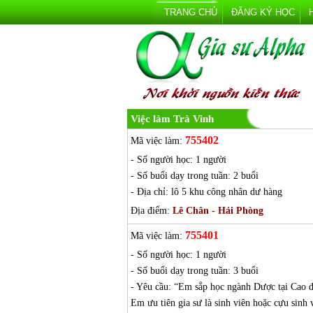
TRANG CHỦ
ĐĂNG KÝ HỌC
Việc làm Trà Vinh
755402
Mã việc làm:
- Số người học: 1 người
- Số buổi dạy trong tuần: 2 buổi
- Địa chỉ: lô 5 khu công nhân dư hàng
Địa điểm:
Lê Chân - Hải Phòng
755401
Mã việc làm:
- Số người học: 1 người
- Số buổi dạy trong tuần: 3 buổi
- Yêu cầu: “Em sắp học ngành Dược tại Cao đ
Em ưu tiên gia sư là sinh viên hoặc cựu si