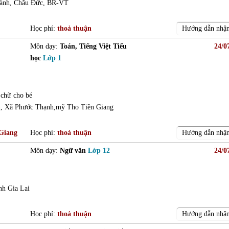
Thành, Châu Đức, BR-VT
Học phí:
thoả thuận
Hướng dẫn nhận
Môn dạy:
Toán, Tiếng Việt Tiểu
24/0
học
Lớp 1
 chữ cho bé
n, Xã Phước Thạnh,mỹ Tho Tiền Giang
 Giang
Học phí:
thoả thuận
Hướng dẫn nhận
Môn dạy:
Ngữ văn
Lớp 12
24/0
nh Gia Lai
Học phí:
thoả thuận
Hướng dẫn nhận