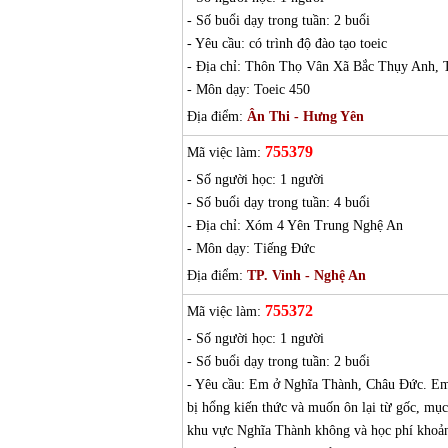
- Số buổi dạy trong tuần: 2 buổi
- Yêu cầu: có trình độ đào tạo toeic
- Địa chỉ: Thôn Thọ Vân Xã Bắc Thụy Anh,
- Môn dạy: Toeic 450
Địa điểm:
Ân Thi - Hưng Yên
755379
Mã việc làm:
- Số người học: 1 người
- Số buổi dạy trong tuần: 4 buổi
- Địa chỉ: Xóm 4 Yên Trung Nghệ An
- Môn dạy: Tiếng Đức
Địa điểm:
TP. Vinh - Nghệ An
755372
Mã việc làm:
- Số người học: 1 người
- Số buổi dạy trong tuần: 2 buổi
- Yêu cầu: Em ở Nghĩa Thành, Châu Đức. Em c
bị hổng kiến thức và muốn ôn lại từ gốc, mụ
khu vực Nghĩa Thành không và học phí khoản