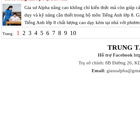
Gia sư Alpha nâng cao không chỉ kiến thức mà còn giúp cá
duy và kỹ năng cần thiết trong bộ môn Tiếng Anh lớp 8. G
Tiếng Anh lớp 8 chất lượng cao dạy kèm tại nhà với phươn
1
2
3
4
5
6
7
8
9
10
Trang:
TRUNG T
Hỗ trợ Facebook
ht
Trụ sở chính: 8B Đường 26, K
Email:
giasualpha@gma