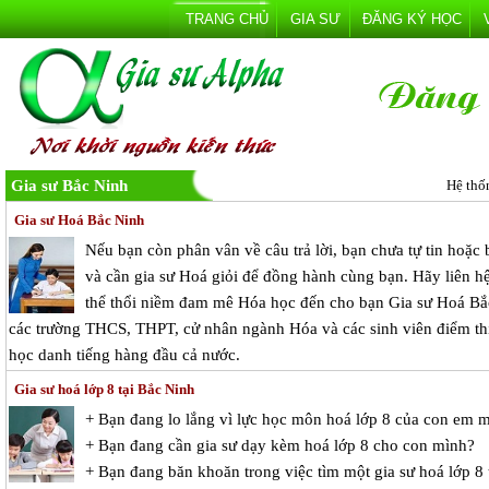
TRANG CHỦ
GIA SƯ
ĐĂNG KÝ HỌC
Gia sư Bắc Ninh
Hệ thố
Gia sư Hoá Bắc Ninh
Nếu bạn còn phân vân về câu trả lời, bạn chưa tự tin hoặ
và cần gia sư Hoá giỏi để đồng hành cùng bạn. Hãy liên h
thể thổi niềm đam mê Hóa học đến cho bạn Gia sư Hoá Bắc
các trường THCS, THPT, cử nhân ngành Hóa và các sinh viên điểm thi 
học danh tiếng hàng đầu cả nước.
Gia sư hoá lớp 8 tại Bắc Ninh
+ Bạn đang lo lắng vì lực học môn hoá lớp 8 của con em 
+ Bạn đang cần gia sư dạy kèm hoá lớp 8 cho con mình?
+ Bạn đang băn khoăn trong việc tìm một gia sư hoá lớp 8 