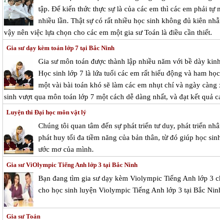
tập. Để kiến thức thực sự là của các em thì các em phải tự 
nhiều lần. Thật sự có rất nhiều học sinh không đủ kiên nhẫn
vậy nên việc lựa chọn cho các em một gia sư Toán là điều cần thiết.
Gia sư dạy kèm toán lớp 7 tại Bắc Ninh
Gia sư môn toán được thành lập nhiều năm với bề dày kinh 
Học sinh lớp 7 là lứa tuổi các em rất hiếu động và ham học
một vài bài toán khó sẽ làm các em nhụt chí và ngày càng 
sinh vượt qua môn toán lớp 7 một cách dễ dàng nhất, và đạt kết quả c
Luyện thi Đại học môn vật lý
Chúng tôi quan tâm đến sự phát triển tư duy, phát triển nh
phát huy tối đa tiềm năng của bản thân, từ đó giúp học sinh
ước mơ của mình.
Gia sư ViOlympic Tiếng Anh lớp 3 tại Bắc Ninh
Bạn đang tìm gia sư dạy kèm Violympic Tiếng Anh lớp 3 
cho học sinh luyện Violympic Tiếng Anh lớp 3 tại Bắc Nin
Gia sư Toán