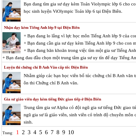
Bạn đang tìm gia sư dạy kèm Toán Violympic lớp 6 cho c
học sinh luyện ViOlympic Toán lớp 6 tại Điện Biên.
Nhận dạy kèm Tiếng Anh lớp 9 tại Điện Biên
+ Bạn đang lo lắng vì lực học môn Tiếng Anh lớp 9 của c
+ Bạn đang cần gia sư dạy kèm Tiếng Anh lớp 9 cho con 
+ Bạn đang băn khoăn trong việc tìm một gia sư Tiếng Anh 
+ Bạn đang đau đầu chọn một trung tâm gia sư uy tín để dạy Tiếng A
Luyện thi chứng chỉ B Anh Văn cấp tốc Điện Biên
Nhằm giúp các bạn học viên bổ túc chứng chỉ B Anh văn tr
ôn thi Chứng chỉ B Anh văn.
Gia sư giáo viên dạy kèm tiếng Đức giao tiếp ở Điện Biên
Trung tâm gia sư Alpha có đội ngũ gia sư tiếng Đức giao tiế
ngũ gia sư là giáo viên, sinh viên có trình độ chuyên môn 
sinh.
1
2
3
4
5
6
7
8
9
10
Trang: