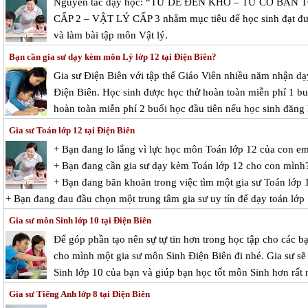
Nguyên tắc dạy học: “TỪ DỄ ĐẾN KHÓ – TỪ CƠ BẢN T
CẤP 2 – VẬT LÝ CẤP 3 nhằm mục tiêu để học sinh đạt được 
và làm bài tập môn Vật lý.
Bạn cần gia sư dạy kèm môn Lý lớp 12 tại Điện Biên?
Gia sư Điện Biên với tập thể Giáo Viên nhiều năm nhận dạy
Điện Biên. Học sinh được học thử hoàn toàn miễn phí 1 buổ
hoàn toàn miễn phí 2 buổi học đầu tiên nếu học sinh đăng 
Gia sư Toán lớp 12 tại Điện Biên
+ Bạn đang lo lắng vì lực học môn Toán lớp 12 của con e
+ Bạn đang cần gia sư dạy kèm Toán lớp 12 cho con mình
+ Bạn đang băn khoăn trong việc tìm một gia sư Toán lớp 1
+ Bạn đang đau đầu chọn một trung tâm gia sư uy tín để dạy toán lớp
Gia sư môn Sinh lớp 10 tại Điện Biên
Để góp phần tạo nên sự tự tin hơn trong học tập cho các ba
cho mình một gia sư môn Sinh Điện Biên đi nhé. Gia sư sẽ giu
Sinh lớp 10 của bạn và giúp bạn học tốt môn Sinh hơn rất 
Gia sư Tiếng Anh lớp 8 tại Điện Biên