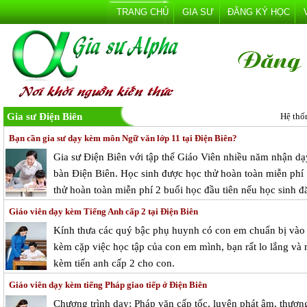
TRANG CHỦ
GIA SƯ
ĐĂNG KÝ HỌC
Gia sư Điện Biên
Hệ thố
Bạn cần gia sư dạy kèm môn Ngữ văn lớp 11 tại Điện Biên?
Gia sư Điện Biên với tập thể Giáo Viên nhiều năm nhận dạy
bàn Điện Biên. Học sinh được học thử hoàn toàn miễn phí 1
thử hoàn toàn miễn phí 2 buổi học đầu tiên nếu học sinh đă
Giáo viên dạy kèm Tiếng Anh cấp 2 tại Điện Biên
Kính thưa các quý bậc phụ huynh có con em chuẩn bị vào c
kèm cặp việc học tập của con em mình, bạn rất lo lắng và m
kèm tiến anh cấp 2 cho con.
Giáo viên dạy kèm tiếng Pháp giao tiếp ở Điện Biên
Chương trình dạy: Pháp văn cấp tốc, luyện phát âm, thương