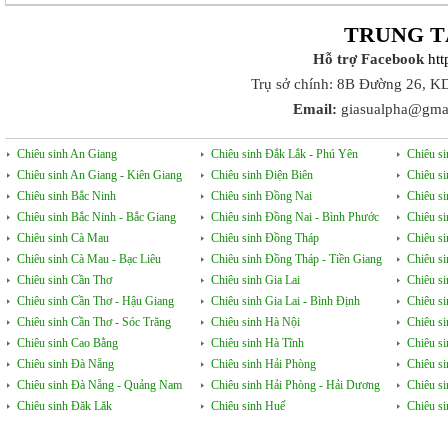
TRUNG T
Hỗ trợ Facebook
ht
Trụ sở chính: 8B Đường 26, K
Email:
giasualpha@gma
Chiêu sinh An Giang
Chiêu sinh Đắk Lắk - Phú Yên
Chiêu s
Chiêu sinh An Giang - Kiên Giang
Chiêu sinh Điện Biên
Chiêu s
Chiêu sinh Bắc Ninh
Chiêu sinh Đồng Nai
Chiêu s
Chiêu sinh Bắc Ninh - Bắc Giang
Chiêu sinh Đồng Nai - Bình Phước
Chiêu s
Chiêu sinh Cà Mau
Chiêu sinh Đồng Tháp
Chiêu si
Chiêu sinh Cà Mau - Bạc Liêu
Chiêu sinh Đồng Tháp - Tiền Giang
Chiêu s
Chiêu sinh Cần Thơ
Chiêu sinh Gia Lai
Chiêu s
Chiêu sinh Cần Thơ - Hậu Giang
Chiêu sinh Gia Lai - Bình Định
Chiêu s
Chiêu sinh Cần Thơ - Sóc Trăng
Chiêu sinh Hà Nội
Chiêu s
Chiêu sinh Cao Bằng
Chiêu sinh Hà Tĩnh
Chiêu si
Chiêu sinh Đà Nẵng
Chiêu sinh Hải Phòng
Chiêu si
Chiêu sinh Đà Nẵng - Quảng Nam
Chiêu sinh Hải Phòng - Hải Dương
Chiêu s
Chiêu sinh Đăk Lăk
Chiêu sinh Huế
Chiêu s