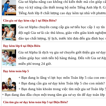
Gia sư Alpha nâng cao không chỉ kiến thức mà còn giúp cá
duy và kỹ năng cần thiết trong bộ môn Tiếng Anh lớp 8. G
Tiếng Anh lớp 8 chất lượng cao dạy kèm tại nhà với phươn
Cần gia sư dạy kèm cấp 1 tại Điện Biên?
Gia sư Alpha chuyên cung cấp gia sư tiểu học cấp 1 uy tín
đội ngũ Gia sư là các thủ khoa, giáo viên giàu kinh nghi
đào tạo chất lượng, lý lịch, trước khi đưa đến gia đình học 
Dạy kèm lớp 6 tại Điện Biên
Gia sư Alpha là dịch vụ gia sư chuyên giới thiệu gia sư d
châm giúp học sinh tiến bộ hàng tháng. Đến với Gia sư Alp
miễn phí trong 24 giờ.
Dạy kèm toán lớp 5
+ Bạn đang lo lắng vì lực học môn Toán lớp 5 của con em
+ Bạn đang cần gia sư dạy kèm Toán lớp 5 cho con mình?
+ Bạn đang băn khoăn trong việc tìm một gia sư Toán lớp 5
+ Bạn đang đau đầu chọn một trung tâm gia sư uy tín để dạy toán lớp
Cần tìm gia sư dạy kèm toán lớp 5 tại Điện Biên?