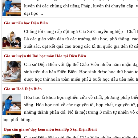
luyện thi các chứng chỉ tiếng Pháp, luyện thi chuyển cấp, 
đại học ...
Gia sư tiểu học Điện Biên
Chúng tôi cung cấp đội ngũ Gia Sư Chuyên nghiệp - Chất 
Là các giáo viên đến từ các trường tiểu học, phổ thông, cao
xuất sắc, đạt kết quả cao trong các kì thi quốc gia đến từ c
Gia sư luyện thi Đại học môn Hóa tại Điện Biên
Gia sư Điện Biên với tập thể Giáo Viên nhiều năm nhận dạ
sinh trên địa bàn Điện Biên. Học sinh được học thử hoàn to
được học thử hoàn toàn miễn phí 2 buổi học đầu tiên nếu h
Gia sư Hoá Điện Biên
Hóa học là khoa học nghiên cứu về chất, phương pháp biến
sống. Hóa học nói về các nguyên tố, hợp chất, nguyên tử, 
những thành phần đó. Nó là một trong 3 môn tự nhiên vô 
học phổ thông.
Bạn cần gia sư dạy kèm môn toán lớp 5 tại Điện Biên?
Gia sư Điện Biên với tập thể Giáo Viên nhiều năm nhận dạy