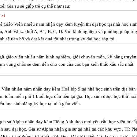
rẻ. Gia sư sẽ giúp trẻ cụ thể như sau:
Lai
hể Giáo Viên nhiều năm nhận dạy kèm luyện thi đại học tại nhà học sin
n, Anh văn...khối A, A1, B, C, D. Với kinh nghiệm và phương pháp tru
nh sẽ tiến bộ và đạt kết quả tốt nhất trong kỳ đại học sắp tới.
ngũ giáo viên nhiều năm kinh nghiệm, giỏi chuyên môn, kỹ năng truyền
ạm vững chắc sẽ đem đến cho con của các bạn kiến thức xâu sắc nhất.
áo Viên nhiều năm nhận dạy kèm Hoá lớp 9 tại nhà học sinh trên địa bàn
n toàn miễn phí 1 buổi học đầu tiên tại gia. Học sinh được học thử hoà
ếu học sinh đăng ký học tại nhà giáo viên.
m gia sư Alpha nhận dạy kèm Tiếng Anh theo mọi yêu cầu học viên từ cấ
ên sau đại học. Gia sư Alpha nhận gia sư tại nhà tại các khu vực , TP. Pl
 Păh, Chư Prông, Chư Sê, Đăk Đoa, Đăk Pơ, Đức Cơ, Ia Grai, Ia Pa, K