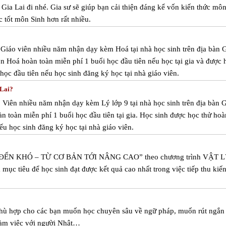
a Lai đi nhé. Gia sư sẽ giúp bạn cải thiện đáng kể vốn kiến thức mô
̣c tốt môn Sinh hơn rất nhiều.
ể Giáo viên nhiều năm nhận dạy kèm Hoá tại nhà học sinh trên địa bàn 
n Hoá hoàn toàn miễn phí 1 buổi học đầu tiên nếu học tại gia và được 
học đầu tiên nếu học sinh đăng ký học tại nhà giáo viên.
 Lai?
o Viên nhiều năm nhận dạy kèm Lý lớp 9 tại nhà học sinh trên địa bàn 
n toàn miễn phí 1 buổi học đầu tiên tại gia. Học sinh được học thử hoà
ếu học sinh đăng ký học tại nhà giáo viên.
Ễ ĐẾN KHÓ – TỪ CƠ BẢN TỚI NÂNG CAO” theo chương trình VẬT 
 tiêu để học sinh đạt được kết quả cao nhất trong việc tiếp thu kiến
phù hợp cho các bạn muốn học chuyên sâu về ngữ pháp, muốn rút ngắn 
làm việc với người Nhật…