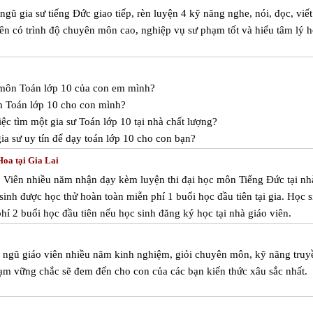
ngũ gia sư tiếng Đức giao tiếp, rèn luyện 4 kỹ năng nghe, nói, đọc, viết
viên có trình độ chuyên môn cao, nghiệp vụ sư phạm tốt và hiểu tâm lý 
c môn Toán lớp 10 của con em mình?
m Toán lớp 10 cho con mình?
ệc tìm một gia sư Toán lớp 10 tại nhà chất lượng?
a sư uy tín để dạy toán lớp 10 cho con bạn?
Hoa tại Gia Lai
áo Viên nhiều năm nhận dạy kèm luyện thi đại học môn Tiếng Đức tại nh
 sinh được học thử hoàn toàn miễn phí 1 buổi học đầu tiên tại gia. Học 
í 2 buổi học đầu tiên nếu học sinh đăng ký học tại nhà giáo viên.
đội ngũ giáo viên nhiều năm kinh nghiệm, giỏi chuyên môn, kỹ năng truy
ạm vững chắc sẽ đem đến cho con của các bạn kiến thức xâu sắc nhất.