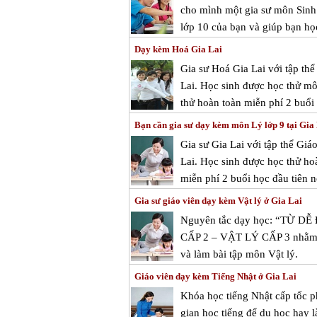
cho mình một gia sư môn Sinh Gi
lớp 10 của bạn và giúp bạn ho
Dạy kèm Hoá Gia Lai
Gia sư Hoá Gia Lai với tập th
Lai. Học sinh được học thử mô
thử hoàn toàn miễn phí 2 buổi 
Bạn cần gia sư dạy kèm môn Lý lớp 9 tại Gia
Gia sư Gia Lai với tập thể Giá
Lai. Học sinh được học thử hoà
miễn phí 2 buổi học đầu tiên n
Gia sư giáo viên dạy kèm Vật lý ở Gia Lai
Nguyên tắc dạy học: “TỪ D
CẤP 2 – VẬT LÝ CẤP 3 nhằm mục
và làm bài tập môn Vật lý.
Giáo viên dạy kèm Tiếng Nhật ở Gia Lai
Khóa học tiếng Nhật cấp tốc 
gian học tiếng để du học hay 