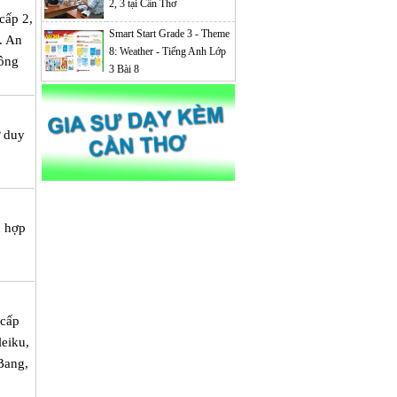
2, 3 tại Cần Thơ
cấp 2,
Smart Start Grade 3 - Theme
X. An
8: Weather - Tiếng Anh Lớp
Kông
3 Bài 8
ư duy
ù hợp
 cấp
leiku,
Bang,