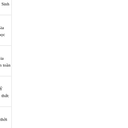
n Sinh
Gia
học
Gia
n toàn
LÝ
 thức
thời