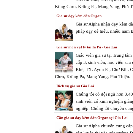
Kông Chro, Krông Pa, Mang Yang, Phú T
Gia sư dạy kèm đàn Organ
Gia sư Alpha nhận dạy kèm đàn
pháp dạy dễ hiểu, nhiều năm k
Gia sư môn vật lý tại Ia Pa - Gia Lai
Giáo viên gia sư tại Trung tâ
cấp 3, sinh viên, học viên sau 
Khê, TX. Ayun Pa, Chư Păh, C
Chro, Krông Pa, Mang Yang, Phú Thiện.
Dich vụ gia sư Gia Lai
Chúng tôi có đội ngũ hơn 3.400
sinh viên có kinh nghiệm giảng
nghiệp. Chúng tôi chuyên cung 
Cần gia sư dạy kèm đàn Organ tại Gia Lai
Gia sư Alpha chuyên cung cấp 