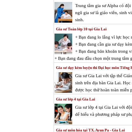
Trung tâm gia sư Alpha có đội 
ngũ gia sư là giáo viên, sinh 
sinh.
Gia sư Toán lớp 10 tại Gia Lai
+ Bạn đang lo lắng vì lực họ
+ Bạn đang cần gia sư dạy kè
+ Bạn đang băn khoăn trong vi
+ Bạn đang đau đầu chọn một trung tâm gi
Gia sư dạy kèm luyện thi Đại học môn Tiếng 
Gia sư Gia Lai với tập thể Gi
sinh trên địa bàn Gia Lai. Học
được học thử hoàn toàn miễn ph
Gia sư lớp 4 tại Gia Lai
Gia sư lớp 4 tại Gia Lai với 
dể hiểu và phương pháp sư ph
Gia sư môn hóa tại TX. Ayun Pa - Gia Lai