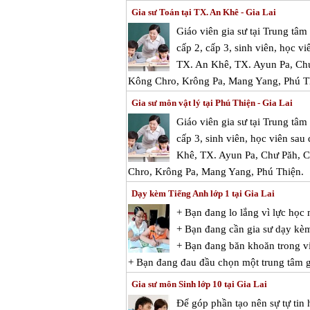
Gia sư Toán tại TX. An Khê - Gia Lai
Giáo viên gia sư tại Trung tâ
cấp 2, cấp 3, sinh viên, học vi
TX. An Khê, TX. Ayun Pa, Chư
Kông Chro, Krông Pa, Mang Yang, Phú T
Gia sư môn vật lý tại Phú Thiện - Gia Lai
Giáo viên gia sư tại Trung tâ
cấp 3, sinh viên, học viên sau 
Khê, TX. Ayun Pa, Chư Păh, C
Chro, Krông Pa, Mang Yang, Phú Thiện.
Dạy kèm Tiếng Anh lớp 1 tại Gia Lai
+ Bạn đang lo lắng vì lực họ
+ Bạn đang cần gia sư dạy kè
+ Bạn đang băn khoăn trong vi
+ Bạn đang đau đầu chọn một trung tâm g
Gia sư môn Sinh lớp 10 tại Gia Lai
Để góp phần tạo nên sự tự tin