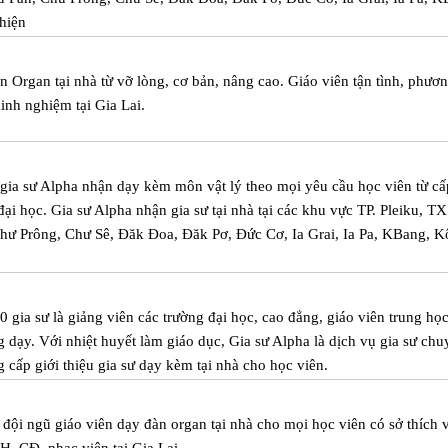
hiện
 Organ tại nhà từ vỡ lòng, cơ bản, nâng cao. Giáo viên tận tình, phươ
inh nghiệm tại Gia Lai.
m gia sư Alpha nhận dạy kèm môn vật lý theo mọi yêu cầu học viên từ cấ
đại học. Gia sư Alpha nhận gia sư tại nhà tại các khu vực TP. Pleiku, T
hư Prông, Chư Sê, Đăk Đoa, Đăk Pơ, Đức Cơ, Ia Grai, Ia Pa, KBang, 
 gia sư là giảng viên các trường đại học, cao đẳng, giáo viên trung họ
 dạy. Với nhiệt huyết làm giáo dục, Gia sư Alpha là dịch vụ gia sư chu
cấp giới thiệu gia sư dạy kèm tại nhà cho học viên.
đội ngũ giáo viên dạy đàn organ tại nhà cho mọi học viên có sở thích 