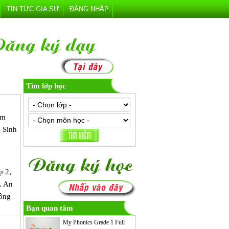
TIN TỨC GIA SƯ
ĐĂNG NHẬP
Tìm lớp học
ìm
n Sinh
p 2,
X. An
Kông
Bạn quan tâm
My Phonics Grade 1 Full