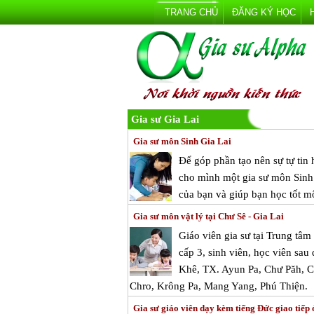
TRANG CHỦ
ĐĂNG KÝ HỌC
Gia sư Gia Lai
Gia sư môn Sinh Gia Lai
Để góp phần tạo nên sự tự tin
cho mình một gia sư môn Sinh Gi
của bạn và giúp bạn học tốt 
Gia sư môn vật lý tại Chư Sê - Gia Lai
Giáo viên gia sư tại Trung tâ
cấp 3, sinh viên, học viên sau 
Khê, TX. Ayun Pa, Chư Păh, C
Chro, Krông Pa, Mang Yang, Phú Thiện.
Gia sư giáo viên dạy kèm tiếng Đức giao tiếp 