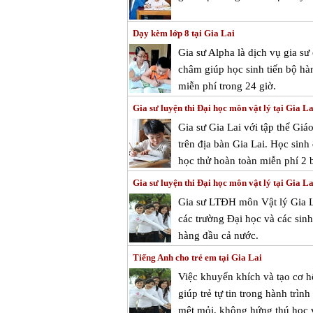
Dạy kèm lớp 8 tại Gia Lai
Gia sư Alpha là dịch vụ gia sư
châm giúp học sinh tiến bộ hà
miễn phí trong 24 giờ.
Gia sư luyện thi Đại học môn vật lý tại Gia La
Gia sư Gia Lai với tập thể Gi
trên địa bàn Gia Lai. Học sinh
học thử hoàn toàn miễn phí 2 b
Gia sư luyện thi Đại học môn vật lý tại Gia La
Gia sư LTĐH môn Vật lý Gia L
các trường Đại học và các sinh
hàng đầu cả nước.
Tiếng Anh cho trẻ em tại Gia Lai
Việc khuyến khích và tạo cơ hộ
giúp trẻ tự tin trong hành trìn
mệt mỏi, không hứng thú học và