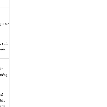
g
gia sư
c sinh
được
iên
 tiếng
 sẽ
thấy
 anh