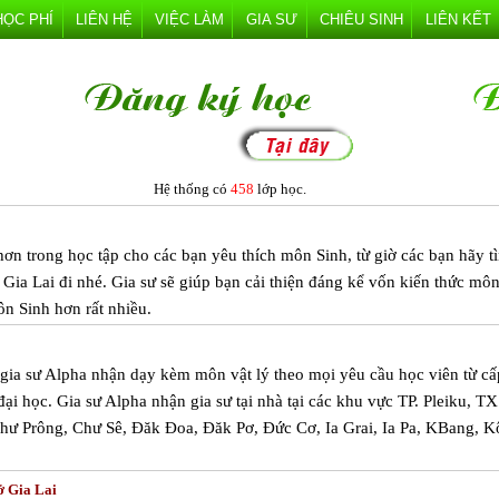
HỌC PHÍ
LIÊN HỆ
VIỆC LÀM
GIA SƯ
CHIÊU SINH
LIÊN KẾT
Hệ thống có
458
lớp học.
 hơn trong học tập cho các bạn yêu thích môn Sinh, từ giờ các bạn hãy t
a Lai đi nhé. Gia sư sẽ giúp bạn cải thiện đáng kể vốn kiến thức mô
môn Sinh hơn rất nhiều.
m gia sư Alpha nhận dạy kèm môn vật lý theo mọi yêu cầu học viên từ cấ
đại học. Gia sư Alpha nhận gia sư tại nhà tại các khu vực TP. Pleiku, T
hư Prông, Chư Sê, Đăk Đoa, Đăk Pơ, Đức Cơ, Ia Grai, Ia Pa, KBang, 
ở Gia Lai