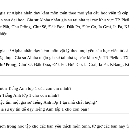
m gia sư Alpha nhận dạy kèm môn toán theo mọi yêu cầu học viên từ cấp
ên sau đại học. Gia sư Alpha nhận gia sư tại nhà tại các khu vực TP. Plei
 Păh, Chư Prông, Chư Sê, Đăk Đoa, Đăk Pơ, Đức Cơ, Ia Grai, Ia Pa, K
hiện.
m gia sư Alpha nhận dạy kèm môn vật lý theo mọi yêu cầu học viên từ cấ
đại học. Gia sư Alpha nhận gia sư tại nhà tại các khu vực TP. Pleiku, T
hư Prông, Chư Sê, Đăk Đoa, Đăk Pơ, Đức Cơ, Ia Grai, Ia Pa, KBang, 
c môn Tiếng Anh lớp 1 của con em mình?
m Tiếng Anh lớp 1 cho con mình?
ệc tìm một gia sư Tiếng Anh lớp 1 tại nhà chất lượng?
ia sư uy tín để dạy Tiếng Anh lớp 1 cho con bạn?
 hơn trong học tập cho các bạn yêu thích môn Sinh, từ giờ các bạn hãy t