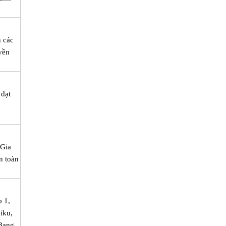
h các
yền
 đạt
 Gia
n toàn
p 1,
eiku,
Bang,