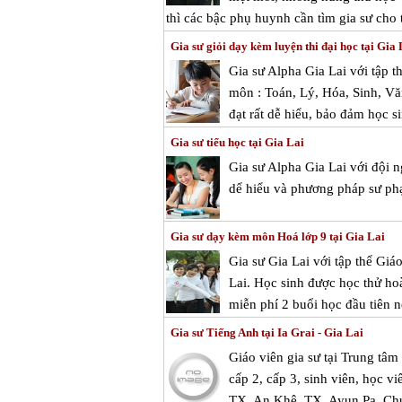
thì các bậc phụ huynh cần tìm gia sư cho t
Gia sư giỏi dạy kèm luyện thi đại học tại Gia 
Gia sư Alpha Gia Lai với tập t
môn : Toán, Lý, Hóa, Sinh, Vă
đạt rất dễ hiểu, bảo đảm học si
Gia sư tiểu học tại Gia Lai
Gia sư Alpha Gia Lai với đội 
dể hiểu và phương pháp sư ph
Gia sư dạy kèm môn Hoá lớp 9 tại Gia Lai
Gia sư Gia Lai với tập thể Gi
Lai. Học sinh được học thử hoà
miễn phí 2 buổi học đầu tiên n
Gia sư Tiếng Anh tại Ia Grai - Gia Lai
Giáo viên gia sư tại Trung tâ
cấp 2, cấp 3, sinh viên, học vi
TX. An Khê, TX. Ayun Pa, Chư