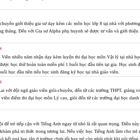
 chuyên giới thiệu gia sư dạy kèm các môn học lớp 8 tại nhà với phươn
ng tháng. Đến với Gia sư Alpha phụ huynh sẽ được tư vấn và giới thiệu 
i
áo Viên nhiều năm nhận dạy kèm luyện thi đại học môn Vật lý tại nhà họ
 được học thử hoàn toàn miễn phí 1 buổi học đầu tiên tại gia. Học sinh 
uổi học đầu tiên nếu học sinh đăng ký học tại nhà giáo viên.
i
ai với đội ngũ giáo viên giỏi-chuyên, đến từ các trường THPT, giảng v
 viên điểm thi đại học môn Lý cao, giỏi đến từ các trường đại học danh
i để trẻ tiếp cận với Tiếng Anh ngay từ nhỏ là rất quan trọng. Điều này
h khám phá tri thức trong tương lai. Nếu việc học Tiếng Anh làm cho trẻ 
 kết quả học tập ở trường chưa tốt hay trẻ còn nhút nhát khi nói tiếng