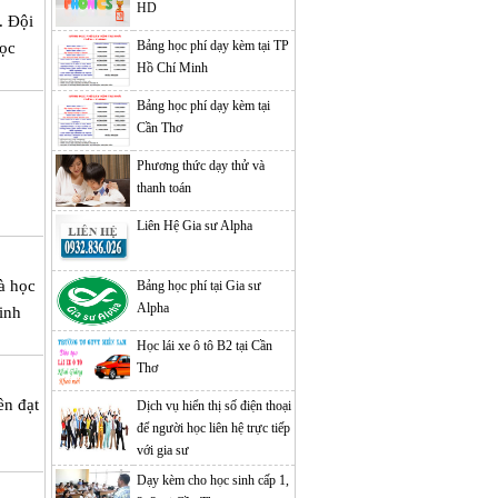
HD
. Đội
Bảng học phí dạy kèm tại TP
học
Hồ Chí Minh
Bảng học phí dạy kèm tại
Cần Thơ
Phương thức dạy thử và
thanh toán
Liên Hệ Gia sư Alpha
à học
Bảng học phí tại Gia sư
Alpha
sinh
Học lái xe ô tô B2 tại Cần
Thơ
ền đạt
Dịch vụ hiển thị số điện thoại
để người học liên hệ trực tiếp
với gia sư
Dạy kèm cho học sinh cấp 1,