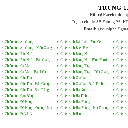
TRUNG T
Hỗ trợ Facebook
ht
Trụ sở chính: 8B Đường 26, K
Email:
giasualpha@gma
Chiêu sinh An Giang
Chiêu sinh Đắk Lắk - Phú Yên
Chiêu s
Chiêu sinh An Giang - Kiên Giang
Chiêu sinh Điện Biên
Chiêu s
Chiêu sinh Bắc Ninh
Chiêu sinh Đồng Nai
Chiêu s
Chiêu sinh Bắc Ninh - Bắc Giang
Chiêu sinh Đồng Nai - Bình Phước
Chiêu s
Chiêu sinh Cà Mau
Chiêu sinh Đồng Tháp
Chiêu si
Chiêu sinh Cà Mau - Bạc Liêu
Chiêu sinh Đồng Tháp - Tiền Giang
Chiêu s
Chiêu sinh Cần Thơ
Chiêu sinh Gia Lai
Chiêu s
Chiêu sinh Cần Thơ - Hậu Giang
Chiêu sinh Gia Lai - Bình Định
Chiêu s
Chiêu sinh Cần Thơ - Sóc Trăng
Chiêu sinh Hà Nội
Chiêu s
Chiêu sinh Cao Bằng
Chiêu sinh Hà Tĩnh
Chiêu si
Chiêu sinh Đà Nẵng
Chiêu sinh Hải Phòng
Chiêu si
Chiêu sinh Đà Nẵng - Quảng Nam
Chiêu sinh Hải Phòng - Hải Dương
Chiêu s
Chiêu sinh Đăk Lăk
Chiêu sinh Huế
Chiêu s