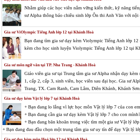
Nhằm giúp các học viên nắm vững kiến thức, kỹ năng tiếng 
sư Alpha thông báo chiêu sinh lớp Ôn thi Anh Văn với nội
Gia sư ViOlympic Tiếng Anh lớp 12 tại Khánh Hoà
Bạn đang tìm gia sư dạy kèm Violympic Tiếng Anh lớp 12
kèm cho học sinh luyện Violympic Tiếng Anh lớp 12 tại 
Gia sư môn ngữ văn tại TP. Nha Trang - Khánh Hoà
Giáo viên gia sư tại Trung tâm gia sư Alpha nhận dạy kèm
1, cấp 2, cấp 3, sinh viên, học viên sau đại học. Gia sư Al
Trang, TX. Cam Ranh, Cam Lâm, Diên Khánh, Khánh Sơn,
Gia sư dạy kèm Vật lý lớp 7 tại Khánh Hoà
+ Bạn đang lo lắng vì lực học môn Vật lý lớp 7 của con e
+ Bạn đang cần gia sư dạy kèm Vật lý lớp 7 cho con mình
+ Bạn đang băn khoăn trong việc tìm một gia sư Vật lý lớp 
+ Bạn đang đau đầu chọn một trung tâm gia sư uy tín để dạy Vật lý l
Gia sư dạy kèm môn Hoá lớp 12 tại Khánh Hoà