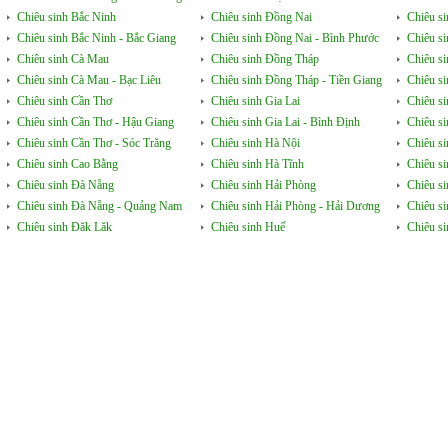
Chiêu sinh Bắc Ninh
Chiêu sinh Đồng Nai
Chiêu s
Chiêu sinh Bắc Ninh - Bắc Giang
Chiêu sinh Đồng Nai - Bình Phước
Chiêu s
Chiêu sinh Cà Mau
Chiêu sinh Đồng Tháp
Chiêu si
Chiêu sinh Cà Mau - Bạc Liêu
Chiêu sinh Đồng Tháp - Tiền Giang
Chiêu s
Chiêu sinh Cần Thơ
Chiêu sinh Gia Lai
Chiêu s
Chiêu sinh Cần Thơ - Hậu Giang
Chiêu sinh Gia Lai - Bình Định
Chiêu s
Chiêu sinh Cần Thơ - Sóc Trăng
Chiêu sinh Hà Nội
Chiêu s
Chiêu sinh Cao Bằng
Chiêu sinh Hà Tĩnh
Chiêu si
Chiêu sinh Đà Nẵng
Chiêu sinh Hải Phòng
Chiêu si
Chiêu sinh Đà Nẵng - Quảng Nam
Chiêu sinh Hải Phòng - Hải Dương
Chiêu s
Chiêu sinh Đăk Lăk
Chiêu sinh Huế
Chiêu s