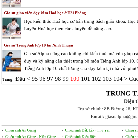
Gia sư giáo viên dạy kèm Hoá học ở Hải Phòng
Học kiến thức Hoá học cơ bản trong Sách giáo khoa. Học 
Luyện Hoá học theo các chuyện đề nâng cao.
Gia sư Tiếng Anh lớp 10 tại Ninh Thuận
Gia sư Alpha nâng cao không chỉ kiến thức mà còn giúp cá
duy và kỹ năng cần thiết trong bộ môn Tiếng Anh lớp 10. 
Tiếng Anh lớp 10 chất lượng cao dạy kèm tại nhà với phươ
Đầu
<
95
96
97
98
99
100
101
102
103
104
>
Cuố
Trang:
TRUNG T
Điện 
Trụ sở chính: 8B Đường 26, K
Email:
giasualpha@gma
Chiêu sinh An Giang
Chiêu sinh Đắk Lắk - Phú Yên
Chiêu s
Chiêu sinh An Giang - Kiên Giang
Chiêu sinh Điện Biên
Chiêu s