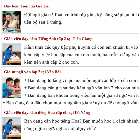
Dạy kèm Toán tại Gia Lai
Đội ngũ gia sư Toán có trình độ giỏi, kỹ năng sư phạm tố
tiến bộ sau 1 tháng.
Giáo viên dạy kèm Tiếng Anh cấp 2 tại Tiền Giang
Kính thưa các quý bậc phụ huynh có con em chuẩn bị vào c
kèm cặp việc học tập của con em mình, bạn rất lo lắng và m
kèm tiến anh cấp 2 cho con.
Gia sư ngữ văn lớp 7 tại Yên Bái
+ Bạn đang lo lắng vì lực học môn ngữ văn lớp 7 của con
+ Bạn đang cần gia sư dạy kèm ngữ văn lớp 7 cho con mì
+ Bạn đang băn khoăn trong việc tìm một gia sư ngữ văn lớ
+ Bạn đang đau đầu chọn một trung tâm gia sư uy tín để dạy ngữ văn
Giáo viên dạy kèm tiếng Hoa cấp tốc tại Đà Nẵng
Bạn đang cần học tiếng Hoa? Bạn muốn học 1 cách nhanh 
năng ngôn ngữ: nghe, nói, đọc, viết?