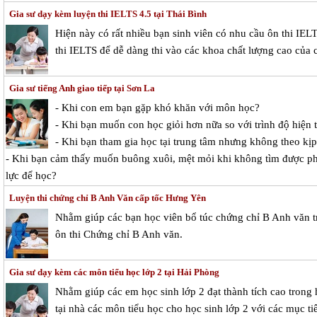
Gia sư dạy kèm luyện thi IELTS 4.5 tại Thái Bình
Hiện này có rất nhiều bạn sinh viên có nhu cầu ôn thi IEL
thi IELTS để dễ dàng thi vào các khoa chất lượng cao của c
Gia sư tiếng Anh giao tiếp tại Sơn La
- Khi con em bạn gặp khó khăn với môn học?
- Khi bạn muốn con học giỏi hơn nữa so với trình độ hiện t
- Khi bạn tham gia học tại trung tâm nhưng không theo kị
- Khi bạn cảm thấy muốn buông xuôi, mệt mỏi khi không tìm được p
lực để học?
Luyện thi chứng chỉ B Anh Văn cấp tốc Hưng Yên
Nhằm giúp các bạn học viên bổ túc chứng chỉ B Anh văn tr
ôn thi Chứng chỉ B Anh văn.
Gia sư dạy kèm các môn tiểu học lớp 2 tại Hải Phòng
Nhằm giúp các em học sinh lớp 2 đạt thành tích cao trong
tại nhà các môn tiểu học cho học sinh lớp 2 với các mục ti