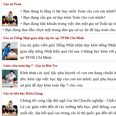
Gia sư Toán
+ Bạn đang lo lắng vì lực học môn Toán của con em mình
+ Bạn đang cần gia sư dạy kèm Toán cho con mình?
+ Bạn đang băn khoăn trong việc tìm một gia sư Toán tại n
+ Bạn đang đau đầu chọn một trung tâm gia sư uy tín để dạy toán cho
Gia sư Tiếng Nhật giao tiếp cấp tốc tại TP Hồ Chí Minh
Gia sư, giáo viên giỏi Tiếng Nhật nhận dạy kèm tiếng Nhậ
giao tiếp tiếng Nhật hiệu quả chỉ sau 3 tháng học kèm với 
tại TP Hồ Chí Minh.
Giáo viên toán lớp 7 - Gia sư Bến Tre
Kính thưa các quý bậc phụ huynh có con em đang chuẩn bị 
dõi, kèm cặp việc học tập của con em mình, quý phụ huynh 
sư giỏi để dạy kèm toán lớp 7 cho con.
Gia sư tiểu học Kiên Giang
Chúng tôi cung cấp đội ngũ Gia Sư Chuyên nghiệp - Chất 
Là các giáo viên đến từ các trường tiểu học, phổ thông, cao
xuất sắc, đạt kết quả cao trong các kì thi quốc gia đến từ c