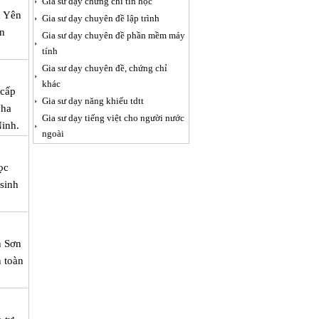
Gia sư dạy chứng chỉ tin học
n Yên
Gia sư dạy chuyên đề lập trình
àn
Gia sư dạy chuyên đề phần mềm máy
tính
Gia sư dạy chuyên đề, chứng chỉ
khác
 cấp
Gia sư dạy năng khiếu tdtt
Nha
Gia sư dạy tiếng việt cho người nước
inh.
ngoài
ọc
 sinh
n Sơn
n toàn