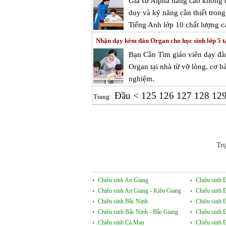
Gia sư Alpha nâng cao không c
duy và kỹ năng cần thiết tron
Tiếng Anh lớp 10 chất lượng c
Nhận dạy kèm đàn Organ cho học sinh lớp 5 t
Bạn Cần Tìm giáo viên dạy đà
Organ tại nhà từ vỡ lòng, cơ b
nghiệm.
Đầu
<
125
126
127
128
12
Trang:
Tr
Chiêu sinh An Giang
Chiêu sinh 
Chiêu sinh An Giang - Kiên Giang
Chiêu sinh 
Chiêu sinh Bắc Ninh
Chiêu sinh 
Chiêu sinh Bắc Ninh - Bắc Giang
Chiêu sinh 
Chiêu sinh Cà Mau
Chiêu sinh 