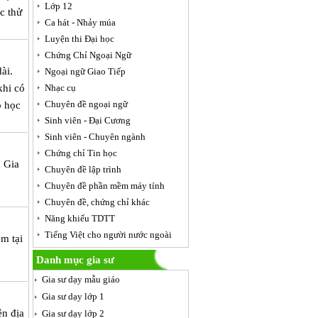
Lớp 12
c thử
Ca hát - Nhảy múa
Luyện thi Đại học
Chứng Chỉ Ngoại Ngữ
ài.
Ngoại ngữ Giao Tiếp
khi có
Nhạc cụ
Chuyên đề ngoại ngữ
p học
Sinh viên - Đại Cương
Sinh viên - Chuyên ngành
Chứng chỉ Tin học
, Gia
Chuyên đề lập trình
Chuyên đề phần mềm máy tính
Chuyên đề, chứng chỉ khác
Năng khiếu TDTT
Tiếng Việt cho người nước ngoài
m tại
Danh mục gia sư
Gia sư dạy mẫu giáo
Gia sư dạy lớp 1
ên địa
Gia sư dạy lớp 2