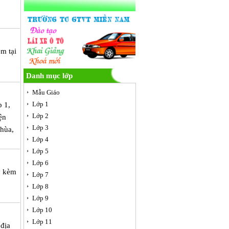
m tại
Danh mục lớp
Mẫu Giáo
Lớp 1
p 1,
Lớp 2
ện
Lớp 3
hùa,
Lớp 4
Lớp 5
Lớp 6
y kèm
Lớp 7
Lớp 8
Lớp 9
Lớp 10
Lớp 11
 địa