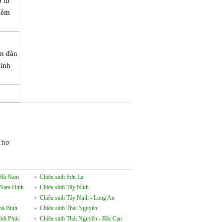
 tư
 kèm
èm đàn
kinh
Thơ
- Hà Nam
Chiêu sinh Sơn La
- Nam Định
Chiêu sinh Tây Ninh
Chiêu sinh Tây Ninh - Long An
oà Bình
Chiêu sinh Thái Nguyên
ĩnh Phúc
Chiêu sinh Thái Nguyên - Bắc Cạn