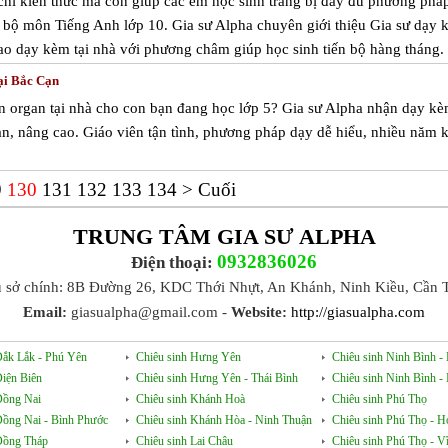
hỉ kiến thức mà còn giúp các em học sinh trang bị đầy đủ phương pháp
g bộ môn Tiếng Anh lớp 10. Gia sư Alpha chuyên giới thiệu Gia sư dạy
ao dạy kèm tại nhà với phương châm giúp học sinh tiến bộ hàng tháng.
ại Bắc Cạn
n organ tại nhà cho con bạn đang học lớp 5? Gia sư Alpha nhận dạy k
ản, nâng cao. Giáo viên tận tình, phương pháp dạy dễ hiểu, nhiều năm 
9
130
131
132
133
134
>
Cuối
TRUNG TÂM GIA SƯ ALPHA
0932836026
Điện thoại:
ụ sở chính: 8B Đường 26, KDC Thới Nhựt, An Khánh, Ninh Kiều, Cần 
Email:
giasualpha@gmail.com -
Website:
http://giasualpha.com
Đắk Lắk - Phú Yên
Chiêu sinh Hưng Yên
Chiêu sinh Ninh Bình 
Điện Biên
Chiêu sinh Hưng Yên - Thái Bình
Chiêu sinh Ninh Bình 
Đồng Nai
Chiêu sinh Khánh Hoà
Chiêu sinh Phú Thọ
Đồng Nai - Bình Phước
Chiêu sinh Khánh Hòa - Ninh Thuận
Chiêu sinh Phú Thọ - H
Đồng Tháp
Chiêu sinh Lai Châu
Chiêu sinh Phú Thọ - V