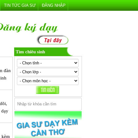
TIN TỨC GIA SƯ
ĐĂNG NHẬP
Tìm chiêu sinh
èm đàn
kinh
dõi,
ể dạy
y kèm