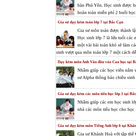
bàn Phú Yên. Học sinh được họ
hoàn toàn miễn phí 2 buổi học 
Gia sư dạy kèm toán lớp 7 tại Bắc Cạn
Gia sư môn toán được thành lậ
Học sinh lớp 7 là lứa tuổi các
một vài bài toán khó sẽ làm c
sinh vượt qua môn toán lớp 7 một cách dễ
Dạy kèm môn Anh Văn đầu vào Cao học tại B
Nhằm giúp các học viên nắm vữ
sư Alpha thông báo chiêu sinh
Gia sư dạy kèm các môn tiểu học lớp 1 tại Bắ
Nhằm giúp các em học sinh lớp
nhà các môn tiểu học cho học s
Gia sư dạy kèm môn Tiếng Anh lớp 6 tại Khá
Gia sư Khánh Hoà với tập thể 