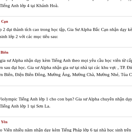
Tiếng Anh lớp 4 tại Khánh Hoà.
c Cạn
 2 đạt thành tích cao trong học tập, Gia Sư Alpha Bắc Cạn nhận dạy kè
inh lớp 2 với các mục tiêu sau:
 Biên
m gia sư Alpha nhận dạy kèm Tiếng Anh theo mọi yêu cầu học viên từ cấ
ên sau đại học. Gia sư Alpha nhận gia sư tại nhà tại các khu vực , TP. Đi
ện Biên, Điện Biên Đông, Mường Ảng, Mường Chà, Mường Nhé, Tủa C
Violympic Tiếng Anh lớp 1 cho con bạn? Gia sư Alpha chuyên nhận dạ
Tiếng Anh lớp 1 tại Sơn La.
ú Yên
áo Viên nhiều năm nhận dạy kèm Tiếng Pháp lớp 6 tại nhà học sinh trên