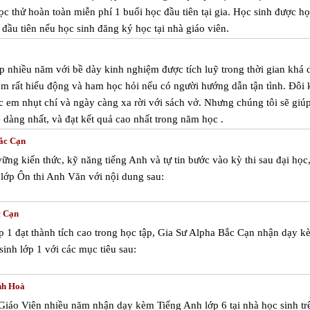
c thử hoàn toàn miễn phí 1 buổi học đầu tiên tại gia. Học sinh được họ
đầu tiên nếu học sinh đăng ký học tại nhà giáo viên.
p nhiều năm với bề dày kinh nghiệm được tích luỹ trong thời gian khá d
 em rất hiếu động và ham học hỏi nếu có người hướng dẫn tận tình. Đôi 
ác em nhụt chí và ngày càng xa rời với sách vở. Nhưng chúng tôi sẽ giú
 dàng nhất, và đạt kết quả cao nhất trong năm học .
ắc Cạn
ng kiến thức, kỹ năng tiếng Anh và tự tin bước vào kỳ thi sau đại học
 lớp Ôn thi Anh Văn với nội dung sau:
c Cạn
 1 đạt thành tích cao trong học tập, Gia Sư Alpha Bắc Cạn nhận dạy kè
inh lớp 1 với các mục tiêu sau:
nh Hoà
Giáo Viên nhiều năm nhận dạy kèm Tiếng Anh lớp 6 tại nhà học sinh tr