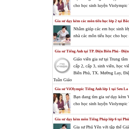
cho học sinh luyện Violympic 
Gia sư dạy kèm các môn tiểu học lớp 2 tại Bắ
Nhằm giúp các em học sinh lớp
nhà các môn tiểu học cho học s
Gia sư Tiếng Anh tại TP. Điện Biên Phủ - Điện
Giáo viên gia sư tại Trung tâ
cấp 2, cấp 3, sinh viên, học vi
Biên Phủ, TX. Mường Lay, Đi
Tuần Giáo
Gia sư ViOlympic Tiếng Anh lớp 1 tại Sơn La
Bạn đang tìm gia sư dạy kèm 
cho học sinh luyện Violympic 
Gia sư dạy kèm môn Tiếng Pháp lớp 6 tại Ph
Gia sư Phú Yên với tập thể Gi