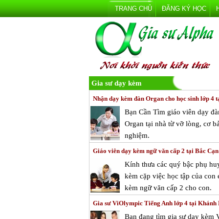
TRANG CHỦ
ĐĂNG KÝ HỌC
Gia sư dạy kèm
Nhận dạy kèm đàn Organ cho học sinh lớp 4 t
Bạn Cần Tìm giáo viên dạy đà
Organ tại nhà từ vỡ lòng, cơ b
nghiệm.
Giáo viên dạy kèm ngữ văn cấp 2 tại Bắc Cạn
Kính thưa các quý bậc phụ huy
kèm cặp việc học tập của con e
kèm ngữ văn cấp 2 cho con.
Gia sư ViOlympic Tiếng Anh lớp 4 tại Khánh
Bạn đang tìm gia sư dạy kèm 