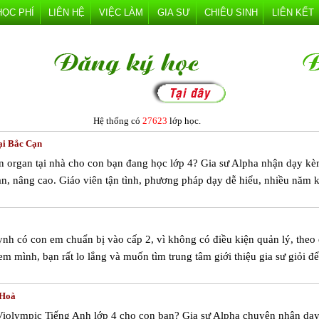
HỌC PHÍ
LIÊN HỆ
VIỆC LÀM
GIA SƯ
CHIÊU SINH
LIÊN KẾT
Hệ thống có
27623
lớp học.
ại Bắc Cạn
n organ tại nhà cho con bạn đang học lớp 4? Gia sư Alpha nhận dạy k
ản, nâng cao. Giáo viên tận tình, phương pháp dạy dễ hiểu, nhiều năm 
nh có con em chuẩn bị vào cấp 2, vì không có điều kiện quản lý, theo 
m mình, bạn rất lo lắng và muốn tìm trung tâm giới thiệu gia sư giỏi đ
 Hoà
Violympic Tiếng Anh lớp 4 cho con bạn? Gia sư Alpha chuyên nhận dạ