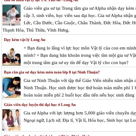
Giáo viên gia sư tại Trung tâm gia sư Alpha nhận dạy kèm 
cấp 3, sinh viên, học viên sau đại học. Gia sư Alpha nhận 
Lức, Cần Đước, Cần Giuộc, Châu Thành, Đức Hòa, Đức H
Thạnh Hóa, Thủ Thừa, Vĩnh Hưng.
Dạy kèm vật lý Long An
+ Bạn đang lo lắng vì lực học môn Vật lý của con em mìn
mình? + Bạn đang băn khoăn trong việc tìm một gia sư Vật
một trung tâm gia sư uy tín để dạy Vật lý cho con bạn?
Bạn cần gia sư dạy kèm môn toán lớp 8 tại Ninh Thuận?
Gia sư Ninh Thuận với tập thể Giáo Viên nhiều năm nhận dạ
Ninh Thuận. Học sinh được học thử hoàn toàn miễn phí 1 bu
hoàn toàn miễn phí 2 buổi học đầu tiên nếu học sinh đăng 
Giáo viên dạy luyện thi đại học ở Long An
Gia sư Alpha với lực lượng hơn 5,000 giáo viên chuyên dạ
Ngoại ngữ, Lịch sử, Địa lí, Vật lí, Hóa học, Sinh học tại L