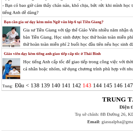
- Bạn có bao giờ cảm thấy chán nản, khó chịu, bức rức khi mình học 
tiếng Anh dễ dàng?
Bạn cần gia sư dạy kèm môn Ngữ văn lớp 6 tại Tiền Giang?
Gia sư Tiền Giang với tập thể Giáo Viên nhiều năm nhận dạ
bàn Tiền Giang. Học sinh được học thử hoàn toàn miễn phí 
thử hoàn toàn miễn phí 2 buổi học đầu tiên nếu học sinh đă
Giáo viên dạy kèm tiếng anh giao tiếp cấp tốc ở Thái Bình
Học tiếng Anh cấp tốc để giao tiếp trong công việc với thờ
cá nhân hoặc nhóm, sử dụng chương trình phù hợp với nhu 
Đầu
<
138
139
140
141
142
143
144
145
146
14
Trang:
TRUNG T
Điện 
Trụ sở chính: 8B Đường 26, K
Email:
giasualpha@gma