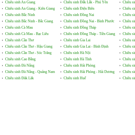
Chiêu sinh An Giang
Chiêu sinh Đắk Lắk - Phú Yên
Chiêu s
Chiêu sinh An Giang - Kiên Giang
Chiêu sinh Điện Biên
Chiêu s
Chiêu sinh Bắc Ninh
Chiêu sinh Đồng Nai
Chiêu s
Chiêu sinh Bắc Ninh - Bắc Giang
Chiêu sinh Đồng Nai - Bình Phước
Chiêu s
Chiêu sinh Cà Mau
Chiêu sinh Đồng Tháp
Chiêu si
Chiêu sinh Cà Mau - Bạc Liêu
Chiêu sinh Đồng Tháp - Tiền Giang
Chiêu s
Chiêu sinh Cần Thơ
Chiêu sinh Gia Lai
Chiêu s
Chiêu sinh Cần Thơ - Hậu Giang
Chiêu sinh Gia Lai - Bình Định
Chiêu s
Chiêu sinh Cần Thơ - Sóc Trăng
Chiêu sinh Hà Nội
Chiêu s
Chiêu sinh Cao Bằng
Chiêu sinh Hà Tĩnh
Chiêu si
Chiêu sinh Đà Nẵng
Chiêu sinh Hải Phòng
Chiêu si
Chiêu sinh Đà Nẵng - Quảng Nam
Chiêu sinh Hải Phòng - Hải Dương
Chiêu s
Chiêu sinh Đăk Lăk
Chiêu sinh Huế
Chiêu s