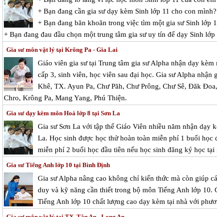
+ Bạn đang cần gia sư dạy kèm Sinh lớp 11 cho con mình?
+ Bạn đang băn khoăn trong việc tìm một gia sư Sinh lớp 1
+ Bạn đang đau đầu chọn một trung tâm gia sư uy tín để dạy Sinh lớp
Gia sư môn vật lý tại Krông Pa - Gia Lai
Giáo viên gia sư tại Trung tâm gia sư Alpha nhận dạy kèm 
cấp 3, sinh viên, học viên sau đại học. Gia sư Alpha nhận g
Khê, TX. Ayun Pa, Chư Păh, Chư Prông, Chư Sê, Đăk Đoa,
Chro, Krông Pa, Mang Yang, Phú Thiện.
Gia sư dạy kèm môn Hoá lớp 8 tại Sơn La
Gia sư Sơn La với tập thể Giáo Viên nhiều năm nhận dạy k
La. Học sinh được học thử hoàn toàn miễn phí 1 buổi học đ
miễn phí 2 buổi học đầu tiên nếu học sinh đăng ký học tại 
Gia sư Tiếng Anh lớp 10 tại Bình Định
Gia sư Alpha nâng cao không chỉ kiến thức mà còn giúp cá
duy và kỹ năng cần thiết trong bộ môn Tiếng Anh lớp 10. 
Tiếng Anh lớp 10 chất lượng cao dạy kèm tại nhà với phươ
Gia sư môn vật lý tại TX. Tân An - Long An