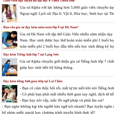
Giáo viên dạy luyện thi đại học ở Thừa Thiên Huế
Gia sư Alpha với lực lượng hơn 5,000 giáo viên chuyên dạ
Ngoại ngữ, Lịch sử, Địa lí, Vật lí, Hóa học, Sinh học tại T
Bạn cần gia sư dạy kèm môn toán lớp 9 tại Hà Nam?
Gia sư Hà Nam với tập thể Giáo Viên nhiều năm nhận dạy k
Nam. Học sinh được học thử hoàn toàn miễn phí 1 buổi học
toàn miễn phí 2 buổi học đầu tiên nếu học sinh đăng ký học
Dạy kèm Tiếng Anh lớp 7 tại Lạng Sơn
Gia sư Alpha chuyên giới thiệu gia sư Tiếng Anh lớp 7 ch
giúp học sinh tiến bộ hàng tháng.
Dạy kèm tiếng Anh giao tiếp tại Lai Châu
- Bạn có cảm thấy bối rối, mất tự tin mỗi khi nói Tiếng An
- Có phải bạn phải mất nhiều thời gian suy nghĩ, dịch từ ti
- Bạn hay nói vấp, mắc lỗi ngữ pháp và phát âm sai?
- Bạn nghe không kịp khi người bản ngữ nói nhanh? Bạn luyện nghe 
bộ phim nước ngoài hay chương trình truyền hình thực tế?