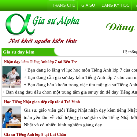
TRANG CHỦ
GIA SƯ
ĐĂNG KÝ HỌC
Gia sư dạy kèm
Hệ thốn
Nhận dạy kèm Tiếng Anh lớp 7 tại Bến Tre
+ Bạn đang lo lắng vì lực học môn Tiếng Anh lớp 7 của c
+ Bạn đang cần gia sư dạy kèm Tiếng Anh lớp 7 cho con 
+ Bạn đang băn khoăn trong việc tìm một gia sư Tiếng Anh 
+ Bạn đang đau đầu chọn một trung tâm gia sư uy tín để dạy Tiếng A
Học Tiếng Nhật giao tiếp cấp tốc ở Trà Vinh
Gia sư, giáo viên giỏi Tiếng Nhật nhận dạy kèm tiếng Nhậ
toàn yên tâm về chất lượng gia sư giáo viên Tiếng Nhật bởi
Nhật và có nhiều kinh nghiệm giảng dạy.
Gia sư Tiếng Anh lớp 8 tại Lai Châu