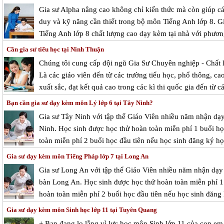
Gia sư Alpha nâng cao không chỉ kiến thức mà còn giúp cá
duy và kỹ năng cần thiết trong bộ môn Tiếng Anh lớp 8. G
Tiếng Anh lớp 8 chất lượng cao dạy kèm tại nhà với phươn
Cần gia sư tiểu học tại Ninh Thuận
Chúng tôi cung cấp đội ngũ Gia Sư Chuyên nghiệp - Chất 
Là các giáo viên đến từ các trường tiểu học, phổ thông, cao
xuất sắc, đạt kết quả cao trong các kì thi quốc gia đến từ c
Bạn cần gia sư dạy kèm môn Lý lớp 6 tại Tây Ninh?
Gia sư Tây Ninh với tập thể Giáo Viên nhiều năm nhận dạy
Ninh. Học sinh được học thử hoàn toàn miễn phí 1 buổi học
toàn miễn phí 2 buổi học đầu tiên nếu học sinh đăng ký học
Gia sư dạy kèm môn Tiếng Pháp lớp 7 tại Long An
Gia sư Long An với tập thể Giáo Viên nhiều năm nhận dạy 
bàn Long An. Học sinh được học thử hoàn toàn miễn phí 1 b
hoàn toàn miễn phí 2 buổi học đầu tiên nếu học sinh đăng 
Gia sư dạy kèm môn Sinh học lớp 11 tại Tuyên Quang
+ Bạn đang lo lắng vì lực học môn Sinh lớp 11 của con e