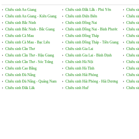
Chiêu sinh An Giang
Chiêu sinh Đắk Lắk - Phú Yên
Chiêu s
Chiêu sinh An Giang - Kiên Giang
Chiêu sinh Điện Biên
Chiêu s
Chiêu sinh Bắc Ninh
Chiêu sinh Đồng Nai
Chiêu s
Chiêu sinh Bắc Ninh - Bắc Giang
Chiêu sinh Đồng Nai - Bình Phước
Chiêu s
Chiêu sinh Cà Mau
Chiêu sinh Đồng Tháp
Chiêu si
Chiêu sinh Cà Mau - Bạc Liêu
Chiêu sinh Đồng Tháp - Tiền Giang
Chiêu s
Chiêu sinh Cần Thơ
Chiêu sinh Gia Lai
Chiêu s
Chiêu sinh Cần Thơ - Hậu Giang
Chiêu sinh Gia Lai - Bình Định
Chiêu s
Chiêu sinh Cần Thơ - Sóc Trăng
Chiêu sinh Hà Nội
Chiêu s
Chiêu sinh Cao Bằng
Chiêu sinh Hà Tĩnh
Chiêu si
Chiêu sinh Đà Nẵng
Chiêu sinh Hải Phòng
Chiêu si
Chiêu sinh Đà Nẵng - Quảng Nam
Chiêu sinh Hải Phòng - Hải Dương
Chiêu s
Chiêu sinh Đăk Lăk
Chiêu sinh Huế
Chiêu s