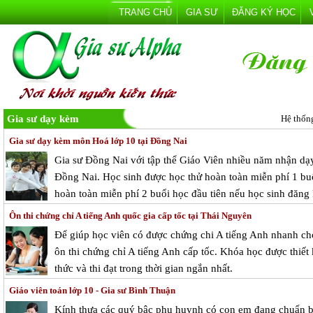
TRANG CHỦ
GIA SƯ
ĐĂNG KÝ HỌC
Gia sư dạy kèm
Hệ thốn
Gia sư dạy kèm môn Hoá lớp 10 tại Đồng Nai
Gia sư Đồng Nai với tập thể Giáo Viên nhiều năm nhận dạy
Đồng Nai. Học sinh được học thử hoàn toàn miễn phí 1 buổi
hoàn toàn miễn phí 2 buổi học đầu tiên nếu học sinh đăng 
Ôn thi chứng chỉ A tiếng Anh quốc gia cấp tốc tại Thái Nguyên
Để giúp học viên có được chứng chi A tiếng Anh nhanh chó
ôn thi chứng chỉ A tiếng Anh cấp tốc. Khóa học được thiế
thức và thi đạt trong thời gian ngắn nhất.
Giáo viên toán lớp 10 - Gia sư Bình Thuận
Kính thưa các quý bậc phụ huynh có con em đang chuẩn bị 