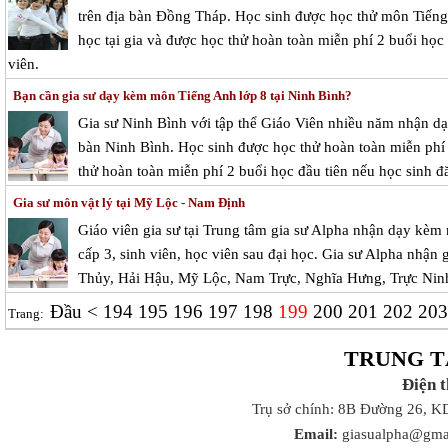
trên địa bàn Đồng Tháp. Học sinh được học thử môn Tiếng
học tại gia và được học thử hoàn toàn miễn phí 2 buổi học 
viên.
Bạn cần gia sư dạy kèm môn Tiếng Anh lớp 8 tại Ninh Bình?
Gia sư Ninh Bình với tập thể Giáo Viên nhiều năm nhận dạy
bàn Ninh Bình. Học sinh được học thử hoàn toàn miễn phí 1
thử hoàn toàn miễn phí 2 buổi học đầu tiên nếu học sinh đă
Gia sư môn vật lý tại Mỹ Lộc - Nam Định
Giáo viên gia sư tại Trung tâm gia sư Alpha nhận dạy kèm 
cấp 3, sinh viên, học viên sau đại học. Gia sư Alpha nhận 
Thủy, Hải Hậu, Mỹ Lộc, Nam Trực, Nghĩa Hưng, Trực Nin
Đầu
<
194
195
196
197
198
199
200
201
202
20
Trang:
TRUNG T
Điện 
Trụ sở chính: 8B Đường 26, K
Email:
giasualpha@gma