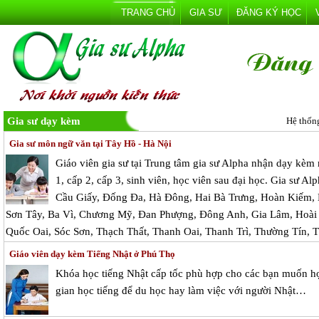
TRANG CHỦ
GIA SƯ
ĐĂNG KÝ HỌC
Gia sư dạy kèm
Hệ thốn
Gia sư môn ngữ văn tại Tây Hồ - Hà Nội
Giáo viên gia sư tại Trung tâm gia sư Alpha nhận dạy kèm
1, cấp 2, cấp 3, sinh viên, học viên sau đại học. Gia sư Al
Cầu Giấy, Đống Đa, Hà Đông, Hai Bà Trưng, Hoàn Kiếm,
Sơn Tây, Ba Vì, Chương Mỹ, Đan Phượng, Đông Anh, Gia Lâm, Hoài
Quốc Oai, Sóc Sơn, Thạch Thất, Thanh Oai, Thanh Trì, Thường Tín, 
Giáo viên dạy kèm Tiếng Nhật ở Phú Thọ
Khóa học tiếng Nhật cấp tốc phù hợp cho các bạn muốn họ
gian học tiếng để du học hay làm việc với người Nhật…