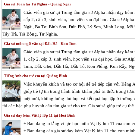
Gia sư Toán tại Tư Nghĩa - Quãng Ngãi
Giáo viên gia sư tại Trung tâm gia sư Alpha nhận dạy kèm 
cấp 2, cấp 3, sinh viên, học viên sau đại học. Gia sư Alpha
Ngãi, Ba Tơ, Bình Sơn, Đức Phổ, Lý Sơn, Minh Long, Mộ 
Tây Trà, Trà Bồng, Tư Nghĩa.
Gia sư môn ngữ văn tại Đắk Hà - Kon Tum
Giáo viên gia sư tại Trung tâm gia sư Alpha nhận dạy kèm
1, cấp 2, cấp 3, sinh viên, học viên sau đại học. Gia sư Al
Tum, Đắk Glei, Đắk Hà, Đắk Tô, Kon Plông, Kon Rẫy, Ng
Tiếng Anh cho trẻ em tại Quảng Bình
Việc khuyến khích và tạo cơ hội để trẻ tiếp cận với Tiếng 
giúp trẻ tự tin trong hành trình khám phá tri thức trong tư
mệt mỏi, không hứng thú học và kết quả học tập ở trường ch
thì các bậc phụ huynh cần tìm gia sư cho trẻ. Gia sư sẽ giúp trẻ cụ thể
Gia sư dạy kèm Vật lý lớp 11 tại Hoà Bình
+ Bạn đang lo lắng vì lực học môn Vật lý lớp 11 của con 
+ Bạn đang cần gia sư dạy kèm Vật lý lớp 11 cho con mìn