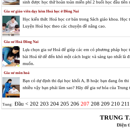
sinh được học thử hoàn toàn miễn phí 2 buổi học đầu tiên 
Gia sư giáo viên dạy kèm Hoá học ở Đồng Nai
Học kiến thức Hoá học cơ bản trong Sách giáo khoa. Học 
Luyện Hoá học theo các chuyện đề nâng cao.
Gia sư Hoá Đồng Nai
Lựa chọn gia sư Hoá để giúp các em có phương pháp học 
bài Hoá từ dễ đến khó một cách logic và sáng tạo nhất là
muốn.
Gia sư môn hoá
Bạn có dự định thi đại học khối A, B hoặc bạn đang ôn th
nhiều vậy bạn phải làm sao? Hãy để gia sư hóa của Trung 
Đầu
<
202
203
204
205
206
207
208
209
210
21
Trang:
TRUNG T
Điện 