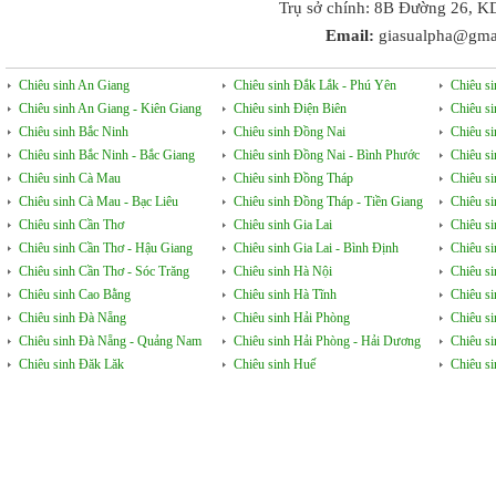
Trụ sở chính: 8B Đường 26, K
Email:
giasualpha@gma
Chiêu sinh An Giang
Chiêu sinh Đắk Lắk - Phú Yên
Chiêu s
Chiêu sinh An Giang - Kiên Giang
Chiêu sinh Điện Biên
Chiêu s
Chiêu sinh Bắc Ninh
Chiêu sinh Đồng Nai
Chiêu s
Chiêu sinh Bắc Ninh - Bắc Giang
Chiêu sinh Đồng Nai - Bình Phước
Chiêu s
Chiêu sinh Cà Mau
Chiêu sinh Đồng Tháp
Chiêu si
Chiêu sinh Cà Mau - Bạc Liêu
Chiêu sinh Đồng Tháp - Tiền Giang
Chiêu s
Chiêu sinh Cần Thơ
Chiêu sinh Gia Lai
Chiêu s
Chiêu sinh Cần Thơ - Hậu Giang
Chiêu sinh Gia Lai - Bình Định
Chiêu s
Chiêu sinh Cần Thơ - Sóc Trăng
Chiêu sinh Hà Nội
Chiêu s
Chiêu sinh Cao Bằng
Chiêu sinh Hà Tĩnh
Chiêu si
Chiêu sinh Đà Nẵng
Chiêu sinh Hải Phòng
Chiêu si
Chiêu sinh Đà Nẵng - Quảng Nam
Chiêu sinh Hải Phòng - Hải Dương
Chiêu s
Chiêu sinh Đăk Lăk
Chiêu sinh Huế
Chiêu s