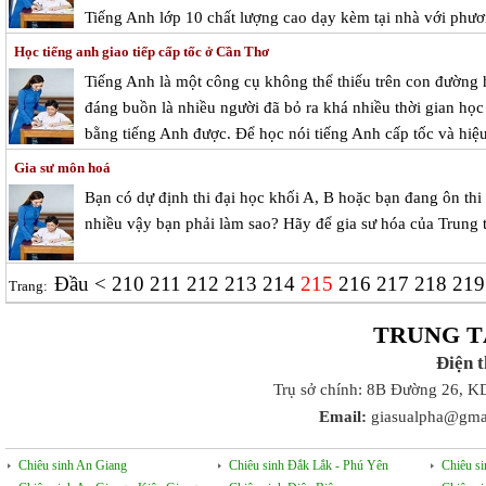
Tiếng Anh lớp 10 chất lượng cao dạy kèm tại nhà với phươ
Học tiếng anh giao tiếp cấp tốc ở Cần Thơ
Tiếng Anh là một công cụ không thể thiếu trên con đường h
đáng buồn là nhiều người đã bỏ ra khá nhiều thời gian học
bằng tiếng Anh được. Để học nói tiếng Anh cấp tốc và hiệu
Gia sư môn hoá
Bạn có dự định thi đại học khối A, B hoặc bạn đang ôn th
nhiều vậy bạn phải làm sao? Hãy để gia sư hóa của Trung 
Đầu
<
210
211
212
213
214
215
216
217
218
21
Trang:
TRUNG T
Điện 
Trụ sở chính: 8B Đường 26, K
Email:
giasualpha@gma
Chiêu sinh An Giang
Chiêu sinh Đắk Lắk - Phú Yên
Chiêu s