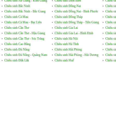
Chiêu sinh An Giang - Kiên Giang
Chiêu sinh Điện Biên
Chiêu s
Chiêu sinh Bắc Ninh
Chiêu sinh Đồng Nai
Chiêu s
Chiêu sinh Bắc Ninh - Bắc Giang
Chiêu sinh Đồng Nai - Bình Phước
Chiêu s
Chiêu sinh Cà Mau
Chiêu sinh Đồng Tháp
Chiêu si
Chiêu sinh Cà Mau - Bạc Liêu
Chiêu sinh Đồng Tháp - Tiền Giang
Chiêu s
Chiêu sinh Cần Thơ
Chiêu sinh Gia Lai
Chiêu s
Chiêu sinh Cần Thơ - Hậu Giang
Chiêu sinh Gia Lai - Bình Định
Chiêu s
Chiêu sinh Cần Thơ - Sóc Trăng
Chiêu sinh Hà Nội
Chiêu s
Chiêu sinh Cao Bằng
Chiêu sinh Hà Tĩnh
Chiêu si
Chiêu sinh Đà Nẵng
Chiêu sinh Hải Phòng
Chiêu si
Chiêu sinh Đà Nẵng - Quảng Nam
Chiêu sinh Hải Phòng - Hải Dương
Chiêu s
Chiêu sinh Đăk Lăk
Chiêu sinh Huế
Chiêu s