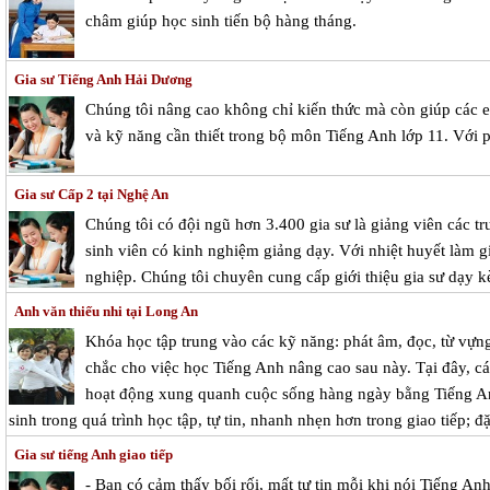
châm giúp học sinh tiến bộ hàng tháng.
Gia sư Tiếng Anh Hải Dương
Chúng tôi nâng cao không chỉ kiến thức mà còn giúp các 
và kỹ năng cần thiết trong bộ môn Tiếng Anh lớp 11. Với
Gia sư Cấp 2 tại Nghệ An
Chúng tôi có đội ngũ hơn 3.400 gia sư là giảng viên các tr
sinh viên có kinh nghiệm giảng dạy. Với nhiệt huyết làm g
nghiệp. Chúng tôi chuyên cung cấp giới thiệu gia sư dạy k
Anh văn thiếu nhi tại Long An
Khóa học tập trung vào các kỹ năng: phát âm, đọc, từ vựn
chắc cho việc học Tiếng Anh nâng cao sau này. Tại đây, c
hoạt động xung quanh cuộc sống hàng ngày bằng Tiếng An
sinh trong quá trình học tập, tự tin, nhanh nhẹn hơn trong giao tiếp; đ
Gia sư tiếng Anh giao tiếp
- Bạn có cảm thấy bối rối, mất tự tin mỗi khi nói Tiếng An