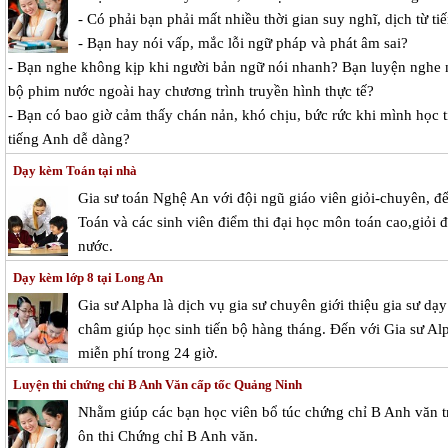
- Có phải bạn phải mất nhiều thời gian suy nghĩ, dịch từ ti
- Bạn hay nói vấp, mắc lỗi ngữ pháp và phát âm sai?
- Bạn nghe không kịp khi người bản ngữ nói nhanh? Bạn luyện nghe 
bộ phim nước ngoài hay chương trình truyền hình thực tế?
- Bạn có bao giờ cảm thấy chán nản, khó chịu, bức rức khi mình học 
tiếng Anh dễ dàng?
Dạy kèm Toán tại nhà
Gia sư toán Nghệ An với đội ngũ giáo viên giỏi-chuyên, 
Toán và các sinh viên điểm thi đại học môn toán cao,giỏi 
nước.
Dạy kèm lớp 8 tại Long An
Gia sư Alpha là dịch vụ gia sư chuyên giới thiệu gia sư d
châm giúp học sinh tiến bộ hàng tháng. Đến với Gia sư Alp
miễn phí trong 24 giờ.
Luyện thi chứng chỉ B Anh Văn cấp tốc Quảng Ninh
Nhằm giúp các bạn học viên bổ túc chứng chỉ B Anh văn tr
ôn thi Chứng chỉ B Anh văn.