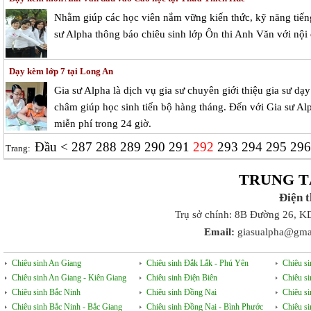
Nhằm giúp các học viên nắm vững kiến thức, kỹ năng tiếng 
sư Alpha thông báo chiêu sinh lớp Ôn thi Anh Văn với nội
Dạy kèm lớp 7 tại Long An
Gia sư Alpha là dịch vụ gia sư chuyên giới thiệu gia sư d
châm giúp học sinh tiến bộ hàng tháng. Đến với Gia sư Alp
miễn phí trong 24 giờ.
Đầu
<
287
288
289
290
291
292
293
294
295
29
Trang:
TRUNG T
Điện 
Trụ sở chính: 8B Đường 26, K
Email:
giasualpha@gma
Chiêu sinh An Giang
Chiêu sinh Đắk Lắk - Phú Yên
Chiêu s
Chiêu sinh An Giang - Kiên Giang
Chiêu sinh Điện Biên
Chiêu s
Chiêu sinh Bắc Ninh
Chiêu sinh Đồng Nai
Chiêu s
Chiêu sinh Bắc Ninh - Bắc Giang
Chiêu sinh Đồng Nai - Bình Phước
Chiêu s