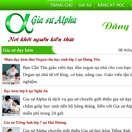
TRANG CHỦ
GIA SƯ
ĐĂNG KÝ HỌC
Gia sư dạy kèm
Hệ thốn
Nhận dạy kèm đàn Organ cho học sinh lớp 2 tại Hưng Yên
Bạn Cần Tìm giáo viên dạy đàn organ tại nhà cho con bạn
Organ tại nhà từ vỡ lòng, cơ bản, nâng cao. Giáo viên tận
nghiệm.
Dạy kèm lớp 6 tại Nghệ An
Gia sư Alpha là dịch vụ gia sư chuyên giới thiệu gia sư d
châm giúp học sinh tiến bộ hàng tháng. Đến với Gia sư Alp
miễn phí trong 24 giờ.
Gia sư Tiếng Anh lớp 7 tại Hải Dương
Gia sư Alpha chuyên giới thiệu Gia sư dạy kèm Tiếng Anh 