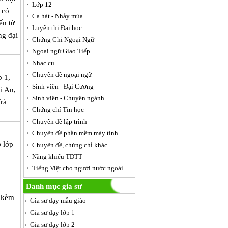
Lớp 12
 có
Ca hát - Nhảy múa
ến từ
Luyện thi Đại học
ng đại
Chứng Chỉ Ngoại Ngữ
Ngoại ngữ Giao Tiếp
Nhạc cụ
Chuyên đề ngoại ngữ
p 1,
Sinh viên - Đại Cương
ội An,
Sinh viên - Chuyên ngành
rà
Chứng chỉ Tin học
Chuyên đề lập trình
Chuyên đề phần mềm máy tính
 lớp
Chuyên đề, chứng chỉ khác
Năng khiếu TDTT
Tiếng Việt cho người nước ngoài
Danh mục gia sư
y kèm
Gia sư dạy mẫu giáo
Gia sư dạy lớp 1
Gia sư dạy lớp 2