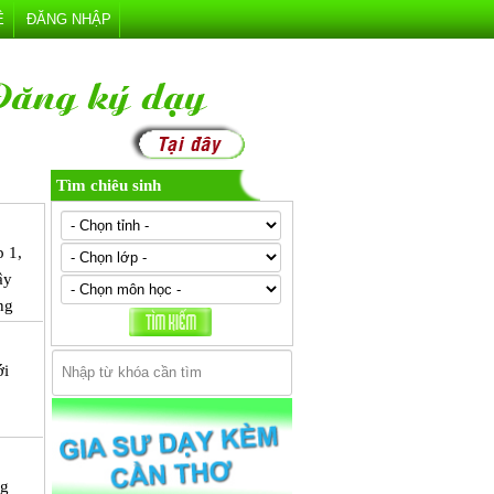
Ệ
ĐĂNG NHẬP
Tìm chiêu sinh
p 1,
ây
ng
ới
ng