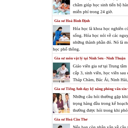
châm giúp học sinh tiến bộ hà
miễn phí trong 24 giờ.
Gia sư Hoá Bình Định
Hóa học là khoa học nghiên cứ
sống. Hóa học nói về các nguy
những thành phần đó. Nó là mộ
học phổ thông.
Gia sư môn vật lý tại Ninh Sơn - Ninh Thuận
Giáo viên gia sư tại Trung tâ
cấp 3, sinh viên, học viên sau
Tháp Chàm, Bác Ái, Ninh Hải
Gia sư Tiếng Anh dạy kỹ năng phỏng vấn xin 
Những câu hỏi thường gặp khi
trọng hàng đầu trong kế hoạch
thường được hỏi trong khi phỏ
Gia sư Hoá Cần Thơ
Nếu bạn còn phân vân về câu t