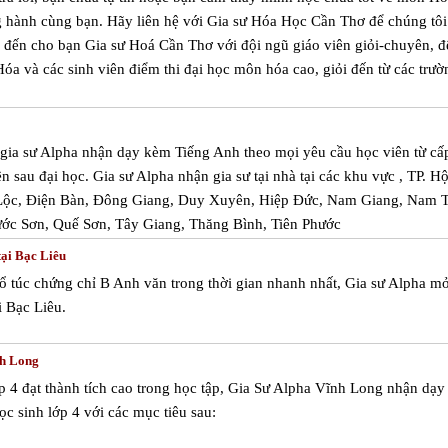
ng hành cùng bạn. Hãy liên hệ với Gia sư Hóa Học Cần Thơ để chúng tôi
đến cho bạn Gia sư Hoá Cần Thơ với đội ngũ giáo viên giỏi-chuyên, đ
 và các sinh viên điểm thi đại học môn hóa cao, giỏi đến từ các trườ
m gia sư Alpha nhận dạy kèm Tiếng Anh theo mọi yêu cầu học viên từ cấ
ên sau đại học. Gia sư Alpha nhận gia sư tại nhà tại các khu vực , TP. H
 Lộc, Điện Bàn, Đông Giang, Duy Xuyên, Hiệp Đức, Nam Giang, Nam T
ớc Sơn, Quế Sơn, Tây Giang, Thăng Bình, Tiên Phước
tại Bạc Liêu
 túc chứng chỉ B Anh văn trong thời gian nhanh nhất, Gia sư Alpha mở
i Bạc Liêu.
nh Long
 4 đạt thành tích cao trong học tập, Gia Sư Alpha Vĩnh Long nhận dạ
ọc sinh lớp 4 với các mục tiêu sau: