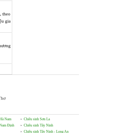
, theo
ệu gia
phương
Thơ
- Hà Nam
Chiêu sinh Sơn La
- Nam Định
Chiêu sinh Tây Ninh
Chiêu sinh Tây Ninh - Long An