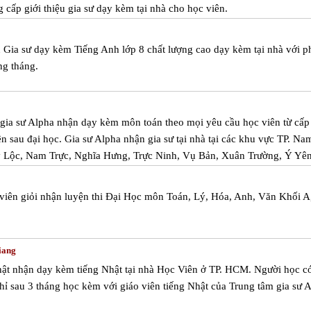
cấp giới thiệu gia sư dạy kèm tại nhà cho học viên.
u Gia sư dạy kèm Tiếng Anh lớp 8 chất lượng cao dạy kèm tại nhà với 
ng tháng.
m gia sư Alpha nhận dạy kèm môn toán theo mọi yêu cầu học viên từ cấp
iên sau đại học. Gia sư Alpha nhận gia sư tại nhà tại các khu vực TP. Na
 Lộc, Nam Trực, Nghĩa Hưng, Trực Ninh, Vụ Bản, Xuân Trường, Ý Yên
 viên giỏi nhận luyện thi Đại Học môn Toán, Lý, Hóa, Anh, Văn Khối A
Giang
Nhật nhận dạy kèm tiếng Nhật tại nhà Học Viên ở TP. HCM. Người học có
chỉ sau 3 tháng học kèm với giáo viên tiếng Nhật của Trung tâm gia sư 