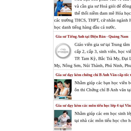
và cần gia sư Hoá giỏi để đồ
thể thổi niềm đam mê Hóa học 
các trường THCS, THPT, cử nhân ngành Hóa
học danh tiếng hàng đầu cả nước.
Gia sư Tiếng Anh tại Điện Bàn - Quảng Nam
Giáo viên gia sư tại Trung tâ
cấp 2, cấp 3, sinh viên, học vi
TP. Tam Kỳ, Bắc Trà My, Đại
My, Nông Sơn, Núi Thành, Phú Ninh, Phư
Gia sư dạy kèm chứng chỉ B Anh Văn cấp tốc 
Nhằm giúp các bạn học viên bổ
ôn thi Chứng chỉ B Anh văn tạ
Gia sư dạy kèm các môn tiểu học lớp 4 tại Vĩ
Nhằm giúp các em học sinh lớp
tại nhà các môn tiểu học cho h