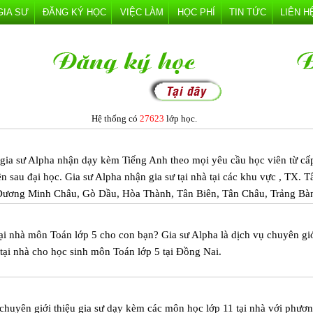
GIA SƯ
ĐĂNG KÝ HỌC
VIỆC LÀM
HỌC PHÍ
TIN TỨC
LIÊN H
Hệ thống có
27623
lớp học.
m gia sư Alpha nhận dạy kèm Tiếng Anh theo mọi yêu cầu học viên từ cấ
ên sau đại học. Gia sư Alpha nhận gia sư tại nhà tại các khu vực , TX. T
Dương Minh Châu, Gò Dầu, Hòa Thành, Tân Biên, Tân Châu, Trảng Bà
ại nhà môn Toán lớp 5 cho con bạn? Gia sư Alpha là dịch vụ chuyên gi
 tại nhà cho học sinh môn Toán lớp 5 tại Đồng Nai.
 chuyên giới thiệu gia sư dạy kèm các môn học lớp 11 tại nhà với phươ