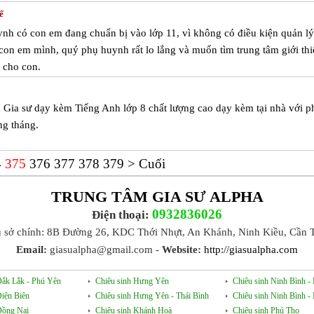
ế
nh có con em đang chuẩn bị vào lớp 11, vì không có điều kiện quản lý
 con em mình, quý phụ huynh rất lo lắng và muốn tìm trung tâm giới thi
1 cho con.
u Gia sư dạy kèm Tiếng Anh lớp 8 chất lượng cao dạy kèm tại nhà với 
ng tháng.
4
375
376
377
378
379
>
Cuối
TRUNG TÂM GIA SƯ ALPHA
0932836026
Điện thoại:
ụ sở chính: 8B Đường 26, KDC Thới Nhựt, An Khánh, Ninh Kiều, Cần 
Email:
giasualpha@gmail.com -
Website:
http://giasualpha.com
Đắk Lắk - Phú Yên
Chiêu sinh Hưng Yên
Chiêu sinh Ninh Bình 
Điện Biên
Chiêu sinh Hưng Yên - Thái Bình
Chiêu sinh Ninh Bình 
Đồng Nai
Chiêu sinh Khánh Hoà
Chiêu sinh Phú Thọ