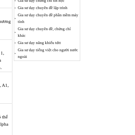
Gia sư dạy chứng chỉ tin học
Gia sư dạy chuyên đề lập trình
Gia sư dạy chuyên đề phần mềm máy
phương
tính
Gia sư dạy chuyên đề, chứng chỉ
khác
Gia sư dạy năng khiếu tdtt
Gia sư dạy tiếng việt cho người nước
 1,
ngoài
m
.
, A1,
 thể
Alpha