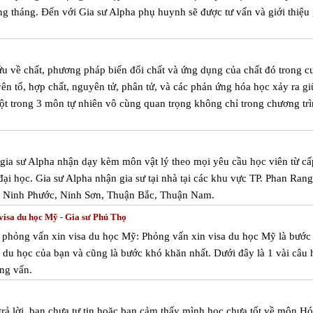
ng tháng. Đến với Gia sư Alpha phụ huynh sẽ được tư vấn và giới thiệu 
u về chất, phương pháp biến đổi chất và ứng dụng của chất đó trong c
ên tố, hợp chất, nguyên tử, phân tử, và các phản ứng hóa học xảy ra gi
t trong 3 môn tự nhiên vô cùng quan trọng không chỉ trong chương tr
m gia sư Alpha nhận dạy kèm môn vật lý theo mọi yêu cầu học viên từ cấ
 đại học. Gia sư Alpha nhận gia sư tại nhà tại các khu vực TP. Phan Rang
, Ninh Phước, Ninh Sơn, Thuận Bắc, Thuận Nam.
visa du học Mỹ - Gia sư Phú Thọ
 phỏng vấn xin visa du học Mỹ: Phỏng vấn xin visa du học Mỹ là bước
 du học của bạn và cũng là bước khó khăn nhất. Dưới đây là 1 vài câu 
ng vấn.
rả lời, bạn chưa tự tin hoặc bạn cảm thấy mình học chưa tốt về môn H