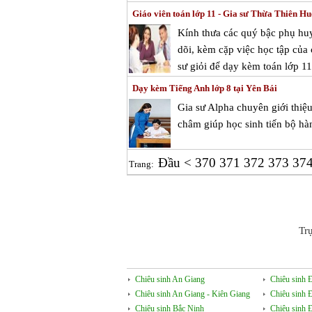
Giáo viên toán lớp 11 - Gia sư Thừa Thiên Hu
Kính thưa các quý bậc phụ huy
dõi, kèm cặp việc học tập của
sư giỏi để dạy kèm toán lớp 1
Dạy kèm Tiếng Anh lớp 8 tại Yên Bái
Gia sư Alpha chuyên giới thiệ
châm giúp học sinh tiến bộ hà
Đầu
<
370
371
372
373
37
Trang:
Tr
Chiêu sinh An Giang
Chiêu sinh 
Chiêu sinh An Giang - Kiên Giang
Chiêu sinh 
Chiêu sinh Bắc Ninh
Chiêu sinh 