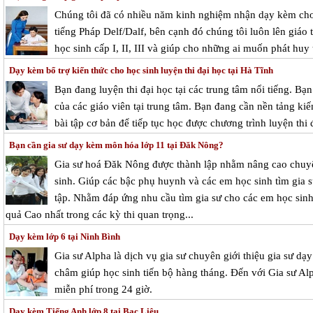
Chúng tôi đã có nhiều năm kinh nghiệm nhận dạy kèm cho
tiếng Pháp Delf/Dalf, bên cạnh đó chúng tôi luôn lên giáo
học sinh cấp I, II, III và giúp cho những ai muốn phát huy
Dạy kèm bổ trợ kiến thức cho học sinh luyện thi đại học tại Hà Tĩnh
Bạn đang luyện thi đại học tại các trung tâm nổi tiếng. Bạn
của các giáo viên tại trung tâm. Bạn đang cần nền tảng ki
bài tập cơ bản để tiếp tục học được chương trình luyện thi đ
Bạn cần gia sư dạy kèm môn hóa lớp 11 tại Đăk Nông?
Gia sư hoá Đăk Nông được thành lập nhằm nâng cao chu
sinh. Giúp các bậc phụ huynh và các em học sinh tìm gia s
tập. Nhằm đáp ứng nhu cầu tìm gia sư cho các em học sinh 
quả Cao nhất trong các kỳ thi quan trọng...
Dạy kèm lớp 6 tại Ninh Bình
Gia sư Alpha là dịch vụ gia sư chuyên giới thiệu gia sư d
châm giúp học sinh tiến bộ hàng tháng. Đến với Gia sư Alp
miễn phí trong 24 giờ.
Dạy kèm Tiếng Anh lớp 8 tại Bạc Liêu