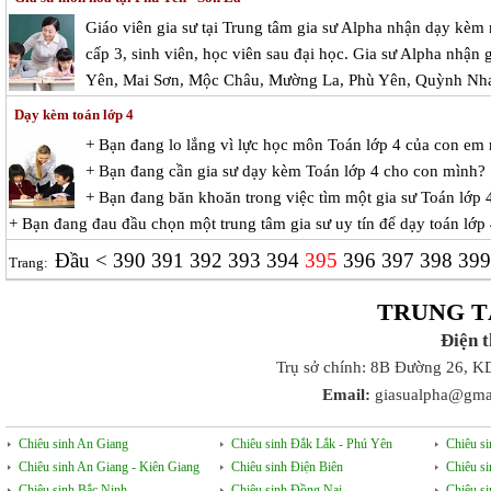
Giáo viên gia sư tại Trung tâm gia sư Alpha nhận dạy kèm
cấp 3, sinh viên, học viên sau đại học. Gia sư Alpha nhận g
Yên, Mai Sơn, Mộc Châu, Mường La, Phù Yên, Quỳnh Nha
Dạy kèm toán lớp 4
+ Bạn đang lo lắng vì lực học môn Toán lớp 4 của con em
+ Bạn đang cần gia sư dạy kèm Toán lớp 4 cho con mình?
+ Bạn đang băn khoăn trong việc tìm một gia sư Toán lớp 4
+ Bạn đang đau đầu chọn một trung tâm gia sư uy tín để dạy toán lớp
Đầu
<
390
391
392
393
394
395
396
397
398
39
Trang:
TRUNG T
Điện 
Trụ sở chính: 8B Đường 26, K
Email:
giasualpha@gma
Chiêu sinh An Giang
Chiêu sinh Đắk Lắk - Phú Yên
Chiêu s
Chiêu sinh An Giang - Kiên Giang
Chiêu sinh Điện Biên
Chiêu s
Chiêu sinh Bắc Ninh
Chiêu sinh Đồng Nai
Chiêu s