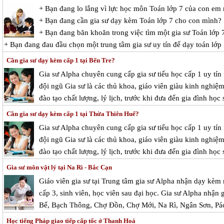
+ Bạn đang lo lắng vì lực học môn Toán lớp 7 của con em
+ Bạn đang cần gia sư dạy kèm Toán lớp 7 cho con mình?
+ Bạn đang băn khoăn trong việc tìm một gia sư Toán lớp 7
+ Bạn đang đau đầu chọn một trung tâm gia sư uy tín để dạy toán lớp
Cần gia sư dạy kèm cấp 1 tại Bến Tre?
Gia sư Alpha chuyên cung cấp gia sư tiểu học cấp 1 uy tín
đội ngũ Gia sư là các thủ khoa, giáo viên giàu kinh nghi
đào tạo chất lượng, lý lịch, trước khi đưa đến gia đình học 
Cần gia sư dạy kèm cấp 1 tại Thừa Thiên Huế?
Gia sư Alpha chuyên cung cấp gia sư tiểu học cấp 1 uy tín
đội ngũ Gia sư là các thủ khoa, giáo viên giàu kinh nghi
đào tạo chất lượng, lý lịch, trước khi đưa đến gia đình học 
Gia sư môn vật lý tại Na Rì - Bắc Cạn
Giáo viên gia sư tại Trung tâm gia sư Alpha nhận dạy kèm 
cấp 3, sinh viên, học viên sau đại học. Gia sư Alpha nhận 
Bể, Bạch Thông, Chợ Đồn, Chợ Mới, Na Rì, Ngân Sơn, P
Học tiếng Pháp giao tiếp cấp tốc ở Thanh Hoá