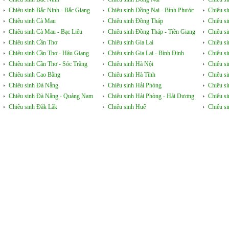
Chiêu sinh Bắc Ninh - Bắc Giang
Chiêu sinh Đồng Nai - Bình Phước
Chiêu s
Chiêu sinh Cà Mau
Chiêu sinh Đồng Tháp
Chiêu si
Chiêu sinh Cà Mau - Bạc Liêu
Chiêu sinh Đồng Tháp - Tiền Giang
Chiêu s
Chiêu sinh Cần Thơ
Chiêu sinh Gia Lai
Chiêu s
Chiêu sinh Cần Thơ - Hậu Giang
Chiêu sinh Gia Lai - Bình Định
Chiêu s
Chiêu sinh Cần Thơ - Sóc Trăng
Chiêu sinh Hà Nội
Chiêu s
Chiêu sinh Cao Bằng
Chiêu sinh Hà Tĩnh
Chiêu si
Chiêu sinh Đà Nẵng
Chiêu sinh Hải Phòng
Chiêu si
Chiêu sinh Đà Nẵng - Quảng Nam
Chiêu sinh Hải Phòng - Hải Dương
Chiêu s
Chiêu sinh Đăk Lăk
Chiêu sinh Huế
Chiêu s