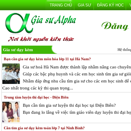
TRANG CHỦ
GIA SƯ
ĐĂNG KÝ HỌC
Gia sư dạy kèm
Hệ thốn
Bạn cần gia sư dạy kèm môn hóa lớp 11 tại Hà Nam?
Gia sư hoá Hà Nam được thành lập nhằm nâng cao chuyên
Giúp các bậc phụ huynh và các em học sinh tìm gia sư giỏi
Nhằm đáp ứng nhu cầu tìm gia sư cho các em học sinh để c
Cao nhất trong các kỳ thi quan trọng...
Trung tâm luyện thi đại học - Điện Biên
Bạn cần tìm
gia sư luyện thi đại học tại Điện Biên
?
Bạn đang lo lắng về việc tìm giáo viên dạy
luyện thi đại h
Cần tìm gia sư dạy kèm toán lớp 7 tại Ninh Bình?