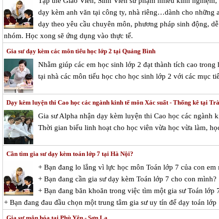
Tập thể Giáo Viên, Sinh Viên sư phạm nhiều kinh nghiệm, 
dạy kèm anh văn tại công ty, nhà riêng…dành cho những ai c
dạy theo yêu cầu chuyên môn, phương pháp sinh động, dễ t
nhóm. Học xong sẽ ứng dụng vào thực tế.
Gia sư dạy kèm các môn tiểu học lớp 2 tại Quảng Bình
Nhằm giúp các em học sinh lớp 2 đạt thành tích cao tron
tại nhà các môn tiểu học cho học sinh lớp 2 với các mục ti
Dạy kèm luyện thi Cao học các ngành kinh tế môn Xác suất - Thống kê tại Tr
Gia sư Alpha nhận dạy kèm luyện thi Cao học các ngành ki
Thời gian biểu linh hoạt cho học viên vừa học vừa làm, học
Cần tìm gia sư dạy kèm toán lớp 7 tại Hà Nội?
+ Bạn đang lo lắng vì lực học môn Toán lớp 7 của con em
+ Bạn đang cần gia sư dạy kèm Toán lớp 7 cho con mình?
+ Bạn đang băn khoăn trong việc tìm một gia sư Toán lớp 7
+ Bạn đang đau đầu chọn một trung tâm gia sư uy tín để dạy toán lớp
Gia sư môn hóa tại Phù Yên - Sơn La