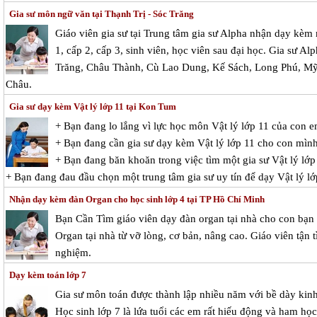
Gia sư môn ngữ văn tại Thạnh Trị - Sóc Trăng
Giáo viên gia sư tại Trung tâm gia sư Alpha nhận dạy kèm
1, cấp 2, cấp 3, sinh viên, học viên sau đại học. Gia sư Al
Trăng, Châu Thành, Cù Lao Dung, Kế Sách, Long Phú, M
Châu.
Gia sư dạy kèm Vật lý lớp 11 tại Kon Tum
+ Bạn đang lo lắng vì lực học môn Vật lý lớp 11 của con 
+ Bạn đang cần gia sư dạy kèm Vật lý lớp 11 cho con mìn
+ Bạn đang băn khoăn trong việc tìm một gia sư Vật lý lớp 
+ Bạn đang đau đầu chọn một trung tâm gia sư uy tín để dạy Vật lý l
Nhận dạy kèm đàn Organ cho học sinh lớp 4 tại TP Hồ Chí Minh
Bạn Cần Tìm giáo viên dạy đàn organ tại nhà cho con bạn
Organ tại nhà từ vỡ lòng, cơ bản, nâng cao. Giáo viên tận
nghiệm.
Dạy kèm toán lớp 7
Gia sư môn toán được thành lập nhiều năm với bề dày kinh 
Học sinh lớp 7 là lứa tuổi các em rất hiếu động và ham học