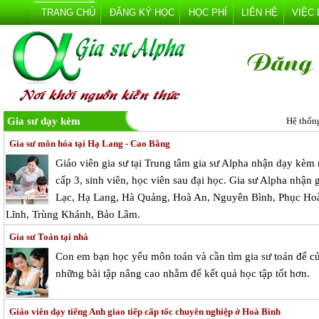
TRANG CHỦ
ĐĂNG KÝ HỌC
HỌC PHÍ
LIÊN HỆ
VIỆC
Gia sư dạy kèm
Hệ thốn
Gia sư môn hóa tại Hạ Lang - Cao Bằng
Giáo viên gia sư tại Trung tâm gia sư Alpha nhận dạy kèm
cấp 3, sinh viên, học viên sau đại học. Gia sư Alpha nhận 
Lạc, Hạ Lang, Hà Quảng, Hoà An, Nguyên Bình, Phục Ho
Lĩnh, Trùng Khánh, Bảo Lâm.
Gia sư Toán tại nhà
Con em bạn học yếu môn toán và cần tìm gia sư toán để c
những bài tập nâng cao nhằm để kết quả học tập tốt hơn.
Giáo viên dạy tiếng Anh giao tiếp cấp tốc chuyên nghiệp ở Hoà Bình