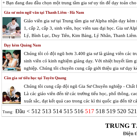
+ Bạn đang đau đầu chọn một trung tâm gia sư uy tín để dạy toán cho
Gia sư môn ngữ văn tại Thanh Liêm - Hà Nam
Giáo viên gia sư tại Trung tâm gia sư Alpha nhận dạy kèm
1, cấp 2, cấp 3, sinh viên, học viên sau đại học. Gia sư Al
Lý, Bình Lục, Duy Tiên, Kim Bảng, Lý Nhân, Thanh Liêm
Dạy kèm Quảng Nam
Chúng tôi có đội ngũ hơn 3.400 gia sư là giảng viên các tr
sinh viên có kinh nghiệm giảng dạy. Với nhiệt huyết làm g
nghiệp. Chúng tôi chuyên cung cấp giới thiệu gia sư dạy k
Cần gia sư tiểu học tại Tuyên Quang
Chúng tôi cung cấp đội ngũ Gia Sư Chuyên nghiệp - Chất 
Là các giáo viên đến từ các trường tiểu học, phổ thông, cao
xuất sắc, đạt kết quả cao trong các kì thi quốc gia đến từ c
Đầu
<
512
513
514
515
516
517
518
519
520
52
Trang:
TRUNG T
Điện 