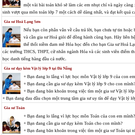
một vài bài toán khó sẽ làm các em nhụt chí và ngày càng 
sinh vượt qua môn toán lớp 7 một cách dễ dàng nhất, và đạt kết quả c
Gia sư Hoá Lạng Sơn
Nếu bạn còn phân vân về câu trả lời, bạn chưa tự tin hoặ
và cần gia sư Hoá giỏi để đồng hành cùng bạn. Hãy liên h
thể thổi niềm đam mê Hóa học đến cho bạn Gia sư Hoá Lạn
các trường THCS, THPT, cử nhân ngành Hóa và các sinh viên điểm thi 
học danh tiếng hàng đầu cả nước.
Gia sư dạy kèm Vật lý lớp 9 tại Đà Nẵng
+ Bạn đang lo lắng vì lực học môn Vật lý lớp 9 của con e
+ Bạn đang cần gia sư dạy kèm Vật lý lớp 9 cho con mình
+ Bạn đang băn khoăn trong việc tìm một gia sư Vật lý lớp 
+ Bạn đang đau đầu chọn một trung tâm gia sư uy tín để dạy Vật lý l
Gia sư Toán
+ Bạn đang lo lắng vì lực học môn Toán của con em mình
+ Bạn đang cần gia sư dạy kèm Toán cho con mình?
+ Bạn đang băn khoăn trong việc tìm một gia sư Toán tại n