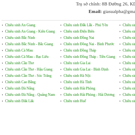
Trụ sở chính: 8B Đường 26, K
Email:
giasualpha@gma
Chiêu sinh An Giang
Chiêu sinh Đắk Lắk - Phú Yên
Chiêu s
Chiêu sinh An Giang - Kiên Giang
Chiêu sinh Điện Biên
Chiêu s
Chiêu sinh Bắc Ninh
Chiêu sinh Đồng Nai
Chiêu s
Chiêu sinh Bắc Ninh - Bắc Giang
Chiêu sinh Đồng Nai - Bình Phước
Chiêu s
Chiêu sinh Cà Mau
Chiêu sinh Đồng Tháp
Chiêu si
Chiêu sinh Cà Mau - Bạc Liêu
Chiêu sinh Đồng Tháp - Tiền Giang
Chiêu s
Chiêu sinh Cần Thơ
Chiêu sinh Gia Lai
Chiêu s
Chiêu sinh Cần Thơ - Hậu Giang
Chiêu sinh Gia Lai - Bình Định
Chiêu s
Chiêu sinh Cần Thơ - Sóc Trăng
Chiêu sinh Hà Nội
Chiêu s
Chiêu sinh Cao Bằng
Chiêu sinh Hà Tĩnh
Chiêu si
Chiêu sinh Đà Nẵng
Chiêu sinh Hải Phòng
Chiêu si
Chiêu sinh Đà Nẵng - Quảng Nam
Chiêu sinh Hải Phòng - Hải Dương
Chiêu s
Chiêu sinh Đăk Lăk
Chiêu sinh Huế
Chiêu s