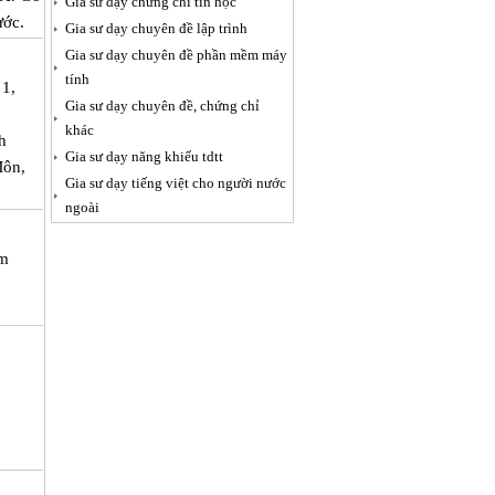
Gia sư dạy chứng chỉ tin học
ước.
Gia sư dạy chuyên đề lập trình
Gia sư dạy chuyên đề phần mềm máy
tính
 1,
Gia sư dạy chuyên đề, chứng chỉ
,
khác
h
Gia sư dạy năng khiếu tdtt
Môn,
Gia sư dạy tiếng việt cho người nước
ngoài
àm