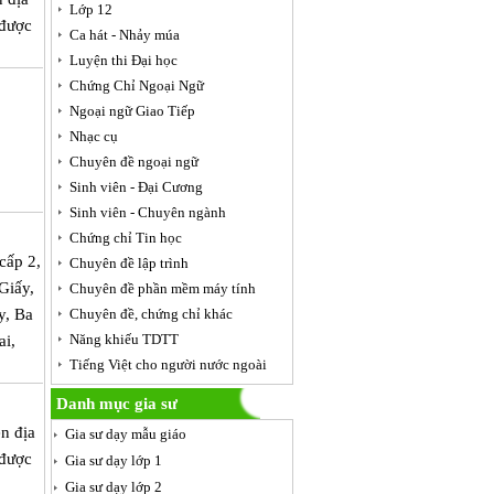
Lớp 12
 được
Ca hát - Nhảy múa
Luyện thi Đại học
Chứng Chỉ Ngoại Ngữ
Ngoại ngữ Giao Tiếp
Nhạc cụ
Chuyên đề ngoại ngữ
Sinh viên - Đại Cương
Sinh viên - Chuyên ngành
Chứng chỉ Tin học
cấp 2,
Chuyên đề lập trình
Giấy,
Chuyên đề phần mềm máy tính
y, Ba
Chuyên đề, chứng chỉ khác
Năng khiếu TDTT
i,
Tiếng Việt cho người nước ngoài
Danh mục gia sư
n địa
Gia sư dạy mẫu giáo
 được
Gia sư dạy lớp 1
Gia sư dạy lớp 2