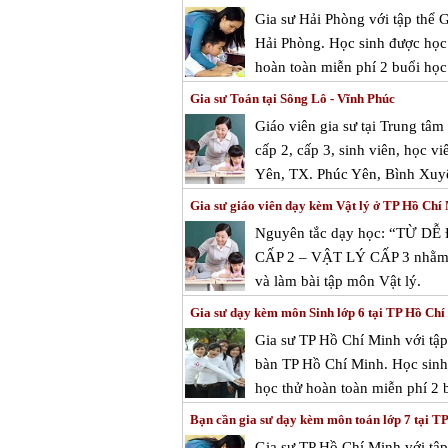
Gia sư Hải Phòng với tập thể 
Hải Phòng. Học sinh được học 
hoàn toàn miễn phí 2 buổi học 
Gia sư Toán tại Sông Lô - Vĩnh Phúc
Giáo viên gia sư tại Trung tâ
cấp 2, cấp 3, sinh viên, học vi
Yên, TX. Phúc Yên, Bình Xuy
Gia sư giáo viên dạy kèm Vật lý ở TP Hồ Chí
Nguyên tắc dạy học: “TỪ D
CẤP 2 – VẬT LÝ CẤP 3 nhằm mục
và làm bài tập môn Vật lý.
Gia sư dạy kèm môn Sinh lớp 6 tại TP Hồ Chí
Gia sư TP Hồ Chí Minh với tập
bàn TP Hồ Chí Minh. Học sinh 
học thử hoàn toàn miễn phí 2 b
Bạn cần gia sư dạy kèm môn toán lớp 7 tại T
Gia sư TP Hồ Chí Minh với tập