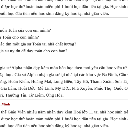
được học thử hoàn toàn miễn phí 1 buổi học đầu tiên tại gia. Học sinh
uổi học đầu tiên nếu học sinh đăng ký học tại nhà giáo viên.
c môn Toán của con em mình?
m Toán cho con mình?
ệc tìm một gia sư Toán tại nhà chất lượng?
a sư uy tín để dạy toán cho con bạn?
m gia sư Alpha nhận dạy kèm môn hóa học theo mọi yêu cầu học viên từ 
 đại học. Gia sư Alpha nhận gia sư tại nhà tại các khu vực Ba Đình, Cầu 
ưng, Hoàn Kiếm, Hoàng Mai, Long Biên, Tây Hồ, Thanh Xuân, Sơn Tâ
Gia Lâm, Hoài Đức, Mê Linh, Mỹ Đức, Phú Xuyên, Phúc Thọ, Quốc Oa
Trì, Thường Tín, Từ Liêm, Ứng Hòa.
í Minh
 thể Giáo Viên nhiều năm nhận dạy kèm Hoá lớp 11 tại nhà học sinh trê
được học thử hoàn toàn miễn phí 1 buổi học đầu tiên tại gia. Học sinh
uổi học đầu tiên nếu học sinh đăng ký học tại nhà giáo viên.