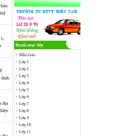
 bàn
thử
 1,
Danh mục lớp
h
Mẫu Giáo
Lớp 1
Lớp 2
LÝ
Lớp 3
 thức
Lớp 4
Lớp 5
Lớp 6
n địa
Lớp 7
 được
Lớp 8
Lớp 9
Lớp 10
Lớp 11
n địa