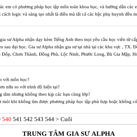
 các em có phương pháp học tập môn toán khoa học, và hướng dẫn các 
t cách logic và sáng tạo nhất là điều mà tất cả các bậc phụ huynh đều 
m gia sư Alpha nhận dạy kèm Tiếng Anh theo mọi yêu cầu học viên từ cấ
iên sau đại học. Gia sư Alpha nhận gia sư tại nhà tại các khu vực , TX. 
ù Đốp, Chơn Thành, Đồng Phù, Lộc Ninh, Phước Long, Bù Gia Mập, H
n với môn học?
n nữa so với trình độ hiện tại?
ung tâm nhưng không theo kịp các bạn cùng lớp?
t mỏi khi không tìm được phương pháp học tập phù hợp hoặc không c
9
540
541
542
543
544
>
Cuối
TRUNG TÂM GIA SƯ ALPHA