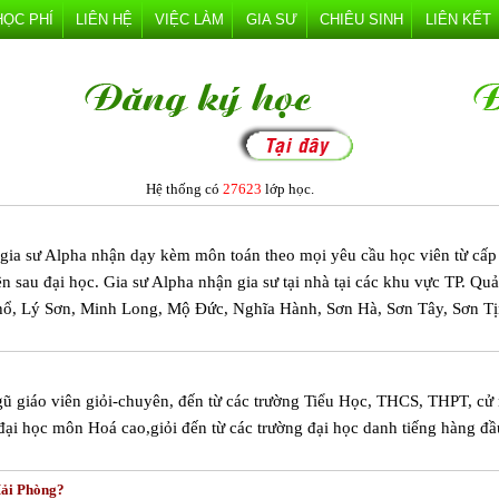
HỌC PHÍ
LIÊN HỆ
VIỆC LÀM
GIA SƯ
CHIÊU SINH
LIÊN KẾT
Hệ thống có
27623
lớp học.
m gia sư Alpha nhận dạy kèm môn toán theo mọi yêu cầu học viên từ cấp
iên sau đại học. Gia sư Alpha nhận gia sư tại nhà tại các khu vực TP. Qu
hổ, Lý Sơn, Minh Long, Mộ Đức, Nghĩa Hành, Sơn Hà, Sơn Tây, Sơn Tị
ũ giáo viên giỏi-chuyên, đến từ các trường Tiểu Học, THCS, THPT, cử
 đại học môn Hoá cao,giỏi đến từ các trường đại học danh tiếng hàng đầ
Hải Phòng?