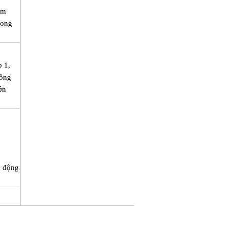
em
mong
p 1,
Đồng
ớn
ó động