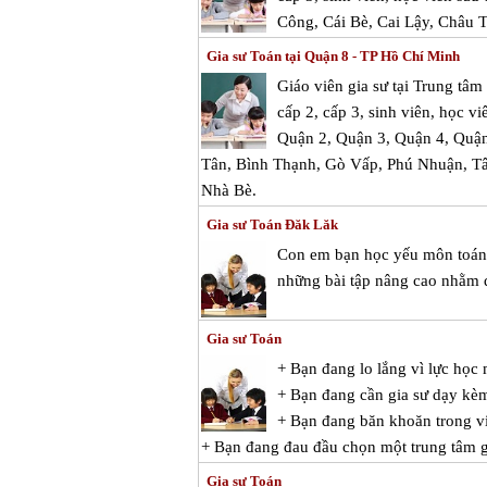
Công, Cái Bè, Cai Lậy, Châu
Gia sư Toán tại Quận 8 - TP Hồ Chí Minh
Giáo viên gia sư tại Trung tâ
cấp 2, cấp 3, sinh viên, học v
Quận 2, Quận 3, Quận 4, Quận
Tân, Bình Thạnh, Gò Vấp, Phú Nhuận, T
Nhà Bè.
Gia sư Toán Đăk Lăk
Con em bạn học yếu môn toán v
những bài tập nâng cao nhằm đ
Gia sư Toán
+ Bạn đang lo lắng vì lực họ
+ Bạn đang cần gia sư dạy kè
+ Bạn đang băn khoăn trong vi
+ Bạn đang đau đầu chọn một trung tâm gi
Gia sư Toán