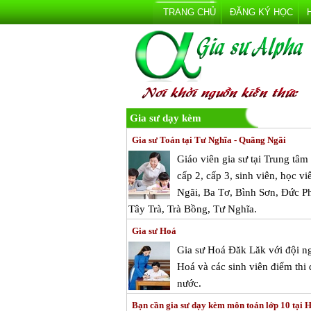
TRANG CHỦ
ĐĂNG KÝ HỌC
Gia sư dạy kèm
Gia sư Toán tại Tư Nghĩa - Quãng Ngãi
Giáo viên gia sư tại Trung tâ
cấp 2, cấp 3, sinh viên, học v
Ngãi, Ba Tơ, Bình Sơn, Đức P
Tây Trà, Trà Bồng, Tư Nghĩa.
Gia sư Hoá
Gia sư Hoá Đăk Lăk với đội ng
Hoá và các sinh viên điểm thi
nước.
Bạn cần gia sư dạy kèm môn toán lớp 10 tại 