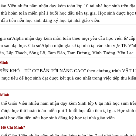
Giáo Viên nhiều năm nhận dạy kèm toán lớp 10 tại nhà học sinh trên địa
thử hoàn toàn miễn phí 1 buổi học đầu tiên tại gia. Học sinh được học 
đầu tiên nếu học sinh đăng ký học tại nhà giáo viên.
m gia sư Alpha nhận dạy kèm môn toán theo mọi yêu cầu học viên từ cấp
ên sau đại học. Gia sư Alpha nhận gia sư tại nhà tại các khu vực TP. Vĩn
ên, Lập Thạch, Sông Lô, Tam Đảo, Tam Dương, Vĩnh Tường, Yên Lạc.
 Minh
Ễ ĐẾN KHÓ – TỪ CƠ BẢN TỚI NÂNG CAO” theo chương trình VẬT 
 tiêu để học sinh đạt được kết quả cao nhất trong việc tiếp thu kiến
 Minh
 thể Giáo Viên nhiều năm nhận dạy kèm Sinh lớp 6 tại nhà học sinh trê
được học thử hoàn toàn miễn phí 1 buổi học đầu tiên tại gia. Học sinh
uổi học đầu tiên nếu học sinh đăng ký học tại nhà giáo viên.
P Hồ Chí Minh?
 thể Giáo Viên nhiều năm nhận dạy kèm toán lớp 7 tại nhà học sinh trê