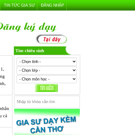
TIN TỨC GIA SƯ
ĐĂNG NHẬP
Tìm chiêu sinh
 1,
ảng
nh,
 nhân
u cả