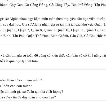
 Thành, Chợ Gạo, Gò Công Đông, Gò Công Tây, Tân Phú Đông, Tân Ph
m gia sư Alpha nhận dạy kèm môn toán theo mọi yêu cầu học viên từ cấp
iên sau đại học. Gia sư Alpha nhận gia sư tại nhà tại các khu vực Quận 1
 5, Quận 6, Quận 7, Quận 8, Quận 9, Quận 10, Quận 11, Quận 12, Bin
ân Bình, Tân Phú, Quận Thủ Đức, Bình Chánh, Cần Giờ, Củ Chi, Hóc 
à cần tìm gia sư toán để củng cổ kiến thức căn bản và có khả năng l
ể kết quả học tập tốt hơn.
c môn Toán của con em mình?
m Toán cho con mình?
ệc tìm một gia sư Toán tại nhà chất lượng?
a sư uy tín để dạy toán cho con bạn?