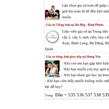
Lựa chọn gia sư toán để giúp
giải bài toán từ dễ đến khó mộ
muốn.
Gia sư Tiếng Anh tại Bù Đốp - Bình Phước
Giáo viên gia sư tại Trung tâ
cấp 2, cấp 3, sinh viên, học v
Xoài, Bình Long, Bù Đăng, B
Quản
Gia sư tiếng Anh giao tiếp tại Hưng Yên
- Khi con em bạn gặp khó khă
- Khi bạn muốn con học giỏi hơ
- Khi bạn tham gia học tại tr
- Khi bạn cảm thấy muốn buông xuôi, mệ
lực để học?
Đầu
<
535
536
537
538
53
Trang: