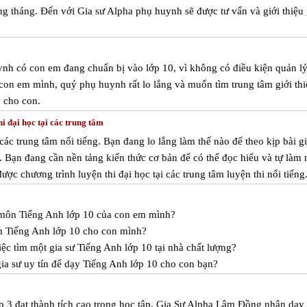
ng tháng. Đến với Gia sư Alpha phụ huynh sẽ được tư vấn và giới thiệu 
nh có con em đang chuẩn bị vào lớp 10, vì không có điều kiện quản lý
 con em mình, quý phụ huynh rất lo lắng và muốn tìm trung tâm giới thi
0 cho con.
i đại học tại các trung tâm
 các trung tâm nổi tiếng. Bạn đang lo lắng làm thế nào để theo kịp bài g
m. Bạn đang cần nền tảng kiến thức cơ bản để có thể đọc hiểu và tự làm
được chương trình luyện thi đại học tại các trung tâm luyện thi nổi tiếng
c môn Tiếng Anh lớp 10 của con em mình?
m Tiếng Anh lớp 10 cho con mình?
ệc tìm một gia sư Tiếng Anh lớp 10 tại nhà chất lượng?
ia sư uy tín để dạy Tiếng Anh lớp 10 cho con bạn?
p 3 đạt thành tích cao trong học tập, Gia Sư Alpha Lâm Đồng nhận dạ