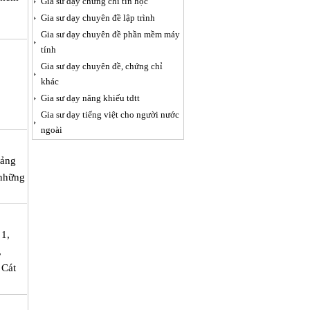
Gia sư dạy chứng chỉ tin học
Gia sư dạy chuyên đề lập trình
Gia sư dạy chuyên đề phần mềm máy
tính
Gia sư dạy chuyên đề, chứng chỉ
khác
Gia sư dạy năng khiếu tdtt
Gia sư dạy tiếng việt cho người nước
ngoài
iảng
 những
.
 1,
,
 Cát