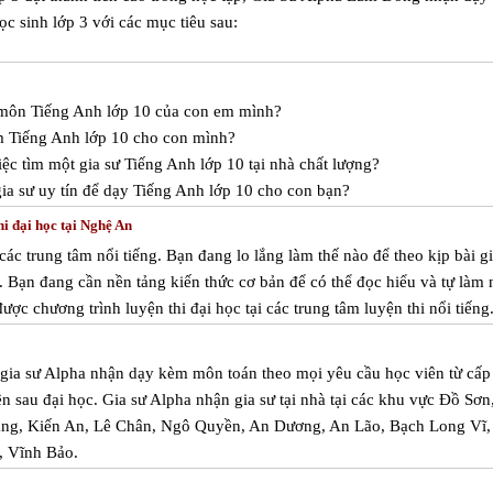
ọc sinh lớp 3 với các mục tiêu sau:
c môn Tiếng Anh lớp 10 của con em mình?
m Tiếng Anh lớp 10 cho con mình?
ệc tìm một gia sư Tiếng Anh lớp 10 tại nhà chất lượng?
ia sư uy tín để dạy Tiếng Anh lớp 10 cho con bạn?
i đại học tại Nghệ An
 các trung tâm nổi tiếng. Bạn đang lo lắng làm thế nào để theo kịp bài g
m. Bạn đang cần nền tảng kiến thức cơ bản để có thể đọc hiểu và tự làm
được chương trình luyện thi đại học tại các trung tâm luyện thi nổi tiếng
m gia sư Alpha nhận dạy kèm môn toán theo mọi yêu cầu học viên từ cấp
iên sau đại học. Gia sư Alpha nhận gia sư tại nhà tại các khu vực Đồ Sơn
ng, Kiến An, Lê Chân, Ngô Quyền, An Dương, An Lão, Bạch Long Vĩ,
, Vĩnh Bảo.