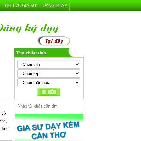
TIN TỨC GIA SƯ
ĐĂNG NHẬP
Tìm chiêu sinh
 về
 tế,
 theo