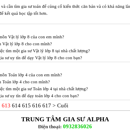
à cần tìm gia sư toán để củng cổ kiến thức căn bản và có khả năng l
ể kết quả học tập tốt hơn.
 môn Vật lý lớp 8 của con em mình?
 Vật lý lớp 8 cho con mình?
c tìm một gia sư Vật lý lớp 8 tại nhà chất lượng?
a sư uy tín để dạy Vật lý lớp 8 cho con bạn?
c môn Toán lớp 4 của con em mình?
m Toán lớp 4 cho con mình?
ệc tìm một gia sư Toán lớp 4 tại nhà chất lượng?
a sư uy tín để dạy toán lớp 4 cho con bạn?
2
613
614
615
616
617
>
Cuối
TRUNG TÂM GIA SƯ ALPHA
0932836026
Điện thoại: