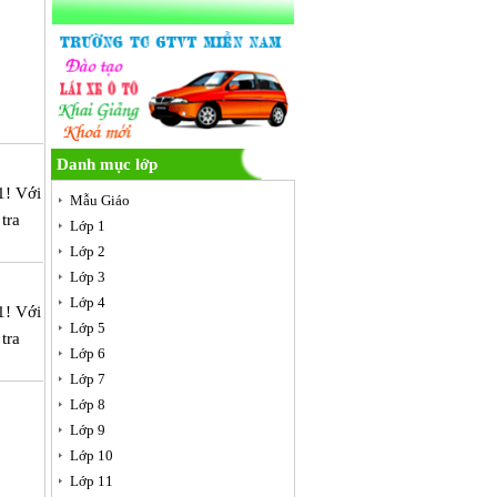
Danh mục lớp
1! Với
Mẫu Giáo
tra
Lớp 1
Lớp 2
Lớp 3
Lớp 4
1! Với
Lớp 5
tra
Lớp 6
Lớp 7
Lớp 8
Lớp 9
Lớp 10
Lớp 11