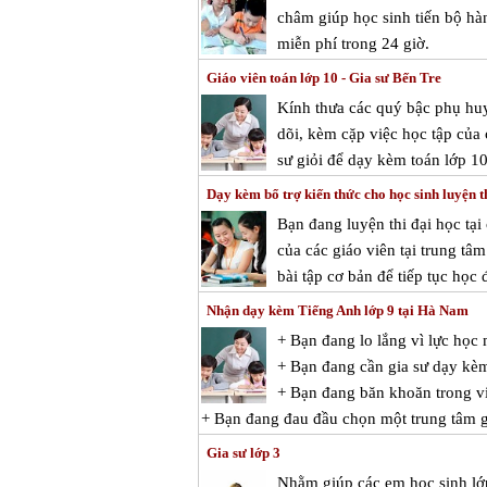
châm giúp học sinh tiến bộ hà
miễn phí trong 24 giờ.
Giáo viên toán lớp 10 - Gia sư Bến Tre
Kính thưa các quý bậc phụ huy
dõi, kèm cặp việc học tập của
sư giỏi để dạy kèm toán lớp 1
Dạy kèm bổ trợ kiến thức cho học sinh luyện th
Bạn đang luyện thi đại học tại
của các giáo viên tại trung tâ
bài tập cơ bản để tiếp tục học 
Nhận dạy kèm Tiếng Anh lớp 9 tại Hà Nam
+ Bạn đang lo lắng vì lực họ
+ Bạn đang cần gia sư dạy kè
+ Bạn đang băn khoăn trong vi
+ Bạn đang đau đầu chọn một trung tâm g
Gia sư lớp 3
Nhằm giúp các em học sinh lớ