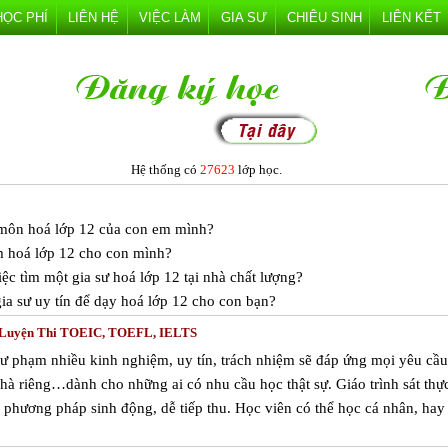
HỌC PHÍ
LIÊN HỆ
VIỆC LÀM
GIA SƯ
CHIÊU SINH
LIÊN KẾT
Hệ thống có
27623
lớp học.
c môn hoá lớp 12 của con em mình?
m hoá lớp 12 cho con mình?
ệc tìm một gia sư hoá lớp 12 tại nhà chất lượng?
a sư uy tín để dạy hoá lớp 12 cho con bạn?
- Luyện Thi TOEIC, TOEFL, IELTS
sư phạm nhiều kinh nghiệm, uy tín, trách nhiệm sẽ đáp ứng mọi yêu cầu
hà riêng…dành cho những ai có nhu cầu học thật sự. Giáo trình sát thực
phương pháp sinh động, dễ tiếp thu. Học viên có thể học cá nhân, hay
.