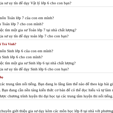
a sư uy tín để dạy Vật lý lớp 6 cho con bạn?
c môn Toán lớp 7 của con em mình?
m Toán lớp 7 cho con mình?
ệc tìm một gia sư Toán lớp 7 tại nhà chất lượng?
a sư uy tín để dạy toán lớp 7 cho con bạn?
ại Trà Vinh?
 môn Sinh lớp 6 của con em mình?
m Sinh lớp 6 cho con mình?
c tìm một gia sư Sinh lớp 6 tại nhà chất lượng?
a sư uy tín để dạy Sinh lớp 6 cho con bạn?
Thọ
 các trung tâm nổi tiếng. Bạn đang lo lắng làm thế nào để theo kịp bài g
m. Bạn đang cần nền tảng kiến thức cơ bản để có thể đọc hiểu và tự làm
được chương trình luyện thi đại học tại các trung tâm luyện thi nổi tiếng
 chuyên giới thiệu gia sư dạy kèm các môn học lớp 8 tại nhà với phươn