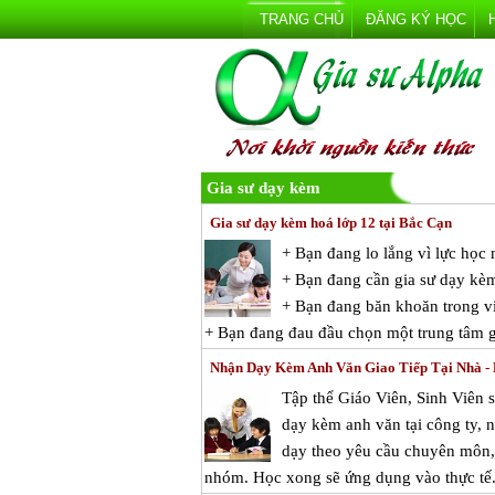
TRANG CHỦ
ĐĂNG KÝ HỌC
Gia sư dạy kèm
Gia sư dạy kèm hoá lớp 12 tại Bắc Cạn
+ Bạn đang lo lắng vì lực họ
+ Bạn đang cần gia sư dạy kè
+ Bạn đang băn khoăn trong vi
+ Bạn đang đau đầu chọn một trung tâm gi
Nhận Dạy Kèm Anh Văn Giao Tiếp Tại Nhà 
Tập thể Giáo Viên, Sinh Viên 
dạy kèm anh văn tại công ty, n
dạy theo yêu cầu chuyên môn, 
nhóm. Học xong sẽ ứng dụng vào thực tế