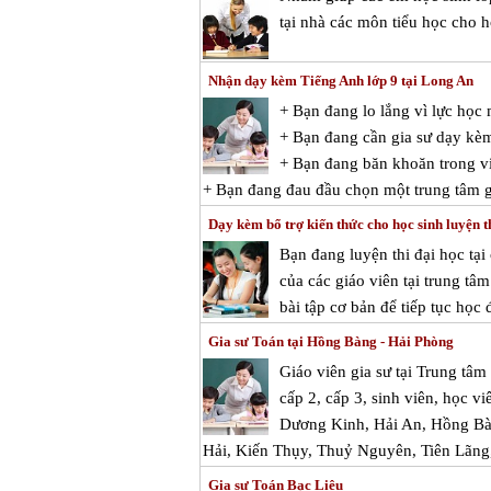
tại nhà các môn tiểu học cho h
Nhận dạy kèm Tiếng Anh lớp 9 tại Long An
+ Bạn đang lo lắng vì lực họ
+ Bạn đang cần gia sư dạy kè
+ Bạn đang băn khoăn trong vi
+ Bạn đang đau đầu chọn một trung tâm g
Dạy kèm bổ trợ kiến thức cho học sinh luyện th
Bạn đang luyện thi đại học tại
của các giáo viên tại trung tâ
bài tập cơ bản để tiếp tục học 
Gia sư Toán tại Hồng Bàng - Hải Phòng
Giáo viên gia sư tại Trung tâ
cấp 2, cấp 3, sinh viên, học v
Dương Kinh, Hải An, Hồng Bà
Hải, Kiến Thụy, Thuỷ Nguyên, Tiên Lãng
Gia sư Toán Bạc Liêu