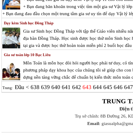
+ Bạn đang băn khoăn trong việc tìm một gia sư Vật lý lớp 
+ Bạn đang đau đầu chọn một trung tâm gia sư uy tín để dạy Vật lý l
Dạy kèm Sinh học Đồng Tháp
Gia sư Sinh học Đồng Tháp với tập thể Giáo viên nhiều nă
địa bàn Đồng Tháp. Học sinh được học thử môn Sinh học h
tại gia và được học thử hoàn toàn miễn phí 2 buổi học đầu 
Gia sư toán lớp 10 Bạc Liêu
Môn Toán là môn học đòi hỏi người học phải tư duy, có tín
phương pháp dạy khoa học của chúng tôi sẽ giúp cho con b
dựng nền tảng vững chắc để chuẩn bị kiến thức môn toán c
Đầu
<
638
639
640
641
642
643
644
645
646
64
Trang:
TRUNG T
Điện 
Trụ sở chính: 8B Đường 26, K
Email:
giasualpha@gma