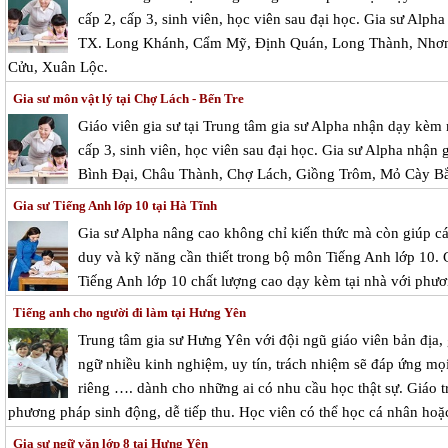
cấp 2, cấp 3, sinh viên, học viên sau đại học. Gia sư Alpha
TX. Long Khánh, Cẩm Mỹ, Định Quán, Long Thành, Nhơn 
Cửu, Xuân Lộc.
Gia sư môn vật lý tại Chợ Lách - Bến Tre
Giáo viên gia sư tại Trung tâm gia sư Alpha nhận dạy kèm 
cấp 3, sinh viên, học viên sau đại học. Gia sư Alpha nhận g
Bình Đại, Châu Thành, Chợ Lách, Giồng Trôm, Mỏ Cày B
Gia sư Tiếng Anh lớp 10 tại Hà Tĩnh
Gia sư Alpha nâng cao không chỉ kiến thức mà còn giúp cá
duy và kỹ năng cần thiết trong bộ môn Tiếng Anh lớp 10. 
Tiếng Anh lớp 10 chất lượng cao dạy kèm tại nhà với phươ
Tiếng anh cho người đi làm tại Hưng Yên
Trung tâm gia sư Hưng Yên với đội ngũ giáo viên bản địa,
ngữ nhiều kinh nghiệm, uy tín, trách nhiệm sẽ đáp ứng mọi
riêng …. dành cho những ai có nhu cầu học thật sự. Giáo t
phương pháp sinh động, dễ tiếp thu. Học viên có thể học cá nhân ho
Gia sư ngữ văn lớp 8 tại Hưng Yên