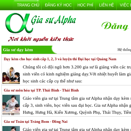
TRANG CHỦ
ĐĂNG KÝ HỌC
HỌC PHÍ
LIÊN HỆ
VIỆC
Gia sư dạy kèm
Hệ thốn
Dạy kèm cho học sinh cấp 1, 2, 3 và luyện thi Đại học tại Quảng Nam
Chúng tôi có đội ngũ hơn 3.200 gia sư là giảng viên các tr
sinh viên có kinh nghiệm giảng dạy.Với nhiệt huyết làm 
học sinh các cấp cụ thể như sau:
Gia sư môn hóa tại TP. Thái Bình - Thái Bình
Giáo viên gia sư tại Trung tâm gia sư Alpha nhận dạy kèm
cấp 3, sinh viên, học viên sau đại học. Gia sư Alpha nhận 
Hưng, Hưng Hà, Kiến Xương, Quỳnh Phụ, Thái Thụy, Tiền
Gia sư Toán tại Trảng Bom - Đồng Nai
Giáo viên gia sư tại Trung tâm gia sư Alpha nhận dạy kèm 