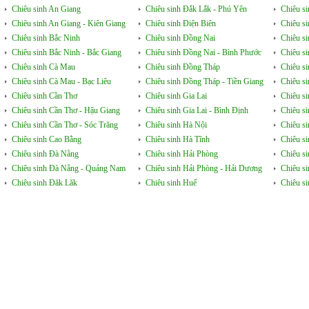
Chiêu sinh An Giang
Chiêu sinh Đắk Lắk - Phú Yên
Chiêu s
Chiêu sinh An Giang - Kiên Giang
Chiêu sinh Điện Biên
Chiêu s
Chiêu sinh Bắc Ninh
Chiêu sinh Đồng Nai
Chiêu s
Chiêu sinh Bắc Ninh - Bắc Giang
Chiêu sinh Đồng Nai - Bình Phước
Chiêu s
Chiêu sinh Cà Mau
Chiêu sinh Đồng Tháp
Chiêu si
Chiêu sinh Cà Mau - Bạc Liêu
Chiêu sinh Đồng Tháp - Tiền Giang
Chiêu s
Chiêu sinh Cần Thơ
Chiêu sinh Gia Lai
Chiêu s
Chiêu sinh Cần Thơ - Hậu Giang
Chiêu sinh Gia Lai - Bình Định
Chiêu s
Chiêu sinh Cần Thơ - Sóc Trăng
Chiêu sinh Hà Nội
Chiêu s
Chiêu sinh Cao Bằng
Chiêu sinh Hà Tĩnh
Chiêu si
Chiêu sinh Đà Nẵng
Chiêu sinh Hải Phòng
Chiêu si
Chiêu sinh Đà Nẵng - Quảng Nam
Chiêu sinh Hải Phòng - Hải Dương
Chiêu s
Chiêu sinh Đăk Lăk
Chiêu sinh Huế
Chiêu s