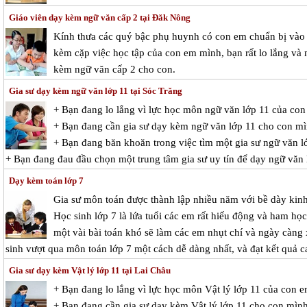
Giáo viên dạy kèm ngữ văn cấp 2 tại Đăk Nông
Kính thưa các quý bậc phụ huynh có con em chuẩn bị vào c
kèm cặp việc học tập của con em mình, bạn rất lo lắng và m
kèm ngữ văn cấp 2 cho con.
Gia sư dạy kèm ngữ văn lớp 11 tại Sóc Trăng
+ Bạn đang lo lắng vì lực học môn ngữ văn lớp 11 của co
+ Bạn đang cần gia sư dạy kèm ngữ văn lớp 11 cho con m
+ Bạn đang băn khoăn trong việc tìm một gia sư ngữ văn lớ
+ Bạn đang đau đầu chọn một trung tâm gia sư uy tín để dạy ngữ văn
Dạy kèm toán lớp 7
Gia sư môn toán được thành lập nhiều năm với bề dày kinh 
Học sinh lớp 7 là lứa tuổi các em rất hiếu động và ham học
một vài bài toán khó sẽ làm các em nhụt chí và ngày càng 
sinh vượt qua môn toán lớp 7 một cách dễ dàng nhất, và đạt kết quả c
Gia sư dạy kèm Vật lý lớp 11 tại Lai Châu
+ Bạn đang lo lắng vì lực học môn Vật lý lớp 11 của con 
+ Bạn đang cần gia sư dạy kèm Vật lý lớp 11 cho con mìn