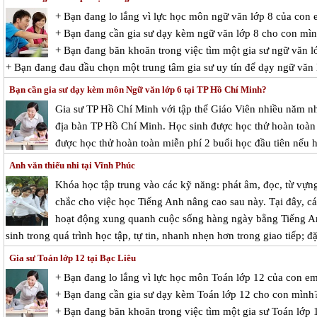
+ Bạn đang lo lắng vì lực học môn ngữ văn lớp 8 của con
+ Bạn đang cần gia sư dạy kèm ngữ văn lớp 8 cho con mì
+ Bạn đang băn khoăn trong việc tìm một gia sư ngữ văn lớ
+ Bạn đang đau đầu chọn một trung tâm gia sư uy tín để dạy ngữ văn
Bạn cần gia sư dạy kèm môn Ngữ văn lớp 6 tại TP Hồ Chí Minh?
Gia sư TP Hồ Chí Minh với tập thể Giáo Viên nhiều năm nh
địa bàn TP Hồ Chí Minh. Học sinh được học thử hoàn toàn m
được học thử hoàn toàn miễn phí 2 buổi học đầu tiên nếu h
Anh văn thiếu nhi tại Vĩnh Phúc
Khóa học tập trung vào các kỹ năng: phát âm, đọc, từ vựn
chắc cho việc học Tiếng Anh nâng cao sau này. Tại đây, c
hoạt động xung quanh cuộc sống hàng ngày bằng Tiếng An
sinh trong quá trình học tập, tự tin, nhanh nhẹn hơn trong giao tiếp; đ
Gia sư Toán lớp 12 tại Bạc Liêu
+ Bạn đang lo lắng vì lực học môn Toán lớp 12 của con e
+ Bạn đang cần gia sư dạy kèm Toán lớp 12 cho con mình
+ Bạn đang băn khoăn trong việc tìm một gia sư Toán lớp 1