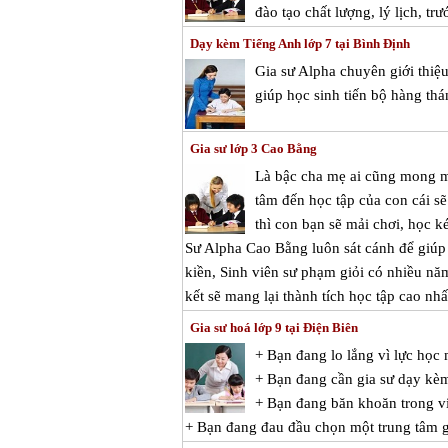
đào tạo chất lượng, lý lịch, tr
Dạy kèm Tiếng Anh lớp 7 tại Bình Định
Gia sư Alpha chuyên giới thiệ
giúp học sinh tiến bộ hàng thá
Gia sư lớp 3 Cao Bằng
Là bậc cha mẹ ai cũng mong m
tâm đến học tập của con cái s
thì con bạn sẽ mải chơi, học
Sư Alpha Cao Bằng luôn sát cánh để giúp
kiền, Sinh viên sư phạm giỏi có nhiều nă
kết sẽ mang lại thành tích học tập cao n
Gia sư hoá lớp 9 tại Điện Biên
+ Bạn đang lo lắng vì lực học
+ Bạn đang cần gia sư dạy kè
+ Bạn đang băn khoăn trong việ
+ Bạn đang đau đầu chọn một trung tâm gi