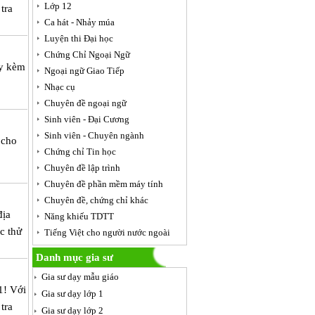
Lớp 12
tra
Ca hát - Nhảy múa
Luyện thi Đại học
Chứng Chỉ Ngoại Ngữ
ạy kèm
Ngoại ngữ Giao Tiếp
Nhạc cụ
Chuyên đề ngoại ngữ
Sinh viên - Đại Cương
Sinh viên - Chuyên ngành
 cho
Chứng chỉ Tin học
Chuyên đề lập trình
Chuyên đề phần mềm máy tính
Chuyên đề, chứng chỉ khác
địa
Năng khiếu TDTT
c thử
Tiếng Việt cho người nước ngoài
Danh mục gia sư
Gia sư dạy mẫu giáo
1! Với
Gia sư dạy lớp 1
tra
Gia sư dạy lớp 2