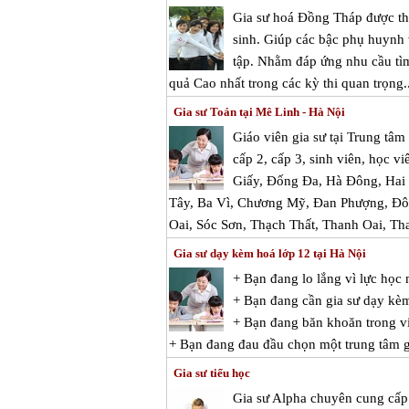
Gia sư hoá Đồng Tháp được t
sinh. Giúp các bậc phụ huynh v
tập. Nhằm đáp ứng nhu cầu tìm 
quả Cao nhất trong các kỳ thi quan trọng..
Gia sư Toán tại Mê Linh - Hà Nội
Giáo viên gia sư tại Trung tâ
cấp 2, cấp 3, sinh viên, học v
Giấy, Đống Đa, Hà Đông, Hai
Tây, Ba Vì, Chương Mỹ, Đan Phượng, Đô
Oai, Sóc Sơn, Thạch Thất, Thanh Oai, Th
Gia sư dạy kèm hoá lớp 12 tại Hà Nội
+ Bạn đang lo lắng vì lực họ
+ Bạn đang cần gia sư dạy kè
+ Bạn đang băn khoăn trong vi
+ Bạn đang đau đầu chọn một trung tâm gi
Gia sư tiểu học
Gia sư Alpha chuyên cung cấp g