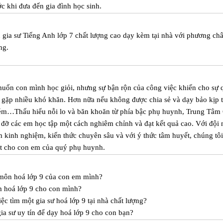
ước khi đưa đến gia đình học sinh.
u gia sư Tiếng Anh lớp 7 chất lượng cao dạy kèm tại nhà với phương ch
ng.
uốn con mình học giỏi, nhưng sự bận rộn của công việc khiến cho sự 
ẽ gặp nhiều khó khăn. Hơn nữa nếu không được chia sẻ và dạy bảo kịp 
 kém…Thấu hiểu nỗi lo và băn khoăn từ phía bậc phụ huynh, Trung Tâm
 đỡ các em học tập một cách nghiêm chỉnh và đạt kết quả cao. Với đội
m kinh nghiệm, kiến thức chuyên sâu và với ý thức tâm huyết, chúng tô
hất cho con em của quý phụ huynh.
 môn hoá lớp 9 của con em mình?
m hoá lớp 9 cho con mình?
c tìm một gia sư hoá lớp 9 tại nhà chất lượng?
a sư uy tín để dạy hoá lớp 9 cho con bạn?