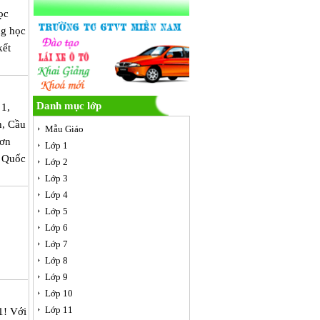
ọc
ng học
kết
Danh mục lớp
 1,
h, Cầu
Mẫu Giáo
Sơn
Lớp 1
, Quốc
Lớp 2
Lớp 3
Lớp 4
Lớp 5
Lớp 6
Lớp 7
Lớp 8
Lớp 9
Lớp 10
Lớp 11
1! Với