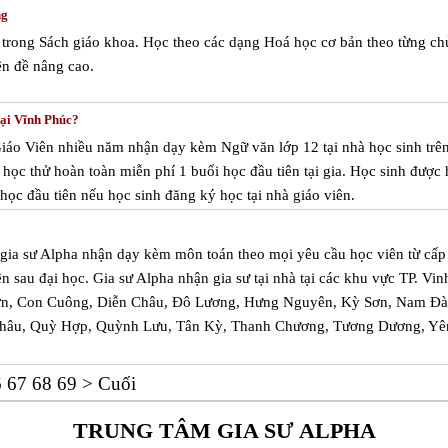
ng
trong Sách giáo khoa. Học theo các dạng Hoá học cơ bản theo từng ch
n đề nâng cao.
tại Vĩnh Phúc?
Giáo Viên nhiều năm nhận dạy kèm Ngữ văn lớp 12 tại nhà học sinh trên
học thử hoàn toàn miễn phí 1 buổi học đầu tiên tại gia. Học sinh được
học đầu tiên nếu học sinh đăng ký học tại nhà giáo viên.
m gia sư Alpha nhận dạy kèm môn toán theo mọi yêu cầu học viên từ cấp
ên sau đại học. Gia sư Alpha nhận gia sư tại nhà tại các khu vực TP. Vin
ơn, Con Cuông, Diễn Châu, Đô Lương, Hưng Nguyên, Kỳ Sơn, Nam Đà
Châu, Quỳ Hợp, Quỳnh Lưu, Tân Kỳ, Thanh Chương, Tương Dương, Yê
6
67
68
69
>
Cuối
TRUNG TÂM GIA SƯ ALPHA