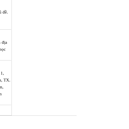
ủ đề.
 địa
 học
 1,
h, TX.
n,
n