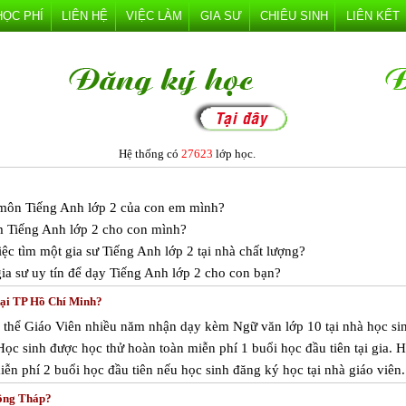
HỌC PHÍ
LIÊN HỆ
VIỆC LÀM
GIA SƯ
CHIÊU SINH
LIÊN KẾT
Hệ thống có
27623
lớp học.
c môn Tiếng Anh lớp 2 của con em mình?
m Tiếng Anh lớp 2 cho con mình?
ệc tìm một gia sư Tiếng Anh lớp 2 tại nhà chất lượng?
ia sư uy tín để dạy Tiếng Anh lớp 2 cho con bạn?
tại TP Hồ Chí Minh?
 thể Giáo Viên nhiều năm nhận dạy kèm Ngữ văn lớp 10 tại nhà học si
ọc sinh được học thử hoàn toàn miễn phí 1 buổi học đầu tiên tại gia. 
ễn phí 2 buổi học đầu tiên nếu học sinh đăng ký học tại nhà giáo viên.
Đồng Tháp?