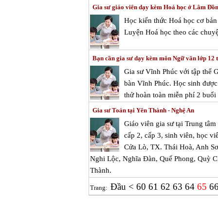
Gia sư giáo viên dạy kèm Hoá học ở Lâm Đồ
Học kiến thức Hoá học cơ bản 
Luyện Hoá học theo các chuyệ
Bạn cần gia sư dạy kèm môn Ngữ văn lớp 12 
Gia sư Vĩnh Phúc với tập thể 
bàn Vĩnh Phúc. Học sinh được 
thử hoàn toàn miễn phí 2 buổi 
Gia sư Toán tại Yên Thành - Nghệ An
Giáo viên gia sư tại Trung tâ
cấp 2, cấp 3, sinh viên, học vi
Cửa Lò, TX. Thái Hoà, Anh S
Nghi Lộc, Nghĩa Đàn, Quế Phong, Quỳ 
Thành.
Đầu
<
60
61
62
63
64
65
6
Trang: