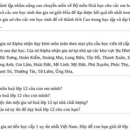
hành lập nhằm nâng cao chuyên môn về Bộ môn Hoá học cho các em h
à các em học sinh tìm gia sư giỏi Hóa để đạt được kết quả tốt nhất tro
gia sư cho các em học sinh để có thành tích Cao trong học tập và đạt 
.
m gia sư Alpha nhận dạy kèm môn toán theo mọi yêu cầu học viên từ cấp
iên sau đại học. Gia sư Alpha nhận gia sư tại nhà tại các khu vực Ba Đìn
 Bà Trưng, Hoàn Kiếm, Hoàng Mai, Long Biên, Tây Hồ, Thanh Xuân, 
ng Anh, Gia Lâm, Hoài Đức, Mê Linh, Mỹ Đức, Phú Xuyên, Phúc Thọ
anh Trì, Thường Tín, Từ Liêm, Ứng Hòa.
c môn hoá lớp 12 của con em mình?
m hoá lớp 12 cho con mình?
ệc tìm một gia sư hoá lớp 12 tại nhà chất lượng?
a sư uy tín để dạy hoá lớp 12 cho con bạn?
ia sư tiểu học cấp 1 uy tín nhất Việt Nam. Hãy để con bạn giỏi từ lớp 