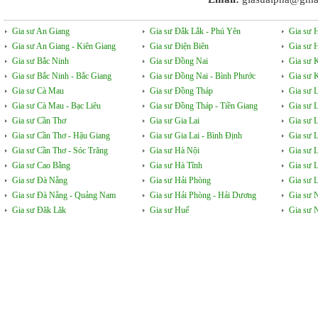
Gia sư An Giang
Gia sư Đắk Lắk - Phú Yên
Gia sư 
Gia sư An Giang - Kiên Giang
Gia sư Điện Biên
Gia sư 
Gia sư Bắc Ninh
Gia sư Đồng Nai
Gia sư 
Gia sư Bắc Ninh - Bắc Giang
Gia sư Đồng Nai - Bình Phước
Gia sư 
Gia sư Cà Mau
Gia sư Đồng Tháp
Gia sư 
Gia sư Cà Mau - Bạc Liêu
Gia sư Đồng Tháp - Tiền Giang
Gia sư 
Gia sư Cần Thơ
Gia sư Gia Lai
Gia sư 
Gia sư Cần Thơ - Hậu Giang
Gia sư Gia Lai - Bình Định
Gia sư 
Gia sư Cần Thơ - Sóc Trăng
Gia sư Hà Nội
Gia sư 
Gia sư Cao Bằng
Gia sư Hà Tĩnh
Gia sư 
Gia sư Đà Nẵng
Gia sư Hải Phòng
Gia sư L
Gia sư Đà Nẵng - Quảng Nam
Gia sư Hải Phòng - Hải Dương
Gia sư 
Gia sư Đăk Lăk
Gia sư Huế
Gia sư 