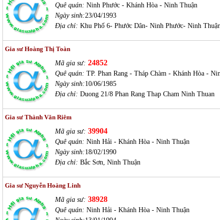
Quê quán:
Ninh Phước - Khánh Hòa - Ninh Thuận
Ngày sinh:
23/04/1993
Địa chỉ:
Khu Phố 6- Phước Dân- Ninh Phước- Ninh Thuậ
Gia sư Hoàng Thị Toàn
24852
Mã gia sư:
Quê quán:
TP. Phan Rang - Tháp Chàm - Khánh Hòa - Ni
Ngày sinh:
10/06/1985
Địa chỉ:
Duong 21/8 Phan Rang Thap Cham Ninh Thuan
Gia sư Thành Văn Riêm
39904
Mã gia sư:
Quê quán:
Ninh Hải - Khánh Hòa - Ninh Thuận
Ngày sinh:
18/02/1990
Địa chỉ:
Bắc Sơn, Ninh Thuận
Gia sư Nguyễn Hoàng Linh
38928
Mã gia sư:
Quê quán:
Ninh Hải - Khánh Hòa - Ninh Thuận