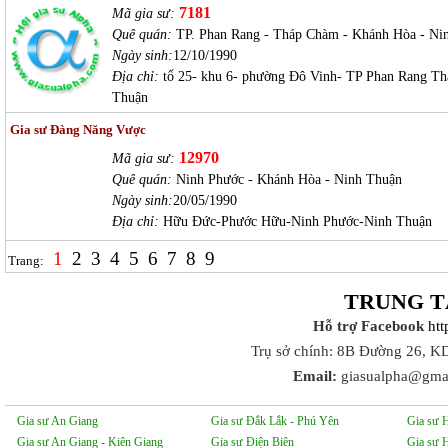
7181
Mã gia sư:
Quê quán:
TP. Phan Rang - Tháp Chàm - Khánh Hòa - Ni
Ngày sinh:
12/10/1990
Địa chỉ:
tổ 25- khu 6- phường Đô Vinh- TP Phan Rang T
Thuận
Gia sư Đàng Năng Vược
12970
Mã gia sư:
Quê quán:
Ninh Phước - Khánh Hòa - Ninh Thuận
Ngày sinh:
20/05/1990
Địa chỉ:
Hữu Đức-Phước Hữu-Ninh Phước-Ninh Thuận
1
2
3
4
5
6
7
8
9
Trang:
TRUNG T
Hỗ trợ Facebook
ht
Trụ sở chính: 8B Đường 26, K
Email:
giasualpha@gma
Gia sư An Giang
Gia sư Đắk Lắk - Phú Yên
Gia sư 
Gia sư An Giang - Kiên Giang
Gia sư Điện Biên
Gia sư 