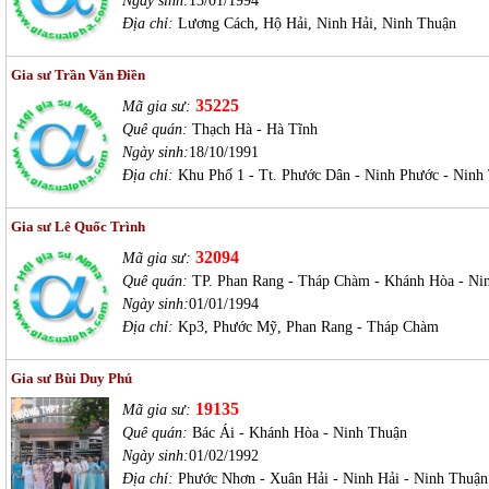
Ngày sinh:
13/01/1994
Địa chỉ:
Lương Cách, Hộ Hải, Ninh Hải, Ninh Thuận
Gia sư Trần Văn Điền
35225
Mã gia sư:
Quê quán:
Thạch Hà - Hà Tĩnh
Ngày sinh:
18/10/1991
Địa chỉ:
Khu Phố 1 - Tt. Phước Dân - Ninh Phước - Ninh
Gia sư Lê Quốc Trình
32094
Mã gia sư:
Quê quán:
TP. Phan Rang - Tháp Chàm - Khánh Hòa - Ni
Ngày sinh:
01/01/1994
Địa chỉ:
Kp3, Phước Mỹ, Phan Rang - Tháp Chàm
Gia sư Bùi Duy Phú
19135
Mã gia sư:
Quê quán:
Bác Ái - Khánh Hòa - Ninh Thuận
Ngày sinh:
01/02/1992
Địa chỉ:
Phước Nhơn - Xuân Hải - Ninh Hải - Ninh Thuận