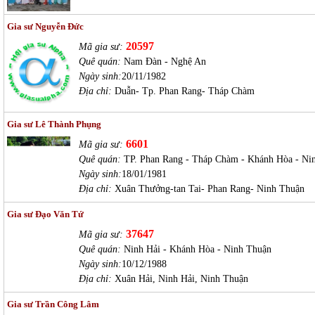
Gia sư Nguyễn Đức
20597
Mã gia sư:
Quê quán:
Nam Đàn - Nghệ An
Ngày sinh:
20/11/1982
Địa chỉ:
Duẫn- Tp. Phan Rang- Tháp Chàm
Gia sư Lê Thành Phụng
6601
Mã gia sư:
Quê quán:
TP. Phan Rang - Tháp Chàm - Khánh Hòa - Ni
Ngày sinh:
18/01/1981
Địa chỉ:
Xuân Thưởng-tan Tai- Phan Rang- Ninh Thuận
Gia sư Đạo Văn Tứ
37647
Mã gia sư:
Quê quán:
Ninh Hải - Khánh Hòa - Ninh Thuận
Ngày sinh:
10/12/1988
Địa chỉ:
Xuân Hải, Ninh Hải, Ninh Thuận
Gia sư Trần Công Lâm