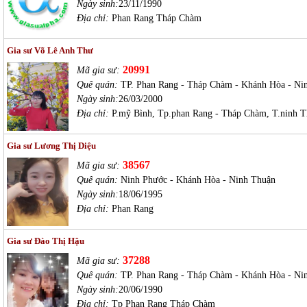
Ngày sinh:
23/11/1990
Địa chỉ:
Phan Rang Tháp Chàm
Gia sư Võ Lê Anh Thư
20991
Mã gia sư:
Quê quán:
TP. Phan Rang - Tháp Chàm - Khánh Hòa - Ni
Ngày sinh:
26/03/2000
Địa chỉ:
P.mỹ Bình, Tp.phan Rang - Tháp Chàm, T.ninh 
Gia sư Lương Thị Diệu
38567
Mã gia sư:
Quê quán:
Ninh Phước - Khánh Hòa - Ninh Thuận
Ngày sinh:
18/06/1995
Địa chỉ:
Phan Rang
Gia sư Đào Thị Hậu
37288
Mã gia sư:
Quê quán:
TP. Phan Rang - Tháp Chàm - Khánh Hòa - Ni
Ngày sinh:
20/06/1990
Địa chỉ:
Tp Phan Rang Tháp Chàm