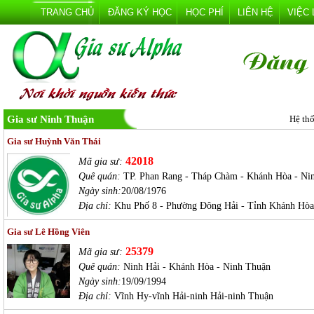
TRANG CHỦ
ĐĂNG KÝ HỌC
HỌC PHÍ
LIÊN HỆ
VIỆC
Gia sư Ninh Thuận
Hệ th
Gia sư Huỳnh Văn Thái
42018
Mã gia sư:
Quê quán:
TP. Phan Rang - Tháp Chàm - Khánh Hòa - Ni
Ngày sinh:
20/08/1976
Địa chỉ:
Khu Phố 8 - Phường Đông Hải - Tỉnh Khánh Hòa
Gia sư Lê Hồng Viên
25379
Mã gia sư:
Quê quán:
Ninh Hải - Khánh Hòa - Ninh Thuận
Ngày sinh:
19/09/1994
Địa chỉ:
Vĩnh Hy-vĩnh Hải-ninh Hải-ninh Thuận