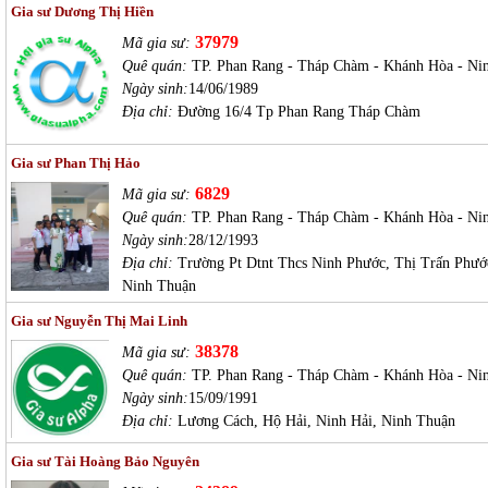
Gia sư Dương Thị Hiền
37979
Mã gia sư:
Quê quán:
TP. Phan Rang - Tháp Chàm - Khánh Hòa - Ni
Ngày sinh:
14/06/1989
Địa chỉ:
Đường 16/4 Tp Phan Rang Tháp Chàm
Gia sư Phan Thị Hảo
6829
Mã gia sư:
Quê quán:
TP. Phan Rang - Tháp Chàm - Khánh Hòa - Ni
Ngày sinh:
28/12/1993
Địa chỉ:
Trường Pt Dtnt Thcs Ninh Phước, Thị Trấn Phướ
Ninh Thuận
Gia sư Nguyễn Thị Mai Linh
38378
Mã gia sư:
Quê quán:
TP. Phan Rang - Tháp Chàm - Khánh Hòa - Ni
Ngày sinh:
15/09/1991
Địa chỉ:
Lương Cách, Hộ Hải, Ninh Hải, Ninh Thuận
Gia sư Tài Hoàng Bảo Nguyên