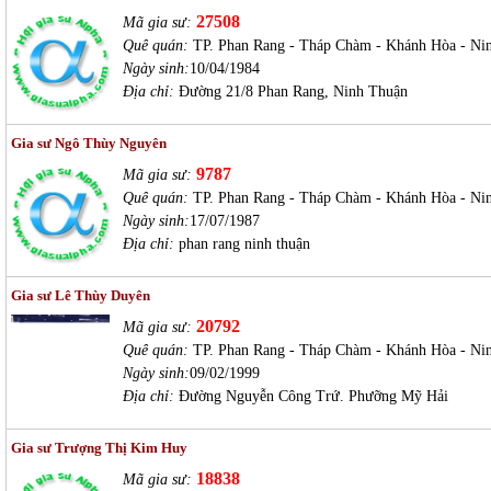
27508
Mã gia sư:
Quê quán:
TP. Phan Rang - Tháp Chàm - Khánh Hòa - Ni
Ngày sinh:
10/04/1984
Địa chỉ:
Đường 21/8 Phan Rang, Ninh Thuận
Gia sư Ngô Thùy Nguyên
9787
Mã gia sư:
Quê quán:
TP. Phan Rang - Tháp Chàm - Khánh Hòa - Ni
Ngày sinh:
17/07/1987
Địa chỉ:
phan rang ninh thuận
Gia sư Lê Thùy Duyên
20792
Mã gia sư:
Quê quán:
TP. Phan Rang - Tháp Chàm - Khánh Hòa - Ni
Ngày sinh:
09/02/1999
Địa chỉ:
Đường Nguyễn Công Trứ. Phưỡng Mỹ Hải
Gia sư Trượng Thị Kim Huy
18838
Mã gia sư: