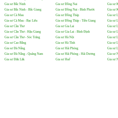
Gia sư Bắc Ninh
Gia sư Đồng Nai
Gia sư 
Gia sư Bắc Ninh - Bắc Giang
Gia sư Đồng Nai - Bình Phước
Gia sư 
Gia sư Cà Mau
Gia sư Đồng Tháp
Gia sư 
Gia sư Cà Mau - Bạc Liêu
Gia sư Đồng Tháp - Tiền Giang
Gia sư 
Gia sư Cần Thơ
Gia sư Gia Lai
Gia sư 
Gia sư Cần Thơ - Hậu Giang
Gia sư Gia Lai - Bình Định
Gia sư 
Gia sư Cần Thơ - Sóc Trăng
Gia sư Hà Nội
Gia sư 
Gia sư Cao Bằng
Gia sư Hà Tĩnh
Gia sư 
Gia sư Đà Nẵng
Gia sư Hải Phòng
Gia sư L
Gia sư Đà Nẵng - Quảng Nam
Gia sư Hải Phòng - Hải Dương
Gia sư 
Gia sư Đăk Lăk
Gia sư Huế
Gia sư 