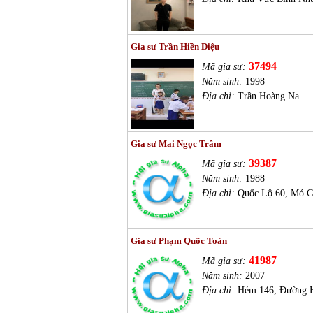
Gia sư Trần Hiền Diệu
37494
Mã gia sư:
Năm sinh:
1998
Địa chỉ:
Trần Hoàng Na
Gia sư Mai Ngọc Trâm
39387
Mã gia sư:
Năm sinh:
1988
Địa chỉ:
Quốc Lộ 60, Mỏ C
Gia sư Phạm Quốc Toàn
41987
Mã gia sư:
Năm sinh:
2007
Địa chỉ:
Hẻm 146, Đường H