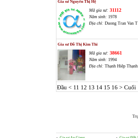
Gia sư Nguyễn Thị Hệ
31112
Mã gia sư:
Năm sinh:
1978
Địa chỉ:
Duong Tran Van T
Gia sư Đỗ Thị Kim Thi
38661
Mã gia sư:
Năm sinh:
1994
Địa chỉ:
Thạnh Hiệp Thạnh
Đầu
<
11
12
13
14
15
16
>
Cuối
Tr
Gia sư An Giang
Gia sư Đắk 