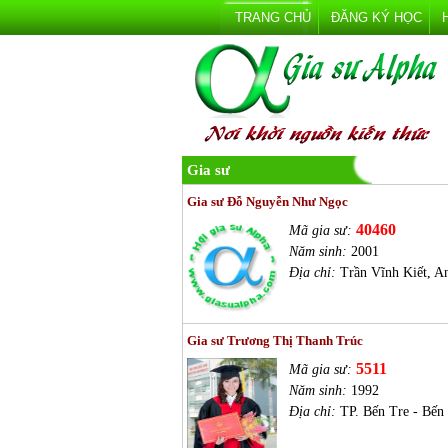
TRANG CHỦ
ĐĂNG KÝ HỌC
Gia sư
Gia sư Đỗ Nguyễn Như Ngọc
40460
Mã gia sư:
Năm sinh:
2001
Địa chỉ:
Trần Vĩnh Kiết, A
Gia sư Trương Thị Thanh Trúc
5511
Mã gia sư:
Năm sinh:
1992
Địa chỉ:
TP. Bến Tre - Bến