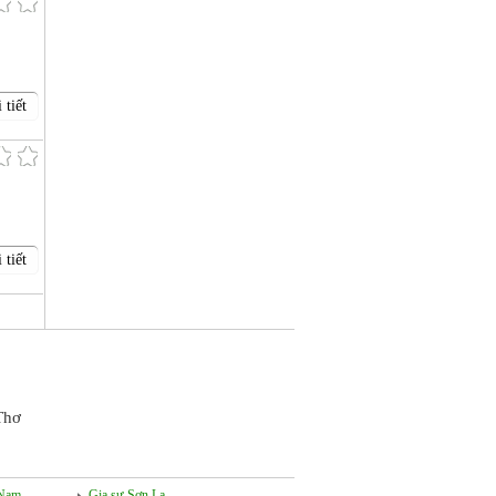
 tiết
 tiết
Thơ
 Nam
Gia sư Sơn La