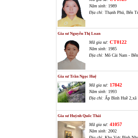
Năm sinh:
1989
Địa chỉ:
Thạnh Phú, Bến T
Gia sư Nguyễn Thị Loan
CT0122
Mã gia sư:
Năm sinh:
1985
Địa chỉ:
Mỏ Cài Nam - Bến
Gia sư Trần Ngọc Huệ
17842
Mã gia sư:
Năm sinh:
1993
Địa chỉ:
Ấp Bình Huề 2,xã 
Gia sư Huỳnh Quốc Thái
41057
Mã gia sư:
Năm sinh:
2002
Địa chỉ:
Khu Vực Bình Nhự