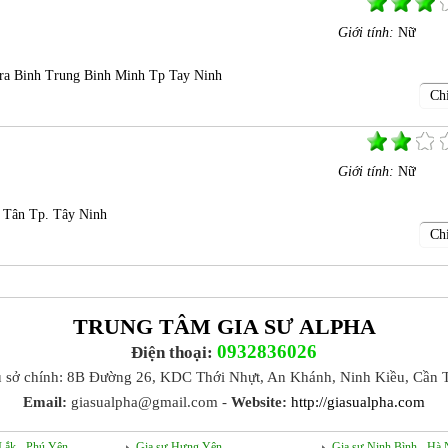
Giới tính:
Nữ
ra Binh Trung Binh Minh Tp Tay Ninh
Chi
Giới tính:
Nữ
 Tân Tp. Tây Ninh
Chi
TRUNG TÂM GIA SƯ ALPHA
0932836026
Điện thoại:
ụ sở chính: 8B Đường 26, KDC Thới Nhựt, An Khánh, Ninh Kiều, Cần 
Email:
giasualpha@gmail.com -
Website:
http://giasualpha.com
Lắk - Phú Yên
Gia sư Hưng Yên
Gia sư Ninh Bình - Hà