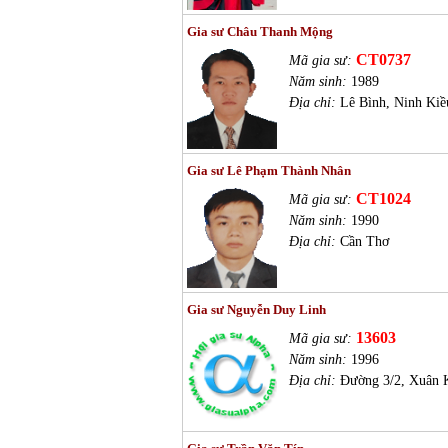
Gia sư Châu Thanh Mộng
CT0737
Mã gia sư:
Năm sinh:
1989
Địa chỉ:
Lê Bình, Ninh Kiề
Gia sư Lê Phạm Thành Nhân
CT1024
Mã gia sư:
Năm sinh:
1990
Địa chỉ:
Cần Thơ
Gia sư Nguyễn Duy Linh
13603
Mã gia sư:
Năm sinh:
1996
Địa chỉ:
Đường 3/2, Xuân 