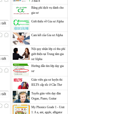
3 Bài 8
Bảng phí dịch vụ dành cho
gia sư
Giới thiệu về Gia sư Alpha
 tiết
Cam kết của Gia sư Alpha
Nội quy nhận lớp có thu phí
giới thiệu tại Trung tâm gia
 tiết
sư Alpha
Hướng dẫn tìm lớp dạy gia
sư
Giáo viên gia sư luyện thi
IELTS cấp tốc ở Cần Thơ
Tuyển giáo viên dạy đàn
 tiết
Organ, Piano, Guitar
My Phonics Grade 1 - Unit
1: A a, ant, apple, alligator