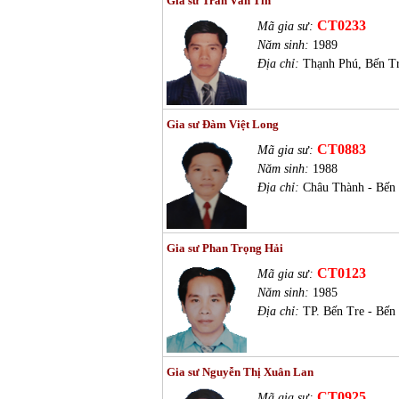
Gia sư Trần Văn Tín
CT0233
Mã gia sư:
Năm sinh:
1989
Địa chỉ:
Thạnh Phú, Bến T
Gia sư Đàm Việt Long
CT0883
Mã gia sư:
Năm sinh:
1988
Địa chỉ:
Châu Thành - Bến
Gia sư Phan Trọng Hải
CT0123
Mã gia sư:
Năm sinh:
1985
Địa chỉ:
TP. Bến Tre - Bến
Gia sư Nguyễn Thị Xuân Lan
CT0925
Mã gia sư: