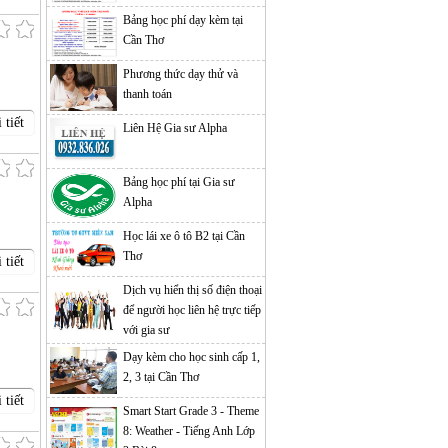
Bảng học phí dạy kèm tại
Cần Thơ
Phương thức dạy thử và
thanh toán
 tiết
Liên Hệ Gia sư Alpha
Bảng học phí tại Gia sư
Alpha
Học lái xe ô tô B2 tại Cần
Thơ
 tiết
Dịch vụ hiển thị số điện thoại
để người học liên hệ trực tiếp
với gia sư
Dạy kèm cho học sinh cấp 1,
2, 3 tại Cần Thơ
 tiết
Smart Start Grade 3 - Theme
8: Weather - Tiếng Anh Lớp