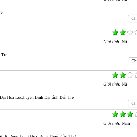
re
Chi
Giới tính:
Nữ
 Tre
Chi
Giới tính:
Nữ
Đại Hòa Lộc,huyện Bình Đại,tỉnh Bến Tre
Chi
Giới tính:
Nam
t, Phường Long Hoà, Bình Thuỷ, Cần Thơ