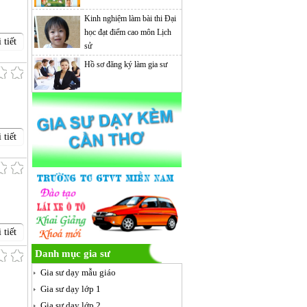
Kinh nghiệm làm bài thi Đại
học đạt điểm cao môn Lịch
 tiết
sử
Hồ sơ đăng ký làm gia sư
 tiết
 tiết
Danh mục gia sư
Gia sư dạy mẫu giáo
Gia sư dạy lớp 1
Gia sư dạy lớp 2