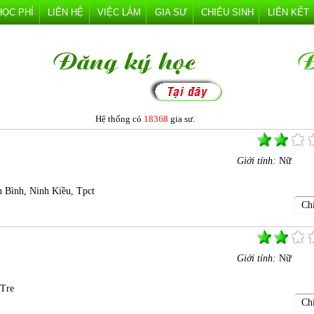
HỌC PHÍ
LIÊN HỆ
VIỆC LÀM
GIA SƯ
CHIÊU SINH
LIÊN KẾT
Hệ thống có
18368
gia sư.
Giới tính:
Nữ
n Bình, Ninh Kiều, Tpct
Chi
Giới tính:
Nữ
 Tre
Chi