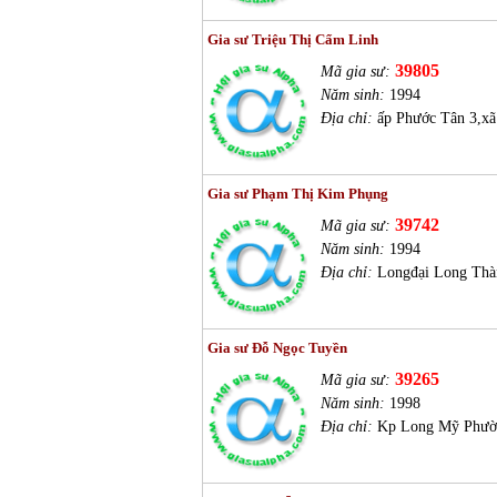
Gia sư Triệu Thị Cẩm Linh
39805
Mã gia sư:
Năm sinh:
1994
Địa chỉ:
ấp Phước Tân 3,x
Gia sư Phạm Thị Kim Phụng
39742
Mã gia sư:
Năm sinh:
1994
Địa chỉ:
Longđại Long Thà
Gia sư Đỗ Ngọc Tuyền
39265
Mã gia sư:
Năm sinh:
1998
Địa chỉ:
Kp Long Mỹ Phườ