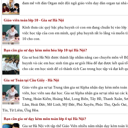
đam mê với đàn Organ một đội ngũ giáo viên dạy đàn organ tại nhà 
Giáo viên toán lớp 10 - Gia sư Hà Nội
Kính thưa các quý bậc phụ huynh có con em đang chuẩn bị vào lớp 1
việc học tập của con em mình, quý phụ huynh rất lo lắng và muốn tì
10 cho con.
Bạn cần gia sư dạy kèm môn hóa lớp 10 tại Hà Nội?
Gia sư hoá Hà Nội được thành lập nhằm nâng cao chuyên môn về Bộ
huynh và các em học sinh tìm gia sư giỏi Hóa để đạt được kết quả tố
cho các em học sinh để có thành tích Cao trong học tập và đạt kết qu
Gia sư Toán tại Cầu Giấy - Hà Nội
Giáo viên gia sư tại Trung tâm gia sư Alpha nhận dạy kèm môn toán t
viên, học viên sau đại học. Gia sư Alpha nhận gia sư tại nhà tại cá
Trưng, Hoàn Kiếm, Hoàng Mai, Long Biên, Tây Hồ, Thanh Xuân, Sơ
Lâm, Hoài Đức, Mê Linh, Mỹ Đức, Phú Xuyên, Phúc Thọ, Quốc Oai, 
Tín, Từ Liêm, Ứng Hòa.
Bạn cần gia sư dạy kèm môn toán lớp 4 tại Hà Nội?
Gia sư Hà Nội với tập thể Giáo Viên nhiều năm nhận dạy kèm toán lớ