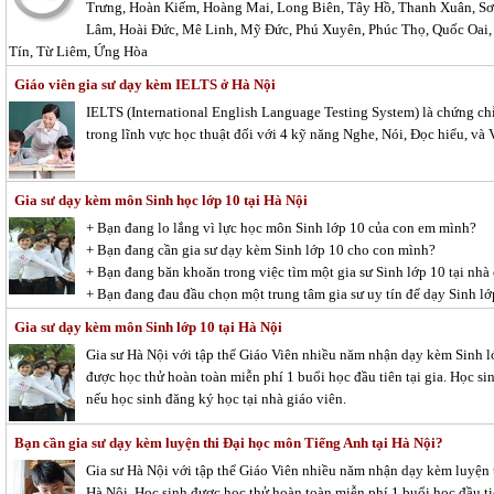
Trưng, Hoàn Kiếm, Hoàng Mai, Long Biên, Tây Hồ, Thanh Xuân, Sơ
Lâm, Hoài Đức, Mê Linh, Mỹ Đức, Phú Xuyên, Phúc Thọ, Quốc Oai, 
Tín, Từ Liêm, Ứng Hòa
Giáo viên gia sư dạy kèm IELTS ở Hà Nội
IELTS (International English Language Testing System) là chứng ch
trong lĩnh vực học thuật đối với 4 kỹ năng Nghe, Nói, Đọc hiểu, và V
Gia sư dạy kèm môn Sinh học lớp 10 tại Hà Nội
+ Bạn đang lo lắng vì lực học môn Sinh lớp 10 của con em mình?
+ Bạn đang cần gia sư dạy kèm Sinh lớp 10 cho con mình?
+ Bạn đang băn khoăn trong việc tìm một gia sư Sinh lớp 10 tại nhà
+ Bạn đang đau đầu chọn một trung tâm gia sư uy tín để dạy Sinh l
Gia sư dạy kèm môn Sinh lớp 10 tại Hà Nội
Gia sư Hà Nội với tập thể Giáo Viên nhiều năm nhận dạy kèm Sinh lớ
được học thử hoàn toàn miễn phí 1 buổi học đầu tiên tại gia. Học si
nếu học sinh đăng ký học tại nhà giáo viên.
Bạn cần gia sư dạy kèm luyện thi Đại học môn Tiếng Anh tại Hà Nội?
Gia sư Hà Nội với tập thể Giáo Viên nhiều năm nhận dạy kèm luyện t
Hà Nội. Học sinh được học thử hoàn toàn miễn phí 1 buổi học đầu ti