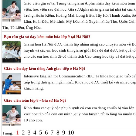
Giáo viên gia sư tại Trung tâm gia sư Alpha nhận dạy kèm môn toán t
viên, học viên sau đại học. Gia sư Alpha nhận gia sư tại nhà tại cá
Trưng, Hoàn Kiếm, Hoàng Mai, Long Biên, Tây Hồ, Thanh Xuân, Sơ
Lâm, Hoài Đức, Mê Linh, Mỹ Đức, Phú Xuyên, Phúc Thọ, Quốc Oai, 
Tín, Từ Liêm, Ứng Hòa.
Bạn cần gia sư dạy kèm môn hóa lớp 9 tại Hà Nội?
Gia sư hoá Hà Nội được thành lập nhằm nâng cao chuyên môn về Bộ
huynh và các em học sinh tìm gia sư giỏi Hóa để đạt được kết quả tố
cho các em học sinh để có thành tích Cao trong học tập và đạt kết qu
Giáo viên dạy kèm tiếng Anh giao tiếp ở Hà Nội
Intensive English for Communication (IEC) là khóa học giao tiếp cấ
tiếp trong thời gian ngắn nhất. Khóa học được thiết kế với nhiều c
khách hàng.
Giáo viên toán lớp 8 - Gia sư Hà Nội
Kính thưa các quý bậc phụ huynh có con em đang chuẩn bị vào lớp 1
việc học tập của con em mình, quý phụ huynh rất lo lắng và muốn tì
10 cho con.
1
2
3
4
5
6
7
8
9
10
Trang: