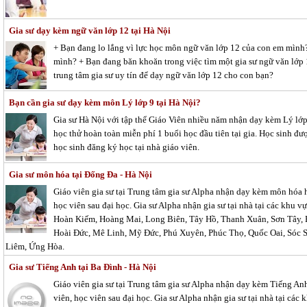
Gia sư dạy kèm ngữ văn lớp 12 tại Hà Nội
+ Bạn đang lo lắng vì lực học môn ngữ văn lớp 12 của con em mình
mình? + Bạn đang băn khoăn trong việc tìm một gia sư ngữ văn lớp 
trung tâm gia sư uy tín để dạy ngữ văn lớp 12 cho con bạn?
Bạn cần gia sư dạy kèm môn Lý lớp 9 tại Hà Nội?
Gia sư Hà Nội với tập thể Giáo Viên nhiều năm nhận dạy kèm Lý lớp 
học thử hoàn toàn miễn phí 1 buổi học đầu tiên tại gia. Học sinh đư
học sinh đăng ký học tại nhà giáo viên.
Gia sư môn hóa tại Đống Đa - Hà Nội
Giáo viên gia sư tại Trung tâm gia sư Alpha nhận dạy kèm môn hóa họ
học viên sau đại học. Gia sư Alpha nhận gia sư tại nhà tại các khu
Hoàn Kiếm, Hoàng Mai, Long Biên, Tây Hồ, Thanh Xuân, Sơn Tây,
Hoài Đức, Mê Linh, Mỹ Đức, Phú Xuyên, Phúc Thọ, Quốc Oai, Sóc S
Liêm, Ứng Hòa.
Gia sư Tiếng Anh tại Ba Đình - Hà Nội
Giáo viên gia sư tại Trung tâm gia sư Alpha nhận dạy kèm Tiếng Anh 
viên, học viên sau đại học. Gia sư Alpha nhận gia sư tại nhà tại cá