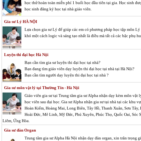
học thử hoàn toàn miễn phí 1 buổi học đầu tiên tại gia. Học sinh đư
học sinh đăng ký học tại nhà giáo viên.
Gia sư Lý HÀ NỘI
Lựa chọn gia sư Lý để giúp các em có phương pháp học tập môn Lý 
khó một cách logic và sáng tạo nhất là điều mà tất cả các bậc phụ
Luyện thi đại học Hà Nội
Bạn cần tìm gia sư luyện thi đại học tại nhà?
Bạn đang tìm giáo viên dạy luyện thi đại học tại nhà tại Hà Nội?
Bạn cần tìm người dạy luyện thi đại học tại nhà ?
Gia sư môn vật lý tại Thường Tín - Hà Nội
Giáo viên gia sư tại Trung tâm gia sư Alpha nhận dạy kèm môn vật lý
học viên sau đại học. Gia sư Alpha nhận gia sư tại nhà tại các khu
Hoàn Kiếm, Hoàng Mai, Long Biên, Tây Hồ, Thanh Xuân, Sơn Tây,
Hoài Đức, Mê Linh, Mỹ Đức, Phú Xuyên, Phúc Thọ, Quốc Oai, Sóc S
Liêm, Ứng Hòa.
Gia sư đàn Organ
Trung tâm gia sư Alpha Hà Nội nhận dạy đàn organ, xin trân trọng g