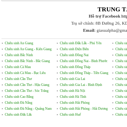
TRUNG T
Hỗ trợ Facebook
ht
Trụ sở chính: 8B Đường 26, K
Email:
giasualpha@gma
Chiêu sinh An Giang
Chiêu sinh Đắk Lắk - Phú Yên
Chiêu s
Chiêu sinh An Giang - Kiên Giang
Chiêu sinh Điện Biên
Chiêu s
Chiêu sinh Bắc Ninh
Chiêu sinh Đồng Nai
Chiêu s
Chiêu sinh Bắc Ninh - Bắc Giang
Chiêu sinh Đồng Nai - Bình Phước
Chiêu s
Chiêu sinh Cà Mau
Chiêu sinh Đồng Tháp
Chiêu si
Chiêu sinh Cà Mau - Bạc Liêu
Chiêu sinh Đồng Tháp - Tiền Giang
Chiêu s
Chiêu sinh Cần Thơ
Chiêu sinh Gia Lai
Chiêu s
Chiêu sinh Cần Thơ - Hậu Giang
Chiêu sinh Gia Lai - Bình Định
Chiêu s
Chiêu sinh Cần Thơ - Sóc Trăng
Chiêu sinh Hà Nội
Chiêu s
Chiêu sinh Cao Bằng
Chiêu sinh Hà Tĩnh
Chiêu si
Chiêu sinh Đà Nẵng
Chiêu sinh Hải Phòng
Chiêu si
Chiêu sinh Đà Nẵng - Quảng Nam
Chiêu sinh Hải Phòng - Hải Dương
Chiêu s
Chiêu sinh Đăk Lăk
Chiêu sinh Huế
Chiêu s