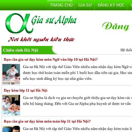
TRANG CHỦ
GIA SƯ
ĐĂNG KÝ HỌC
Chiêu sinh Hà Nội
Hệ thố
Bạn cần gia sư dạy kèm môn Ngữ văn lớp 10 tại Hà Nội?
Gia sư Hà Nội với tập thể Giáo Viên nhiều năm nhận dạy kèm Ngữ văn
được học thử hoàn toàn miễn phí 1 buổi học đầu tiên tại gia. Học si
nếu học sinh đăng ký học tại nhà giáo viên.
Dạy kèm lớp 11 tại Hà Nội
Gia sư Alpha là dịch vụ gia sư chuyên giới thiệu gia sư dạy kèm cá
tiến bộ hàng tháng. Đến với Gia sư Alpha phụ huynh sẽ được tư vấn v
Bạn cần gia sư dạy kèm môn toán lớp 11 tại Hà Nội?
Gia sư Hà Nội với tập thể Giáo Viên nhiều năm nhận dạy kèm toán lớ