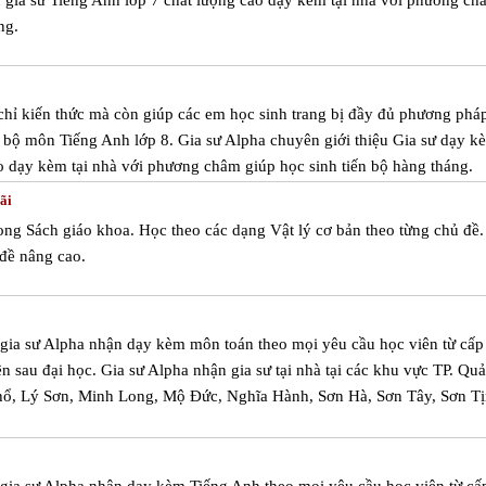
u gia sư Tiếng Anh lớp 7 chất lượng cao dạy kèm tại nhà với phương ch
ng.
hỉ kiến thức mà còn giúp các em học sinh trang bị đầy đủ phương pháp
g bộ môn Tiếng Anh lớp 8. Gia sư Alpha chuyên giới thiệu Gia sư dạy k
o dạy kèm tại nhà với phương châm giúp học sinh tiến bộ hàng tháng.
ãi
rong Sách giáo khoa. Học theo các dạng Vật lý cơ bản theo từng chủ đề.
đề nâng cao.
m gia sư Alpha nhận dạy kèm môn toán theo mọi yêu cầu học viên từ cấp
iên sau đại học. Gia sư Alpha nhận gia sư tại nhà tại các khu vực TP. Qu
hổ, Lý Sơn, Minh Long, Mộ Đức, Nghĩa Hành, Sơn Hà, Sơn Tây, Sơn Tị