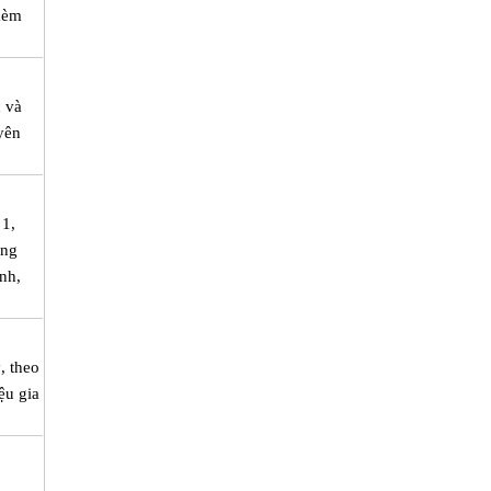
 kèm
c và
yên
 1,
ảng
nh,
, theo
ệu gia