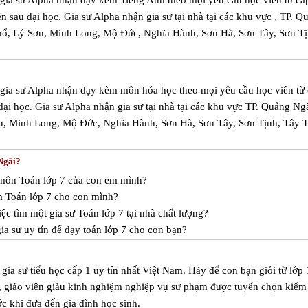
m gia sư Alpha nhận dạy kèm Tiếng Anh theo mọi yêu cầu học viên từ cấ
ên sau đại học. Gia sư Alpha nhận gia sư tại nhà tại các khu vực , TP. Q
hổ, Lý Sơn, Minh Long, Mộ Đức, Nghĩa Hành, Sơn Hà, Sơn Tây, Sơn Tị
m gia sư Alpha nhận dạy kèm môn hóa học theo mọi yêu cầu học viên từ 
 đại học. Gia sư Alpha nhận gia sư tại nhà tại các khu vực TP. Quảng Ng
n, Minh Long, Mộ Đức, Nghĩa Hành, Sơn Hà, Sơn Tây, Sơn Tịnh, Tây T
 Ngãi?
c môn Toán lớp 7 của con em mình?
m Toán lớp 7 cho con mình?
ệc tìm một gia sư Toán lớp 7 tại nhà chất lượng?
a sư uy tín để dạy toán lớp 7 cho con bạn?
ia sư tiểu học cấp 1 uy tín nhất Việt Nam. Hãy để con bạn giỏi từ lớp 
a, giáo viên giàu kinh nghiệm nghiệp vụ sư phạm được tuyển chọn kiểm 
ước khi đưa đến gia đình học sinh.