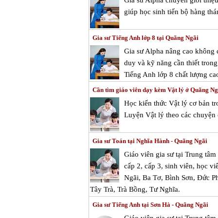
Gia sư Alpha chuyên giới thiệ
giúp học sinh tiến bộ hàng thá
Gia sư Tiếng Anh lớp 8 tại Quãng Ngãi
Gia sư Alpha nâng cao không c
duy và kỹ năng cần thiết tron
Tiếng Anh lớp 8 chất lượng ca
Cần tìm giáo viên dạy kèm Vật lý ở Quãng Ng
Học kiến thức Vật lý cơ bản t
Luyện Vật lý theo các chuyện 
Gia sư Toán tại Nghĩa Hành - Quãng Ngãi
Giáo viên gia sư tại Trung tâ
cấp 2, cấp 3, sinh viên, học v
Ngãi, Ba Tơ, Bình Sơn, Đức P
Tây Trà, Trà Bồng, Tư Nghĩa.
Gia sư Tiếng Anh tại Sơn Hà - Quãng Ngãi