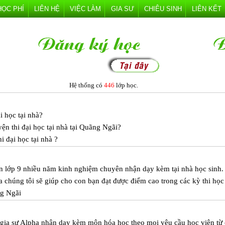
HỌC PHÍ
LIÊN HỆ
VIỆC LÀM
GIA SƯ
CHIÊU SINH
LIÊN KẾT
Hệ thống có
446
lớp học.
i học tại nhà?
ện thi đại học tại nhà tại Quãng Ngãi?
i đại học tại nhà ?
n lớp 9 nhiều năm kinh nghiệm chuyên nhận dạy kèm tại nhà học sinh.
chúng tôi sẽ giúp cho con bạn đạt được điểm cao trong các kỳ thi học
ng Ngãi
m gia sư Alpha nhận dạy kèm môn hóa học theo mọi yêu cầu học viên từ 