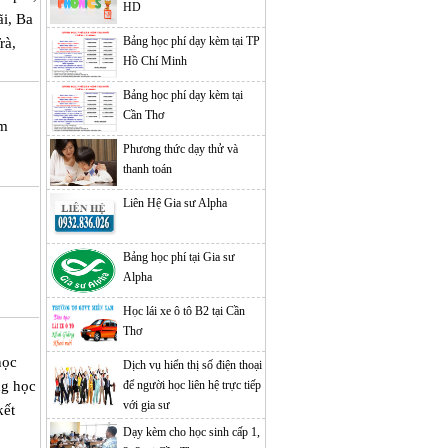
HD
ãi, Ba
Bảng học phí dạy kèm tại TP
rà,
Hồ Chí Minh
Bảng học phí dạy kèm tại
Cần Thơ
àm
Phương thức dạy thử và
thanh toán
Liên Hệ Gia sư Alpha
Bảng học phí tại Gia sư
Alpha
Học lái xe ô tô B2 tại Cần
Thơ
học
Dịch vụ hiển thị số điện thoại
ng học
để người học liên hệ trực tiếp
với gia sư
kết
Dạy kèm cho học sinh cấp 1,