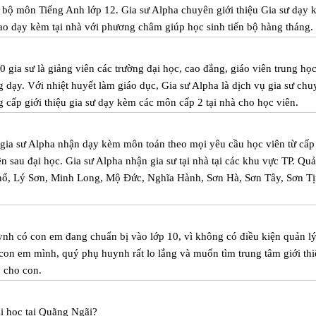
g bộ môn Tiếng Anh lớp 12. Gia sư Alpha chuyên giới thiệu Gia sư dạy
ao dạy kèm tại nhà với phương châm giúp học sinh tiến bộ hàng tháng.
 gia sư là giảng viên các trường đại học, cao đẳng, giáo viên trung họ
 dạy. Với nhiệt huyết làm giáo dục, Gia sư Alpha là dịch vụ gia sư chu
 cấp giới thiệu gia sư dạy kèm các môn cấp 2 tại nhà cho học viên.
m gia sư Alpha nhận dạy kèm môn toán theo mọi yêu cầu học viên từ cấp
iên sau đại học. Gia sư Alpha nhận gia sư tại nhà tại các khu vực TP. Qu
hổ, Lý Sơn, Minh Long, Mộ Đức, Nghĩa Hành, Sơn Hà, Sơn Tây, Sơn Tị
nh có con em đang chuẩn bị vào lớp 10, vì không có điều kiện quản lý
 con em mình, quý phụ huynh rất lo lắng và muốn tìm trung tâm giới thi
0 cho con.
ại học tại Quãng Ngãi
?