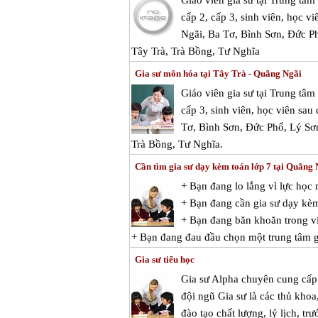
Giáo viên gia sư tại Trung tâ
cấp 2, cấp 3, sinh viên, học vi
Ngãi, Ba Tơ, Bình Sơn, Đức P
Tây Trà, Trà Bồng, Tư Nghĩa
Gia sư môn hóa tại Tây Trà - Quãng Ngãi
Giáo viên gia sư tại Trung tâ
cấp 3, sinh viên, học viên sau
Tơ, Bình Sơn, Đức Phổ, Lý Sơ
Trà Bồng, Tư Nghĩa.
Cần tìm gia sư dạy kèm toán lớp 7 tại Quãng
+ Bạn đang lo lắng vì lực họ
+ Bạn đang cần gia sư dạy kè
+ Bạn đang băn khoăn trong vi
+ Bạn đang đau đầu chọn một trung tâm gi
Gia sư tiểu học
Gia sư Alpha chuyên cung cấp g
đội ngũ Gia sư là các thủ kho
đào tạo chất lượng, lý lịch, tr