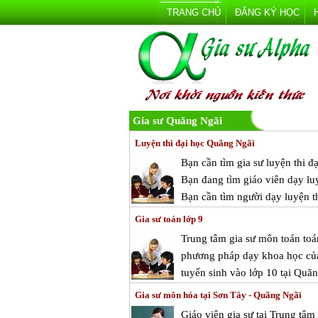
TRANG CHỦ
ĐĂNG KÝ HỌC
Gia sư Quãng Ngãi
Luyện thi đại học Quãng Ngãi
Bạn cần tìm gia sư luyện thi đạ
Bạn đang tìm giáo viên dạy luy
Bạn cần tìm người dạy luyện th
Gia sư toán lớp 9
Trung tâm gia sư môn toán toá
phương pháp dạy khoa học của 
tuyển sinh vào lớp 10 tại Quã
Gia sư môn hóa tại Sơn Tây - Quãng Ngãi
Giáo viên gia sư tại Trung tâ