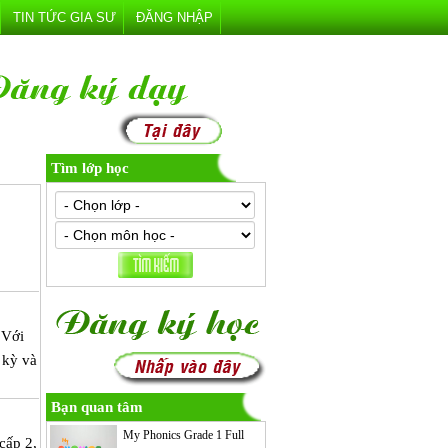
TIN TỨC GIA SƯ
ĐĂNG NHẬP
Tìm lớp học
 Với
 kỳ và
Bạn quan tâm
My Phonics Grade 1 Full
cấp 2,