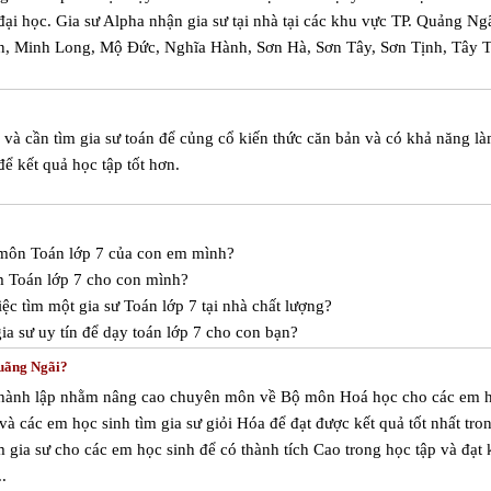
 đại học. Gia sư Alpha nhận gia sư tại nhà tại các khu vực TP. Quảng Ng
n, Minh Long, Mộ Đức, Nghĩa Hành, Sơn Hà, Sơn Tây, Sơn Tịnh, Tây T
à cần tìm gia sư toán để củng cổ kiến thức căn bản và có khả năng l
ể kết quả học tập tốt hơn.
c môn Toán lớp 7 của con em mình?
m Toán lớp 7 cho con mình?
ệc tìm một gia sư Toán lớp 7 tại nhà chất lượng?
a sư uy tín để dạy toán lớp 7 cho con bạn?
Quãng Ngãi?
thành lập nhằm nâng cao chuyên môn về Bộ môn Hoá học cho các em 
à các em học sinh tìm gia sư giỏi Hóa để đạt được kết quả tốt nhất tro
gia sư cho các em học sinh để có thành tích Cao trong học tập và đạt 
.