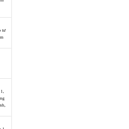
âm
 tư
èm
 1,
ảng
nh,