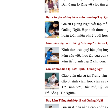
Bạn đang lo lắng về việc tìm 
Bạn cần gia sư dạy kèm môn toán lớp 9 tại Q
Gia sư Quãng Ngãi với tập thể
Quãng Ngãi. Học sinh được học
hoàn toàn miễn phí 2 buổi học 
Giáo viên dạy kèm Tiếng Anh cấp 2 - Gia sư 
Kính thưa các quý bậc phụ huy
kèm cặp việc học tập của con e
kèm tiếng anh cấp 2 cho con.
Gia sư môn hóa tại Sơn Tịnh - Quãng Ngãi
Giáo viên gia sư tại Trung tâ
cấp 3, sinh viên, học viên sau
Tơ, Bình Sơn, Đức Phổ, Lý Sơ
Trà Bồng, Tư Nghĩa.
Dạy kèm Tiếng Anh lớp 11 tại Quãng Ngãi
Gia sư Alpha nâng cao không c