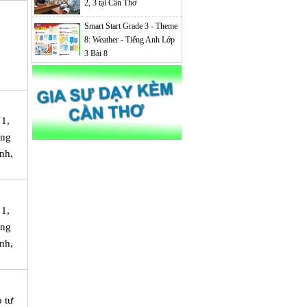
2, 3 tại Cần Thơ
Smart Start Grade 3 - Theme
8: Weather - Tiếng Anh Lớp
3 Bài 8
 1,
ảng
nh,
 1,
ảng
nh,
 tư