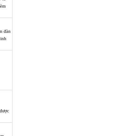
kèm
èm đàn
kinh
 được