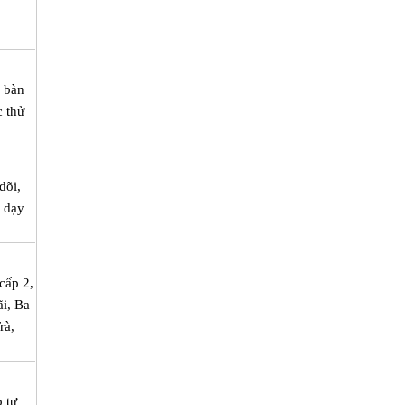
a bàn
c thử
dõi,
ể dạy
cấp 2,
ãi, Ba
rà,
 tư