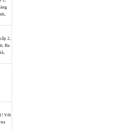
p 1,
uảng
nh,
cấp 2,
ãi, Ba
rà,
1! Với
tra