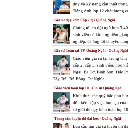
duy và kỹ năng cần thiết tron
Tiếng Anh lớp 12 chất lượng c
Gia sư dạy kèm Cấp 2 tại Quãng Ngãi
Chúng tôi có đội ngũ hơn 3.400
sinh viên có kinh nghiệm giảng
nghiệp. Chúng tôi chuyên cung
Gia sư Toán tại TP. Quảng Ngãi - Quãng Ngãi
Giáo viên gia sư tại Trung tâ
cấp 2, cấp 3, sinh viên, học v
Ngãi, Ba Tơ, Bình Sơn, Đức P
Tây Trà, Trà Bồng, Tư Nghĩa.
Giáo viên toán lớp 10 - Gia sư Quãng Ngãi
Kính thưa các quý bậc phụ huy
dõi, kèm cặp việc học tập của
sư giỏi để dạy kèm toán lớp 1
Trung tâm luyện thi đại học - Quãng Ngãi
Bạn cần tìm
gia sư luyện thi đ