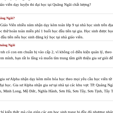
giáo viên dạy
luyện thi đại học tại Quãng Ngãi
chất lượng?
uãng Ngãi?
 Giáo Viên nhiều năm nhận dạy kèm toán lớp 9 tại nhà học sinh trên đị
 thử hoàn toàn miễn phí 1 buổi học đầu tiên tại gia. Học sinh được họ
đầu tiên nếu học sinh đăng ký học tại nhà giáo viên.
Quãng Ngãi
nh có con em chuẩn bị vào cấp 2, vì không có điều kiện quản lý, theo 
m mình, bạn rất lo lắng và muốn tìm trung tâm giới thiệu gia sư giỏi đ
m gia sư Alpha nhận dạy kèm môn hóa học theo mọi yêu cầu học viên từ 
 đại học. Gia sư Alpha nhận gia sư tại nhà tại các khu vực TP. Quảng Ng
n, Minh Long, Mộ Đức, Nghĩa Hành, Sơn Hà, Sơn Tây, Sơn Tịnh, Tây T
hỉ kiến thức mà còn giúp các em học sinh trang bị đầy đủ phương pháp