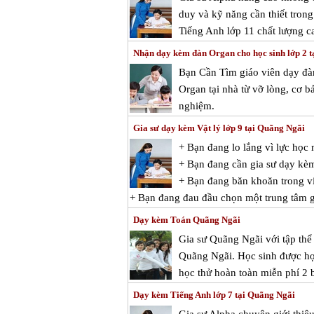
duy và kỹ năng cần thiết tron
Tiếng Anh lớp 11 chất lượng c
Nhận dạy kèm đàn Organ cho học sinh lớp 2 
Bạn Cần Tìm giáo viên dạy đà
Organ tại nhà từ vỡ lòng, cơ b
nghiệm.
Gia sư dạy kèm Vật lý lớp 9 tại Quãng Ngãi
+ Bạn đang lo lắng vì lực học
+ Bạn đang cần gia sư dạy kèm
+ Bạn đang băn khoăn trong việ
+ Bạn đang đau đầu chọn một trung tâm gi
Dạy kèm Toán Quãng Ngãi
Gia sư Quãng Ngãi với tập thể
Quãng Ngãi. Học sinh được học
học thử hoàn toàn miễn phí 2 b
Dạy kèm Tiếng Anh lớp 7 tại Quãng Ngãi