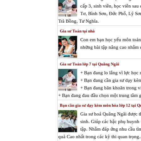
cấp 3, sinh viên, học viên sau
Tơ, Bình Sơn, Đức Phổ, Lý Sơ
Trà Bồng, Tư Nghĩa.
Gia sư Toán tại nhà
Con em bạn học yếu môn toán v
những bài tập nâng cao nhằm đ
Gia sư Toán lớp 7 tại Quãng Ngãi
+ Bạn đang lo lắng vì lực họ
+ Bạn đang cần gia sư dạy kè
+ Bạn đang băn khoăn trong vi
+ Bạn đang đau đầu chọn một trung tâm gi
Bạn cần gia sư dạy kèm môn hóa lớp 12 tại 
Gia sư hoá Quãng Ngãi được 
sinh. Giúp các bậc phụ huynh v
tập. Nhằm đáp ứng nhu cầu tìm 
quả Cao nhất trong các kỳ thi quan trọng..