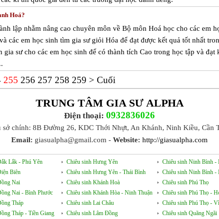
hanh Hoá?
hành lập nhằm nâng cao chuyên môn về Bộ môn Hoá học cho các em h
à các em học sinh tìm gia sư giỏi Hóa để đạt được kết quả tốt nhất tro
gia sư cho các em học sinh để có thành tích Cao trong học tập và đạt 
.
4
255
256
257
258
259
>
Cuối
TRUNG TÂM GIA SƯ ALPHA
0932836026
Điện thoại:
ụ sở chính: 8B Đường 26, KDC Thới Nhựt, An Khánh, Ninh Kiều, Cần 
Email:
giasualpha@gmail.com -
Website:
http://giasualpha.com
Đắk Lắk - Phú Yên
Chiêu sinh Hưng Yên
Chiêu sinh Ninh Bình 
Điện Biên
Chiêu sinh Hưng Yên - Thái Bình
Chiêu sinh Ninh Bình 
Đồng Nai
Chiêu sinh Khánh Hoà
Chiêu sinh Phú Thọ
Đồng Nai - Bình Phước
Chiêu sinh Khánh Hòa - Ninh Thuận
Chiêu sinh Phú Thọ - H
Đồng Tháp
Chiêu sinh Lai Châu
Chiêu sinh Phú Thọ - V
Đồng Tháp - Tiền Giang
Chiêu sinh Lâm Đồng
Chiêu sinh Quãng Ngãi