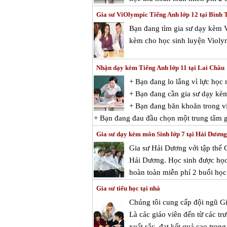
Gia sư ViOlympic Tiếng Anh lớp 12 tại Bình
Bạn đang tìm gia sư dạy kèm 
kèm cho học sinh luyện Violy
Nhận dạy kèm Tiếng Anh lớp 11 tại Lai Châu
+ Bạn đang lo lắng vì lực họ
+ Bạn đang cần gia sư dạy kè
+ Bạn đang băn khoăn trong vi
+ Bạn đang đau đầu chọn một trung tâm g
Gia sư dạy kèm môn Sinh lớp 7 tại Hải Dương
Gia sư Hải Dương với tập thể 
Hải Dương. Học sinh được học 
hoàn toàn miễn phí 2 buổi học 
Gia sư tiểu học tại nhà
Chúng tôi cung cấp đội ngũ G
Là các giáo viên đến từ các trư
xuất sắc, đạt kết quả cao trong