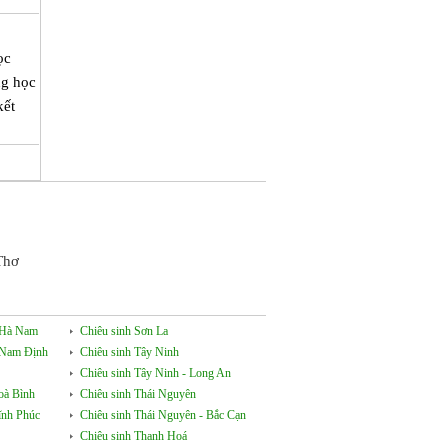
ọc
ng học
kết
Thơ
- Hà Nam
Chiêu sinh Sơn La
- Nam Định
Chiêu sinh Tây Ninh
Chiêu sinh Tây Ninh - Long An
oà Bình
Chiêu sinh Thái Nguyên
ĩnh Phúc
Chiêu sinh Thái Nguyên - Bắc Cạn
Chiêu sinh Thanh Hoá