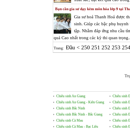
Bạn cần gia sư dạy kèm môn hóa lớp 9 tại T
Gia sư hoá Thanh Hoá được t
sinh. Giúp các bậc phụ huynh v
tập. Nhằm đáp ứng nhu cầu tìm 
quả Cao nhất trong các kỳ thi quan trọng..
Đầu
<
250
251
252
253
25
Trang:
Tr
Chiêu sinh An Giang
Chiêu sinh 
Chiêu sinh An Giang - Kiên Giang
Chiêu sinh 
Chiêu sinh Bắc Ninh
Chiêu sinh 
Chiêu sinh Bắc Ninh - Bắc Giang
Chiêu sinh 
Chiêu sinh Cà Mau
Chiêu sinh 
Chiêu sinh Cà Mau - Bạc Liêu
Chiêu sinh 