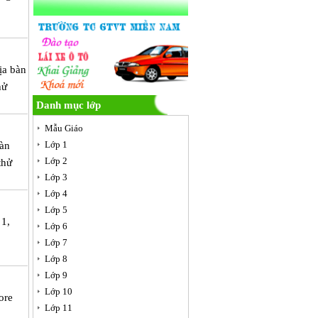
ịa bàn
hử
Danh mục lớp
Mẫu Giáo
Lớp 1
bàn
Lớp 2
thử
Lớp 3
Lớp 4
Lớp 5
 1,
Lớp 6
Lớp 7
Lớp 8
Lớp 9
Lớp 10
ore
Lớp 11