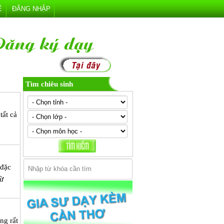
Ệ
ĐĂNG NHẬP
Tìm chiêu sinh
tất cả
 đặc
từ
ng rất