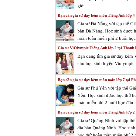
giờ.
Bạn cần gia sư dạy kèm môn Tiếng Anh lớp 4
Gia sư Đà Nẵng với tập thể Gi
bàn Đà Nẵng. Học sinh được họ
hoàn toàn miễn phí 2 buổi học 
Gia sư ViOlympic Tiếng Anh lớp 2 tại Thanh
Bạn đang tìm gia sư dạy kèm 
cho học sinh luyện Violympic 
Bạn cần gia sư dạy kèm môn toán lớp 7 tại P
Gia sư Phú Yên với tập thể Gi
Yên. Học sinh được học thử ho
toàn miễn phí 2 buổi học đầu t
Bạn cần gia sư dạy kèm môn Tiếng Anh lớp 2
Gia sư Quảng Ninh với tập thể
địa bàn Quảng Ninh. Học sinh 
học thử hoàn toàn miễn phí 2 b