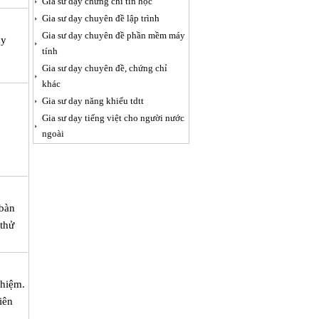
Gia sư dạy chứng chỉ tin học
Gia sư dạy chuyên đề lập trình
Gia sư dạy chuyên đề phần mềm máy
ạy
tính
Gia sư dạy chuyên đề, chứng chỉ
khác
Gia sư dạy năng khiếu tdtt
Gia sư dạy tiếng việt cho người nước
ngoài
 bàn
 thử
ghiệm.
iên