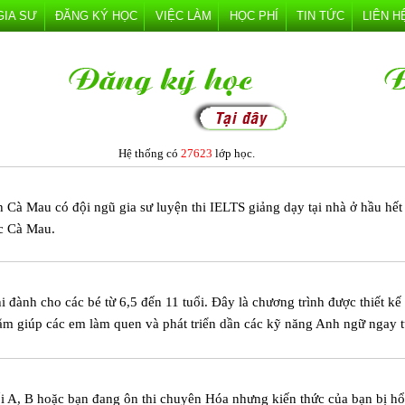
GIA SƯ
ĐĂNG KÝ HỌC
VIỆC LÀM
HỌC PHÍ
TIN TỨC
LIÊN H
Hệ thống có
27623
lớp học.
h Cà Mau có đội ngũ gia sư luyện thi IELTS giảng dạy tại nhà ở hầu hết 
c Cà Mau.
 đành cho các bé từ 6,5 đến 11 tuổi. Đây là chương trình được thiết kế
ằm giúp các em làm quen và phát triển dần các kỹ năng Anh ngữ ngay 
ối A, B hoặc bạn đang ôn thi chuyên Hóa nhưng kiến thức của bạn bị hổ