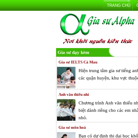
TRANG CHỦ
Gia sư dạy kèm
Gia sư IELTS Cà Mau
Hiện trung tâm gia sư tiếng an
các quận huyện, khu vực thuộ
Anh văn thiếu nhi
Chương trình Anh văn thiếu nhi
biệt dành riêng cho các em nh
nhỏ.
Gia sư môn hoá
Bạn có dự định thi đại học kh