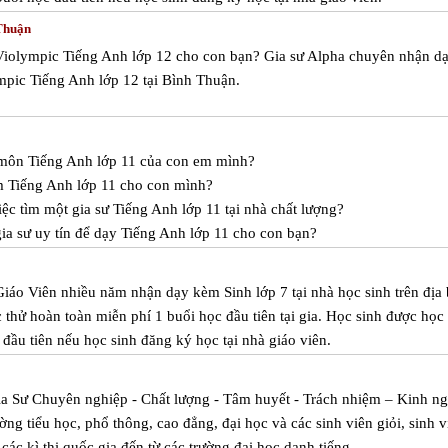
 Thuận
Violympic Tiếng Anh lớp 12 cho con bạn? Gia sư Alpha chuyên nhận d
mpic Tiếng Anh lớp 12 tại Bình Thuận.
c môn Tiếng Anh lớp 11 của con em mình?
m Tiếng Anh lớp 11 cho con mình?
ệc tìm một gia sư Tiếng Anh lớp 11 tại nhà chất lượng?
ia sư uy tín để dạy Tiếng Anh lớp 11 cho con bạn?
Giáo Viên nhiều năm nhận dạy kèm Sinh lớp 7 tại nhà học sinh trên địa
thử hoàn toàn miễn phí 1 buổi học đầu tiên tại gia. Học sinh được học
đầu tiên nếu học sinh đăng ký học tại nhà giáo viên.
ia Sư Chuyên nghiệp - Chất lượng - Tâm huyết - Trách nhiệm – Kinh n
ờng tiểu học, phổ thông, cao đẳng, đại học và các sinh viên giỏi, sinh v
 các kì thi quốc gia đến từ các trường đại học danh tiếng.