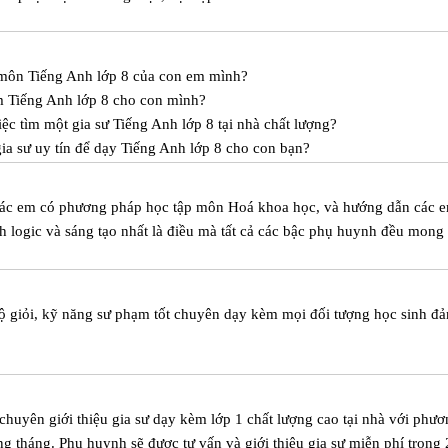
c môn Tiếng Anh lớp 8 của con em mình?
m Tiếng Anh lớp 8 cho con mình?
ệc tìm một gia sư Tiếng Anh lớp 8 tại nhà chất lượng?
ia sư uy tín để dạy Tiếng Anh lớp 8 cho con bạn?
các em có phương pháp học tập môn Hoá khoa học, và hướng dẫn các e
h logic và sáng tạo nhất là điều mà tất cả các bậc phụ huynh đều mong
độ giỏi, kỹ năng sư phạm tốt chuyên dạy kèm mọi đối tượng học sinh đ
 chuyên giới thiệu gia sư dạy kèm lớp 1 chất lượng cao tại nhà với phư
g tháng. Phụ huynh sẽ được tư vấn và giới thiệu gia sư miễn phí trong