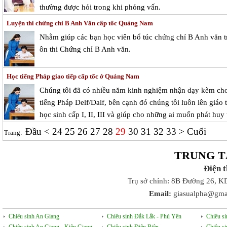
thường được hỏi trong khi phỏng vấn.
Luyện thi chứng chỉ B Anh Văn cấp tốc Quảng Nam
Nhằm giúp các bạn học viên bổ túc chứng chỉ B Anh văn tr
ôn thi Chứng chỉ B Anh văn.
Học tiếng Pháp giao tiếp cấp tốc ở Quảng Nam
Chúng tôi đã có nhiều năm kinh nghiệm nhận dạy kèm cho
tiếng Pháp Delf/Dalf, bên cạnh đó chúng tôi luôn lên giáo
học sinh cấp I, II, III và giúp cho những ai muốn phát huy
Đầu
<
24
25
26
27
28
29
30
31
32
33
>
Cuối
Trang:
TRUNG T
Điện 
Trụ sở chính: 8B Đường 26, K
Email:
giasualpha@gma
Chiêu sinh An Giang
Chiêu sinh Đắk Lắk - Phú Yên
Chiêu s