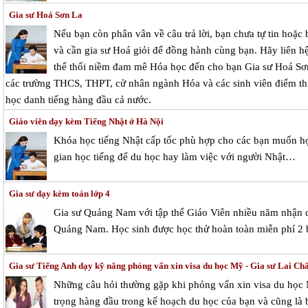
Gia sư Hoá Sơn La
Nếu bạn còn phân vân về câu trả lời, bạn chưa tự tin hoặ
và cần gia sư Hoá giỏi để đồng hành cùng bạn. Hãy liên h
thể thổi niềm đam mê Hóa học đến cho bạn Gia sư Hoá Sơn
các trường THCS, THPT, cử nhân ngành Hóa và các sinh viên điểm thi 
học danh tiếng hàng đầu cả nước.
Giáo viên dạy kèm Tiếng Nhật ở Hà Nội
Khóa học tiếng Nhật cấp tốc phù hợp cho các bạn muốn họ
gian học tiếng để du học hay làm việc với người Nhật…
Gia sư dạy kèm toán lớp 4
Gia sư Quảng Nam với tập thể Giáo Viên nhiều năm nhận dạ
Quảng Nam. Học sinh được học thử hoàn toàn miễn phí 2 bu
Gia sư Tiếng Anh dạy kỹ năng phỏng vấn xin visa du học Mỹ - Gia sư Lai Ch
Những câu hỏi thường gặp khi phỏng vấn xin visa du học
trọng hàng đầu trong kế hoạch du học của bạn và cũng là 