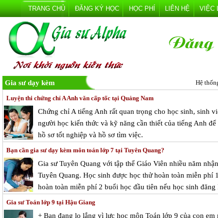
TRANG CHỦ
ĐĂNG KÝ HỌC
HỌC PHÍ
LIÊN HỆ
VIỆC
Gia sư dạy kèm
Hệ thốn
Luyện thi chứng chỉ A Anh văn cấp tốc tại Quảng Nam
Chứng chỉ A tiếng Anh rất quan trọng cho học sinh, sinh v
người học kiến thức và kỹ năng cần thiết của tiếng Anh đ
hồ sơ tốt nghiệp và hồ sơ tìm việc.
Bạn cần gia sư dạy kèm môn toán lớp 7 tại Tuyên Quang?
Gia sư Tuyên Quang với tập thể Giáo Viên nhiều năm nhận 
Tuyên Quang. Học sinh được học thử hoàn toàn miễn phí 1 
hoàn toàn miễn phí 2 buổi học đầu tiên nếu học sinh đăng 
Gia sư Toán lớp 9 tại Hậu Giang
+ Bạn đang lo lắng vì lực học môn Toán lớp 9 của con em