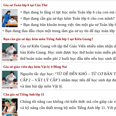
Gia sư Toán lớp 6 tại Cần Thơ
+ Bạn đang lo lắng vì lực học môn Toán lớp 6 của con em
+ Bạn đang cần gia sư dạy kèm Toán lớp 6 cho con mình?
+ Bạn đang băn khoăn trong việc tìm một gia sư Toán lớp 6
+ Bạn đang đau đầu chọn một trung tâm gia sư uy tín để dạy toán lớp
Bạn cần gia sư dạy kèm môn Tiếng Anh lớp 1 tại Kiên Giang?
Gia sư Kiên Giang với tập thể Giáo Viên nhiều năm nhận dạ
bàn Kiên Giang. Học sinh được học thử hoàn toàn miễn phí 
thử hoàn toàn miễn phí 2 buổi học đầu tiên nếu học sinh đă
Gia sư giáo viên dạy kèm Vật lý ở Đồng Nai
Nguyên tắc dạy học: “TỪ DỄ ĐẾN KHÓ – TỪ CƠ BẢN T
CẤP 2 – VẬT LÝ CẤP 3 nhằm mục tiêu để học sinh đạt được 
và làm bài tập môn Vật lý.
Cần gia sư Tiếng Anh lớp 11
Chúng tôi nâng cao không chỉ kiến thức mà còn giúp các 
và kỹ năng cần thiết trong bộ môn Tiếng Anh lớp 11. Với