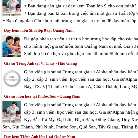
+ Bạn đang cần gia sư dạy kèm Toán lớp 9 cho con mình?
+ Bạn đang băn khoăn trong việc tìm một gia sư Toán lớp 9
+ Bạn đang đau đầu chọn một trung tâm gia sư uy tín để dạy toán lớp
Dạy kèm môn Sinh lớp 9 tại Quảng Nam
Để góp phần tạo nên sự tự tin hơn trong học tập cho các ba
cho mình một gia sư môn Sinh Quảng Nam đi nhé. Gia sư sẽ g
Sinh lớp 9 của bạn và giúp bạn học tốt môn Sinh hơn rất nh
Gia sư Tiếng Anh tại Vị Thuỷ - Hậu Giang
Giáo viên gia sư tại Trung tâm gia sư Alpha nhận dạy kèm 
cấp 2, cấp 3, sinh viên, học viên sau đại học. Gia sư Alpha
Bảy, TX. Vị Thanh, Châu Thành A, Châu Thành, Long Mỹ
Gia sư môn hóa tại Phước Sơn - Quảng Nam
Giáo viên gia sư tại Trung tâm gia sư Alpha nhận dạy kèm
cấp 3, sinh viên, học viên sau đại học. Gia sư Alpha nhận g
Kỳ, Bắc Trà My, Đại Lộc, Điện Bàn, Đông Giang, Duy X
Sơn, Núi Thành, Phú Ninh, Phước Sơn, Quế Sơn, Tây Giang, Thăng Bì
Dạy kèm Tiếng Anh lớp 1 tại Quảng Nam