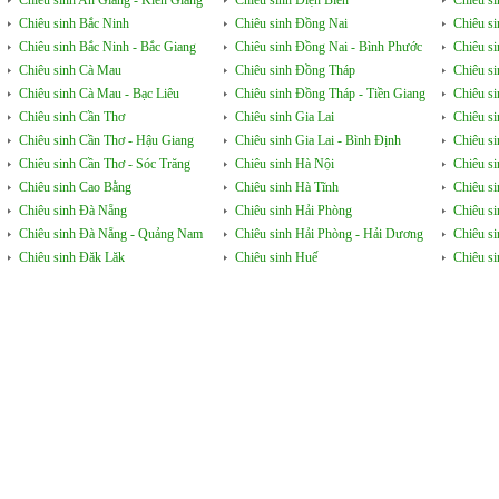
Chiêu sinh An Giang - Kiên Giang
Chiêu sinh Điện Biên
Chiêu s
Chiêu sinh Bắc Ninh
Chiêu sinh Đồng Nai
Chiêu s
Chiêu sinh Bắc Ninh - Bắc Giang
Chiêu sinh Đồng Nai - Bình Phước
Chiêu s
Chiêu sinh Cà Mau
Chiêu sinh Đồng Tháp
Chiêu si
Chiêu sinh Cà Mau - Bạc Liêu
Chiêu sinh Đồng Tháp - Tiền Giang
Chiêu s
Chiêu sinh Cần Thơ
Chiêu sinh Gia Lai
Chiêu s
Chiêu sinh Cần Thơ - Hậu Giang
Chiêu sinh Gia Lai - Bình Định
Chiêu s
Chiêu sinh Cần Thơ - Sóc Trăng
Chiêu sinh Hà Nội
Chiêu s
Chiêu sinh Cao Bằng
Chiêu sinh Hà Tĩnh
Chiêu si
Chiêu sinh Đà Nẵng
Chiêu sinh Hải Phòng
Chiêu si
Chiêu sinh Đà Nẵng - Quảng Nam
Chiêu sinh Hải Phòng - Hải Dương
Chiêu s
Chiêu sinh Đăk Lăk
Chiêu sinh Huế
Chiêu s