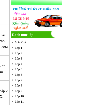
Danh mục lớp
 Trên
cho
Mẫu Giáo
ết quả
Lớp 1
Lớp 2
Lớp 3
Lớp 4
 tư
Lớp 5
èm
Lớp 6
Lớp 7
Lớp 8
cấp 2,
Lớp 9
Lớp 10
TX.
Lớp 11