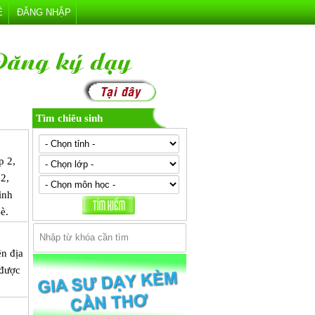
Ệ
ĐĂNG NHẬP
Tìm chiêu sinh
p 2,
 2,
ình
è.
ên địa
 được