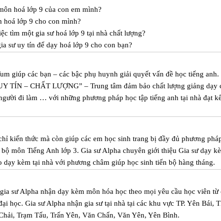
 môn hoá lớp 9 của con em mình?
m hoá lớp 9 cho con mình?
c tìm một gia sư hoá lớp 9 tại nhà chất lượng?
a sư uy tín để dạy hoá lớp 9 cho con bạn?
um giúp các bạn – các bậc phụ huynh giải quyết vấn đề học tiếng anh.
Y TÍN – CHẤT LƯỢNG” – Trung tâm đảm bảo chất lượng giảng dạy 
 người đi làm … với những phương pháp học tập tiếng anh tại nhà đạt k
hỉ kiến thức mà còn giúp các em học sinh trang bị đầy đủ phương pháp
g bộ môn Tiếng Anh lớp 3. Gia sư Alpha chuyên giới thiệu Gia sư dạy k
o dạy kèm tại nhà với phương châm giúp học sinh tiến bộ hàng tháng.
m gia sư Alpha nhận dạy kèm môn hóa học theo mọi yêu cầu học viên từ 
 đại học. Gia sư Alpha nhận gia sư tại nhà tại các khu vực TP. Yên Bái, 
hải, Trạm Tấu, Trấn Yên, Văn Chấn, Văn Yên, Yên Bình.