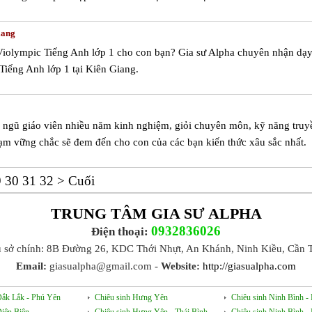
iang
Violympic Tiếng Anh lớp 1 cho con bạn? Gia sư Alpha chuyên nhận dạ
Tiếng Anh lớp 1 tại Kiên Giang.
đội ngũ giáo viên nhiều năm kinh nghiệm, giỏi chuyên môn, kỹ năng truy
ạm vững chắc sẽ đem đến cho con của các bạn kiến thức xâu sắc nhất.
9
30
31
32
>
Cuối
TRUNG TÂM GIA SƯ ALPHA
0932836026
Điện thoại:
ụ sở chính: 8B Đường 26, KDC Thới Nhựt, An Khánh, Ninh Kiều, Cần 
Email:
giasualpha@gmail.com -
Website:
http://giasualpha.com
Đắk Lắk - Phú Yên
Chiêu sinh Hưng Yên
Chiêu sinh Ninh Bình 