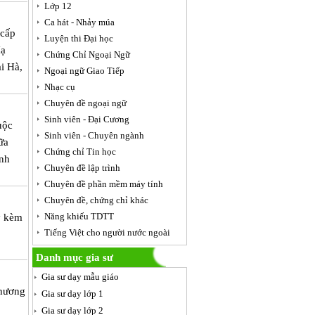
Lớp 12
Ca hát - Nhảy múa
 cấp
Luyện thi Đại học
Hạ
Chứng Chỉ Ngoại Ngữ
i Hà,
Ngoại ngữ Giao Tiếp
Nhạc cụ
Chuyên đề ngoại ngữ
Sinh viên - Đại Cương
uộc
Sinh viên - Chuyên ngành
ữa
Chứng chỉ Tin học
ình
Chuyên đề lập trình
Chuyên đề phần mềm máy tính
Chuyên đề, chứng chỉ khác
Năng khiếu TDTT
y kèm
Tiếng Việt cho người nước ngoài
Danh mục gia sư
Gia sư dạy mẫu giáo
phương
Gia sư dạy lớp 1
Gia sư dạy lớp 2