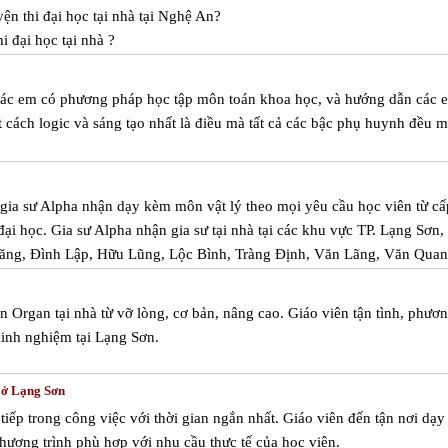
ện thi đại học tại nhà tại Nghệ An?
i đại học tại nhà ?
 các em có phương pháp học tập môn toán khoa học, và hướng dẫn các 
t cách logic và sáng tạo nhất là điều mà tất cả các bậc phụ huynh đều 
m gia sư Alpha nhận dạy kèm môn vật lý theo mọi yêu cầu học viên từ cấ
 đại học. Gia sư Alpha nhận gia sư tại nhà tại các khu vực TP. Lạng Sơn,
Lăng, Đình Lập, Hữu Lũng, Lộc Bình, Tràng Định, Văn Lãng, Văn Quan
 Organ tại nhà từ vỡ lòng, cơ bản, nâng cao. Giáo viên tận tình, phươ
inh nghiệm tại Lạng Sơn.
c ở Lạng Sơn
tiếp trong công việc với thời gian ngắn nhất. Giáo viên đến tận nơi dạy
ương trình phù hợp với nhu cầu thực tế của học viên.