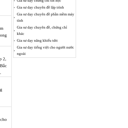
Gia sư dạy chứng chỉ tin học
Gia sư dạy chuyên đề lập trình
Gia sư dạy chuyên đề phần mềm máy
tính
Gia sư dạy chuyên đề, chứng chỉ
em
khác
mong
Gia sư dạy năng khiếu tdtt
Gia sư dạy tiếng việt cho người nước
ngoài
p 2,
 Bắc
.
ng
 cho