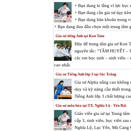
+ Bạn đang lo lắng vì lực học
+ Bạn đang cần gia sư dạy kè
+ Bạn đang băn khoăn trong việ
+ Bạn đang đau đầu chọn một trung tâm gi
Gia sư tiếng Anh tại Kon Tum
Hãy để trung tâm gia sư Kon T
nguyên tắc: “TÂM HUYẾT – U
các em học sinh – sinh viên –
cao nhất.
Gia sư Tiếng Anh lớp 3 tại Sóc Trăng
Gia sư Alpha nâng cao không c
duy và kỹ năng cần thiết tron
Tiếng Anh lớp 3 chất lượng ca
Gia sư môn hóa tại TX. Nghĩa Lộ - Yên Bái
Giáo viên gia sư tại Trung tâ
cấp 3, sinh viên, học viên sau
Nghĩa Lộ, Lục Yên, Mù Cang C