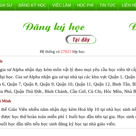
GIA SƯ
ĐĂNG KÝ HỌC
VIỆC LÀM
HỌC PHÍ
TIN TỨC
LIÊN H
Hệ thống có
27623
lớp học.
nh
m gia sư Alpha nhận dạy kèm môn vật lý theo mọi yêu cầu học viên từ cấ
 đại học. Gia sư Alpha nhận gia sư tại nhà tại các khu vực Quận 1, Quận
 6, Quận 7, Quận 8, Quận 9, Quận 10, Quận 11, Quận 12, Binh Tân, B
ân Phú, Quận Thủ Đức, Bình Chánh, Cần Giờ, Củ Chi, Hóc Môn, Nhà B
í Minh
 thể Giáo Viên nhiều năm nhận dạy kèm Hoá lớp 10 tại nhà học sinh tr
được học thử hoàn toàn miễn phí 1 buổi học đầu tiên tại gia. Học sinh
uổi học đầu tiên nếu học sinh đăng ký học tại nhà giáo viên.