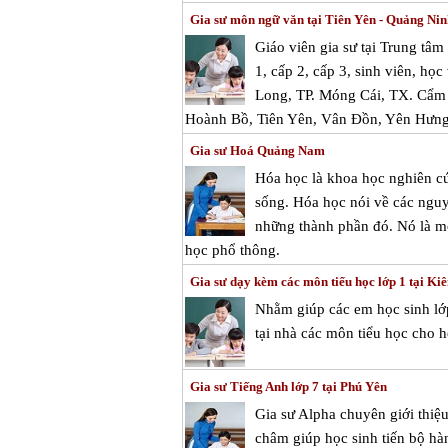
Gia sư môn ngữ văn tại Tiên Yên - Quảng Nin
Giáo viên gia sư tại Trung tâ
1, cấp 2, cấp 3, sinh viên, học
Long, TP. Móng Cái, TX. Cẩm 
Hoành Bồ, Tiên Yên, Vân Đồn, Yên Hưng
Gia sư Hoá Quảng Nam
Hóa học là khoa học nghiên cứ
sống. Hóa học nói về các nguy
những thành phần đó. Nó là mộ
học phổ thông.
Gia sư dạy kèm các môn tiểu học lớp 1 tại Ki
Nhằm giúp các em học sinh lớp
tại nhà các môn tiểu học cho h
Gia sư Tiếng Anh lớp 7 tại Phú Yên
Gia sư Alpha chuyên giới thiệ
châm giúp học sinh tiến bộ hà