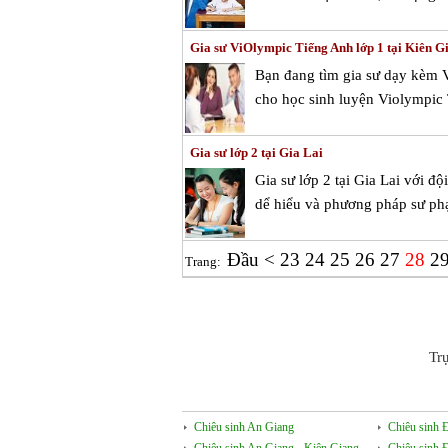
Gia sư ViOlympic Tiếng Anh lớp 1 tại Kiên G
Bạn đang tìm gia sư dạy kèm 
cho học sinh luyện Violympic 
Gia sư lớp 2 tại Gia Lai
Gia sư lớp 2 tại Gia Lai với 
dể hiểu và phương pháp sư ph
Đầu
<
23
24
25
26
27
28
2
Trang:
Tr
Chiêu sinh An Giang
Chiêu sinh 