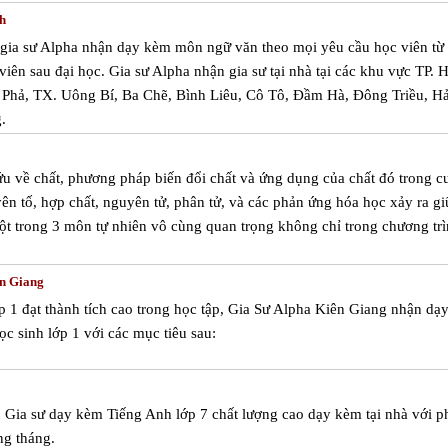
h
m gia sư Alpha nhận dạy kèm môn ngữ văn theo mọi yêu cầu học viên từ
 viên sau đại học. Gia sư Alpha nhận gia sư tại nhà tại các khu vực TP. 
Phả, TX. Uông Bí, Ba Chẽ, Bình Liêu, Cô Tô, Đầm Hà, Đông Triều, Hả
.
u về chất, phương pháp biến đổi chất và ứng dụng của chất đó trong c
ên tố, hợp chất, nguyên tử, phân tử, và các phản ứng hóa học xảy ra gi
t trong 3 môn tự nhiên vô cùng quan trọng không chỉ trong chương tr
ên Giang
 1 đạt thành tích cao trong học tập, Gia Sư Alpha Kiên Giang nhận dạ
ọc sinh lớp 1 với các mục tiêu sau:
u Gia sư dạy kèm Tiếng Anh lớp 7 chất lượng cao dạy kèm tại nhà với 
ng tháng.