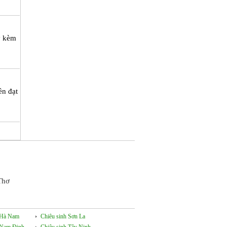
y kèm
ền đạt
Thơ
- Hà Nam
Chiêu sinh Sơn La