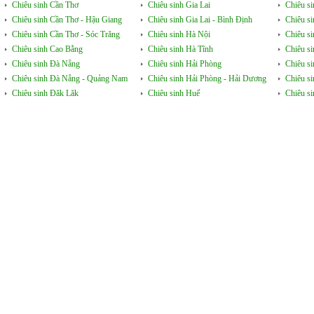
Chiêu sinh Cần Thơ
Chiêu sinh Gia Lai
Chiêu s
Chiêu sinh Cần Thơ - Hậu Giang
Chiêu sinh Gia Lai - Bình Định
Chiêu s
Chiêu sinh Cần Thơ - Sóc Trăng
Chiêu sinh Hà Nội
Chiêu s
Chiêu sinh Cao Bằng
Chiêu sinh Hà Tĩnh
Chiêu si
Chiêu sinh Đà Nẵng
Chiêu sinh Hải Phòng
Chiêu si
Chiêu sinh Đà Nẵng - Quảng Nam
Chiêu sinh Hải Phòng - Hải Dương
Chiêu s
Chiêu sinh Đăk Lăk
Chiêu sinh Huế
Chiêu s