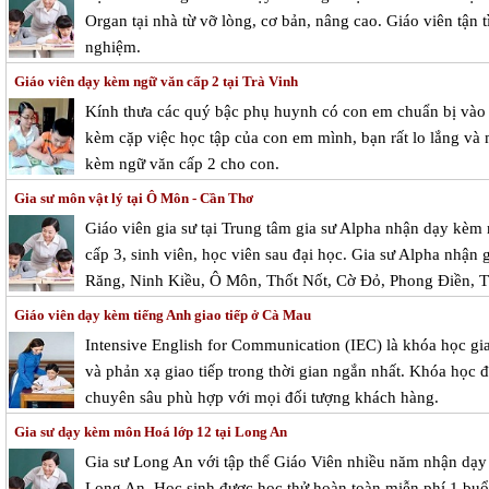
Organ tại nhà từ vỡ lòng, cơ bản, nâng cao. Giáo viên tận
nghiệm.
Giáo viên dạy kèm ngữ văn cấp 2 tại Trà Vinh
Kính thưa các quý bậc phụ huynh có con em chuẩn bị vào c
kèm cặp việc học tập của con em mình, bạn rất lo lắng và m
kèm ngữ văn cấp 2 cho con.
Gia sư môn vật lý tại Ô Môn - Cần Thơ
Giáo viên gia sư tại Trung tâm gia sư Alpha nhận dạy kèm 
cấp 3, sinh viên, học viên sau đại học. Gia sư Alpha nhận 
Răng, Ninh Kiều, Ô Môn, Thốt Nốt, Cờ Đỏ, Phong Điền, T
Giáo viên dạy kèm tiếng Anh giao tiếp ở Cà Mau
Intensive English for Communication (IEC) là khóa học gia
và phản xạ giao tiếp trong thời gian ngắn nhất. Khóa học đ
chuyên sâu phù hợp với mọi đối tượng khách hàng.
Gia sư dạy kèm môn Hoá lớp 12 tại Long An
Gia sư Long An với tập thể Giáo Viên nhiều năm nhận dạy 
Long An. Học sinh được học thử hoàn toàn miễn phí 1 buổi 