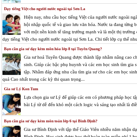
Dạy tiếng Việt cho người nước ngoài tại Sơn La
Hiện nay, nhu cầu học tiếng Việt của người nước ngoài ngà
hội nhập quốc tế và giao lưu văn hóa. Nước ta đang từng bư
với một nền kinh tế tăng trưởng mạnh và là một thị trườn
dạy tiếng Việt cho người nước ngoài tại Sơn La. Chi tiết lớp cụ thể nh
Bạn cần gia sư dạy kèm môn hóa lớp 8 tại Tuyên Quang?
Gia sư hoá Tuyên Quang được thành lập nhằm nâng cao 
sinh. Giúp các bậc phụ huynh và các em học sinh tìm gia s
tập. Nhằm đáp ứng nhu cầu tìm gia sư cho các em học sinh 
quả Cao nhất trong các kỳ thi quan trọng...
Gia sư Lý Kon Tum
Lựa chọn gia sư Lý để giúp các em có phương pháp học t
bài Lý từ dễ đến khó một cách logic và sáng tạo nhất là 
Bạn cần gia sư dạy kèm môn toán lớp 6 tại Bình Định?
Gia sư Bình Định với tập thể Giáo Viên nhiều năm nhận dạy
Bình Định. Học sinh được học thử hoàn toàn miễn phí 1 buổ