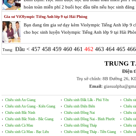
hoàn toàn miễn phí 2 buổi học đầu tiên nếu học sinh đăng 
Gia sư ViOlympic Tiếng Anh lớp 9 tại Hải Phòng
Bạn đang tìm gia sư dạy kèm Violympic Tiếng Anh lớp 9 
cho học sinh luyện Violympic Tiếng Anh lớp 9 tại Hải Phò
Đầu
<
457
458
459
460
461
462
463
464
465
46
Trang:
TRUNG T
Điện 
Trụ sở chính: 8B Đường 26, K
Email:
giasualpha@gma
Chiêu sinh An Giang
Chiêu sinh Đắk Lắk - Phú Yên
Chiêu s
Chiêu sinh An Giang - Kiên Giang
Chiêu sinh Điện Biên
Chiêu s
Chiêu sinh Bắc Ninh
Chiêu sinh Đồng Nai
Chiêu s
Chiêu sinh Bắc Ninh - Bắc Giang
Chiêu sinh Đồng Nai - Bình Phước
Chiêu s
Chiêu sinh Cà Mau
Chiêu sinh Đồng Tháp
Chiêu si
Chiêu sinh Cà Mau - Bạc Liêu
Chiêu sinh Đồng Tháp - Tiền Giang
Chiêu s