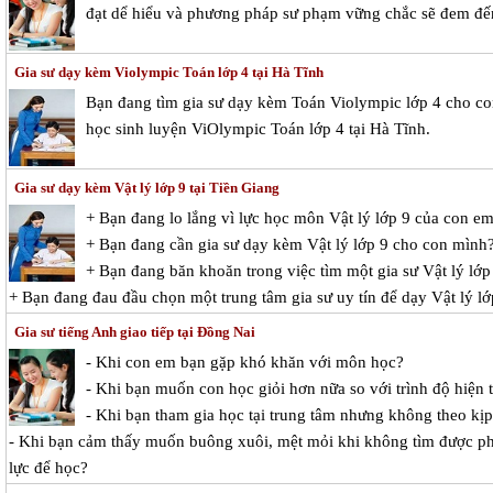
đạt dể hiểu và phương pháp sư phạm vững chắc sẽ đem đến
Gia sư dạy kèm Violympic Toán lớp 4 tại Hà Tĩnh
Bạn đang tìm gia sư dạy kèm Toán Violympic lớp 4 cho c
học sinh luyện ViOlympic Toán lớp 4 tại Hà Tĩnh.
Gia sư dạy kèm Vật lý lớp 9 tại Tiền Giang
+ Bạn đang lo lắng vì lực học môn Vật lý lớp 9 của con e
+ Bạn đang cần gia sư dạy kèm Vật lý lớp 9 cho con mình
+ Bạn đang băn khoăn trong việc tìm một gia sư Vật lý lớp 
+ Bạn đang đau đầu chọn một trung tâm gia sư uy tín để dạy Vật lý l
Gia sư tiếng Anh giao tiếp tại Đồng Nai
- Khi con em bạn gặp khó khăn với môn học?
- Khi bạn muốn con học giỏi hơn nữa so với trình độ hiện t
- Khi bạn tham gia học tại trung tâm nhưng không theo kị
- Khi bạn cảm thấy muốn buông xuôi, mệt mỏi khi không tìm được p
lực để học?