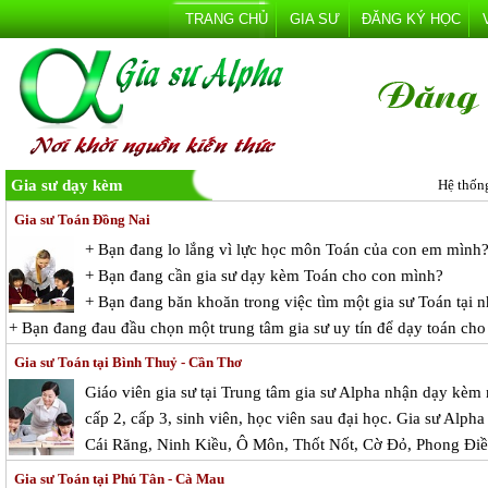
TRANG CHỦ
GIA SƯ
ĐĂNG KÝ HỌC
Gia sư dạy kèm
Hệ thốn
Gia sư Toán Đồng Nai
+ Bạn đang lo lắng vì lực học môn Toán của con em mình
+ Bạn đang cần gia sư dạy kèm Toán cho con mình?
+ Bạn đang băn khoăn trong việc tìm một gia sư Toán tại n
+ Bạn đang đau đầu chọn một trung tâm gia sư uy tín để dạy toán cho
Gia sư Toán tại Bình Thuỷ - Cần Thơ
Giáo viên gia sư tại Trung tâm gia sư Alpha nhận dạy kèm 
cấp 2, cấp 3, sinh viên, học viên sau đại học. Gia sư Alpha
Cái Răng, Ninh Kiều, Ô Môn, Thốt Nốt, Cờ Đỏ, Phong Điề
Gia sư Toán tại Phú Tân - Cà Mau