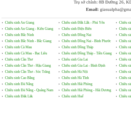
Trụ sở chính: 8B Đường 26, K
Email:
giasualpha@gma
Chiêu sinh An Giang
Chiêu sinh Đắk Lắk - Phú Yên
Chiêu s
Chiêu sinh An Giang - Kiên Giang
Chiêu sinh Điện Biên
Chiêu s
Chiêu sinh Bắc Ninh
Chiêu sinh Đồng Nai
Chiêu s
Chiêu sinh Bắc Ninh - Bắc Giang
Chiêu sinh Đồng Nai - Bình Phước
Chiêu s
Chiêu sinh Cà Mau
Chiêu sinh Đồng Tháp
Chiêu si
Chiêu sinh Cà Mau - Bạc Liêu
Chiêu sinh Đồng Tháp - Tiền Giang
Chiêu s
Chiêu sinh Cần Thơ
Chiêu sinh Gia Lai
Chiêu s
Chiêu sinh Cần Thơ - Hậu Giang
Chiêu sinh Gia Lai - Bình Định
Chiêu s
Chiêu sinh Cần Thơ - Sóc Trăng
Chiêu sinh Hà Nội
Chiêu s
Chiêu sinh Cao Bằng
Chiêu sinh Hà Tĩnh
Chiêu si
Chiêu sinh Đà Nẵng
Chiêu sinh Hải Phòng
Chiêu si
Chiêu sinh Đà Nẵng - Quảng Nam
Chiêu sinh Hải Phòng - Hải Dương
Chiêu s
Chiêu sinh Đăk Lăk
Chiêu sinh Huế
Chiêu s