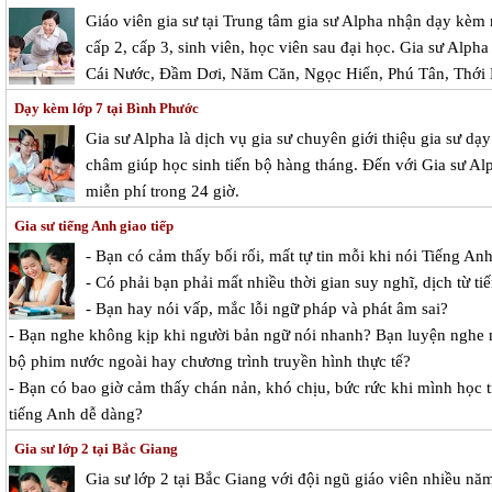
Giáo viên gia sư tại Trung tâm gia sư Alpha nhận dạy kèm 
cấp 2, cấp 3, sinh viên, học viên sau đại học. Gia sư Alpha
Cái Nước, Đầm Dơi, Năm Căn, Ngọc Hiển, Phú Tân, Thới 
Dạy kèm lớp 7 tại Bình Phước
Gia sư Alpha là dịch vụ gia sư chuyên giới thiệu gia sư d
châm giúp học sinh tiến bộ hàng tháng. Đến với Gia sư Alp
miễn phí trong 24 giờ.
Gia sư tiếng Anh giao tiếp
- Bạn có cảm thấy bối rối, mất tự tin mỗi khi nói Tiếng An
- Có phải bạn phải mất nhiều thời gian suy nghĩ, dịch từ ti
- Bạn hay nói vấp, mắc lỗi ngữ pháp và phát âm sai?
- Bạn nghe không kịp khi người bản ngữ nói nhanh? Bạn luyện nghe 
bộ phim nước ngoài hay chương trình truyền hình thực tế?
- Bạn có bao giờ cảm thấy chán nản, khó chịu, bức rức khi mình học 
tiếng Anh dễ dàng?
Gia sư lớp 2 tại Bắc Giang
Gia sư lớp 2 tại Bắc Giang với đội ngũ giáo viên nhiều n