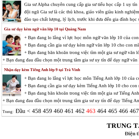
Gia sư Alpha chuyên cung cấp gia sư tiểu học cấp 1 uy tín
đội ngũ Gia sư là các thủ khoa, giáo viên giàu kinh nghi
đào tạo chất lượng, lý lịch, trước khi đưa đến gia đình học 
Gia sư dạy kèm ngữ văn lớp 10 tại Quảng Nam
+ Bạn đang lo lắng vì lực học môn ngữ văn lớp 10 của co
+ Bạn đang cần gia sư dạy kèm ngữ văn lớp 10 cho con m
+ Bạn đang băn khoăn trong việc tìm một gia sư ngữ văn lớ
+ Bạn đang đau đầu chọn một trung tâm gia sư uy tín để dạy ngữ văn
Nhận dạy kèm Tiếng Anh lớp 9 tại Trà Vinh
+ Bạn đang lo lắng vì lực học môn Tiếng Anh lớp 10 của 
+ Bạn đang cần gia sư dạy kèm Tiếng Anh lớp 10 cho con
+ Bạn đang băn khoăn trong việc tìm một gia sư Tiếng Anh 
+ Bạn đang đau đầu chọn một trung tâm gia sư uy tín để dạy Tiếng A
Đầu
<
458
459
460
461
462
463
464
465
466
46
Trang:
TRUNG T
Điện 