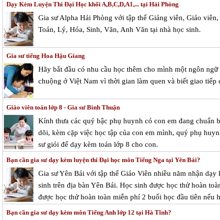
Dạy Kèm Luyện Thi Đại Học khối A,B,C,D,A1,... tại Hải Phòng
Gia sư Alpha Hải Phòng với tập thể Giảng viên, Giáo viên, 
Toán, Lý, Hóa, Sinh, Văn, Anh Văn tại nhà học sinh.
Gia sư tiếng Hoa Hậu Giang
Hãy bắt đầu có nhu cầu học thêm cho mình một ngôn ngữ m
chuộng ở Việt Nam vì thời gian làm quen và biết giao tiếp 
Giáo viên toán lớp 8 - Gia sư Bình Thuận
Kính thưa các quý bậc phụ huynh có con em đang chuẩn bị 
dõi, kèm cặp việc học tập của con em mình, quý phụ huynh 
sư giỏi để dạy kèm toán lớp 8 cho con.
Bạn cần gia sư dạy kèm luyện thi Đại học môn Tiếng Nga tại Yên Bái?
Gia sư Yên Bái với tập thể Giáo Viên nhiều năm nhận dạy 
sinh trên địa bàn Yên Bái. Học sinh được học thử hoàn toàn
được học thử hoàn toàn miễn phí 2 buổi học đầu tiên nếu h
Bạn cần gia sư dạy kèm môn Tiếng Anh lớp 12 tại Hà Tĩnh?