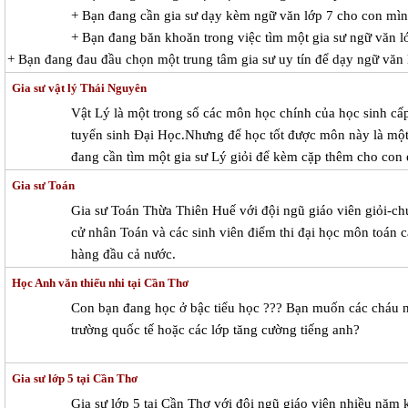
+ Bạn đang cần gia sư dạy kèm ngữ văn lớp 7 cho con mì
+ Bạn đang băn khoăn trong việc tìm một gia sư ngữ văn lớ
+ Bạn đang đau đầu chọn một trung tâm gia sư uy tín để dạy ngữ văn
Gia sư vật lý Thái Nguyên
Vật Lý là một trong số các môn học chính của học sinh cấp
tuyển sinh Đại Học.Nhưng để học tốt được môn này là một
đang cần tìm một gia sư Lý giỏi để kèm cặp thêm cho con 
Gia sư Toán
Gia sư Toán Thừa Thiên Huế với đội ngũ giáo viên giỏi-c
cử nhân Toán và các sinh viên điểm thi đại học môn toán c
hàng đầu cả nước.
Học Anh văn thiếu nhi tại Cần Thơ
Con bạn đang học ở bậc tiểu học ??? Bạn muốn các cháu 
trường quốc tế hoặc các lớp tăng cường tiếng anh?
Gia sư lớp 5 tại Cần Thơ
Gia sư lớp 5 tại Cần Thơ với đội ngũ giáo viên nhiều năm