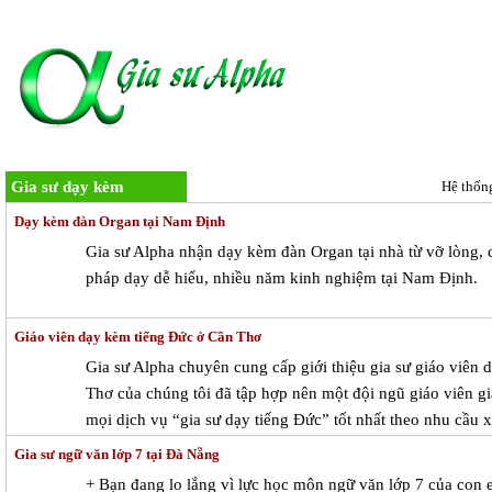
TRANG CHỦ
GIA SƯ
ĐĂNG KÝ HỌC
Gia sư dạy kèm
Hệ thốn
Dạy kèm đàn Organ tại Nam Định
Gia sư Alpha nhận dạy kèm đàn Organ tại nhà từ vỡ lòng, c
pháp dạy dễ hiểu, nhiều năm kinh nghiệm tại Nam Định.
Giáo viên dạy kèm tiếng Đức ở Cần Thơ
Gia sư Alpha chuyên cung cấp giới thiệu gia sư giáo viên 
Thơ của chúng tôi đã tập hợp nên một đội ngũ giáo viên g
mọi dịch vụ “gia sư dạy tiếng Đức” tốt nhất theo nhu cầu x
Gia sư ngữ văn lớp 7 tại Đà Nẵng
+ Bạn đang lo lắng vì lực học môn ngữ văn lớp 7 của con