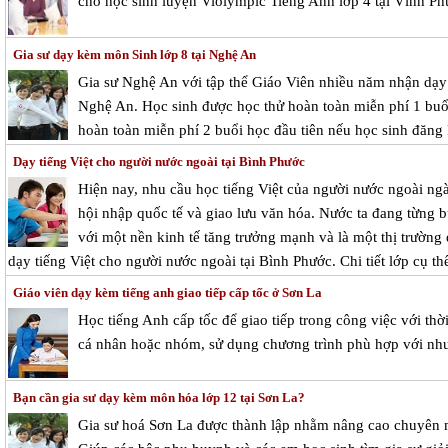
cho học sinh luyện Violympic Tiếng Anh lớp 4 tại Vĩnh Ph
Gia sư dạy kèm môn Sinh lớp 8 tại Nghệ An
Gia sư Nghệ An với tập thể Giáo Viên nhiều năm nhận dạy k
Nghệ An. Học sinh được học thử hoàn toàn miễn phí 1 buổi 
hoàn toàn miễn phí 2 buổi học đầu tiên nếu học sinh đăng 
Dạy tiếng Việt cho người nước ngoài tại Bình Phước
Hiện nay, nhu cầu học tiếng Việt của người nước ngoài ngà
hội nhập quốc tế và giao lưu văn hóa. Nước ta đang từng bư
với một nền kinh tế tăng trưởng mạnh và là một thị trườn
dạy tiếng Việt cho người nước ngoài tại Bình Phước. Chi tiết lớp cụ th
Giáo viên dạy kèm tiếng anh giao tiếp cấp tốc ở Sơn La
Học tiếng Anh cấp tốc để giao tiếp trong công việc với thờ
cá nhân hoặc nhóm, sử dụng chương trình phù hợp với nhu 
Bạn cần gia sư dạy kèm môn hóa lớp 12 tại Sơn La?
Gia sư hoá Sơn La được thành lập nhằm nâng cao chuyên