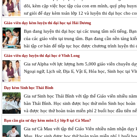
dõi, kèm cặp việc học tập của con em mình, quý phụ huynh 
sư giỏi để dạy kèm toán lớp 12 và luyện thi đại học cho co
Giáo viên dạy kèm luyện thi đại học tại Hải Dương
Bạn đang luyện thi đại học tại các trung tâm nổi tiếng. Bạn
của các giáo viên tại trung tâm. Bạn đang cần nền tảng ki
bài tập cơ bản để tiếp tục học được chương trình luyện thi đ
Giáo viên dạy luyện thi đại học ở Vĩnh Long
Gia sư Alpha với lực lượng hơn 5,000 giáo viên chuyên dạ
Ngoại ngữ, Lịch sử, Địa lí, Vật lí, Hóa học, Sinh học tại V
Dạy kèm Sinh học Thái Bình
Gia sư Sinh học Thái Bình với tập thể Giáo viên nhiều năm
bàn Thái Bình. Học sinh được học thử môn Sinh học hoàn t
và được học thử hoàn toàn miễn phí 2 buổi học đầu tiên nế
Bạn cần gia sư dạy kèm môn Lý lớp 8 tại Cà Mau?
Gia sư Cà Mau với tập thể Giáo Viên nhiều năm nhận dạy k
Mau. Học sinh được học thử hoàn toàn miễn phí 1 buổi học 