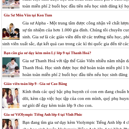
toàn miễn phí 2 buổi học đầu tiên nếu học sinh đăng ký học
Gia Sư Môn Văn tại Kon Tum
Gia sư Alpha - Một trung tâm được công nhận về chất lượn
sự tín nhiệm của hơn 1.000 gia đình. Chúng tôi chuyên cu
sinh. Gia sư là các giáo viên đến từ các trường tiểu học, ph
sinh viên xuất sắc, đạt kết quả cao trong các kì thi quốc gia đến từ cá
Bạn cần gia sư dạy kèm môn Lý lớp 9 tại Thanh Hoá?
Gia sư Thanh Hoá với tập thể Giáo Viên nhiều năm nhận dạ
Thanh Hoá. Học sinh được học thử hoàn toàn miễn phí 1 buổ
hoàn toàn miễn phí 2 buổi học đầu tiên nếu học sinh đăng 
Giáo viên toán lớp 9 - Gia sư Cao Bằng
Kính thưa các quý bậc phụ huynh có con em đang chuẩn bị 
dõi, kèm cặp việc học tập của con em mình, quý phụ huynh 
sư giỏi để dạy kèm toán lớp 9 cho con.
Gia sư ViOlympic Tiếng Anh lớp 4 tại Vĩnh Phúc
Bạn đang tìm gia sư dạy kèm Violympic Tiếng Anh lớp 4 