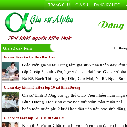
TRANG CHỦ
GIA SƯ
ĐĂNG KÝ HỌC
Gia sư dạy kèm
Hệ thốn
Gia sư Toán tại Ba Bể - Bắc Cạn
Giáo viên gia sư tại Trung tâm gia sư Alpha nhận dạy kèm 
cấp 2, cấp 3, sinh viên, học viên sau đại học. Gia sư Alph
Ba Bể, Bạch Thông, Chợ Đồn, Chợ Mới, Na Rì, Ngân Sơn
Gia sư dạy kèm môn Hoá lớp 10 tại Bình Dương
Gia sư Bình Dương với tập thể Giáo Viên nhiều năm nhận d
Bình Dương. Học sinh được học thử hoàn toàn miễn phí 1 b
hoàn toàn miễn phí 2 buổi học đầu tiên nếu học sinh đăng 
Giáo viên toán lớp 12 - Gia sư Gia Lai
Kính thưa các quý bậc phụ huynh có con em đang chuẩn bị 