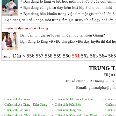
+ Bạn đang lo lắng vì lực học môn hoá lớp 8 của con em 
+ Bạn đang cần gia sư dạy kèm hoá lớp 8 cho con mình?
+ Bạn đang băn khoăn trong việc tìm một gia sư hoá lớp 8 
+ Bạn đang đau đầu chọn một trung tâm gia sư uy tín để dạy hoá lớp 
Luyện thi đại học - Kiên Giang
Bạn cần tìm
gia sư luyện thi đại học tại Kiên Giang
?
Bạn đang lo lắng về việc tìm giáo viên dạy
luyện thi đại h
Đầu
<
556
557
558
559
560
561
562
563
564
56
Trang:
TRUNG T
Điện 
Trụ sở chính: 8B Đường 26, K
Email:
giasualpha@gma
Chiêu sinh An Giang
Chiêu sinh Đắk Lắk - Phú Yên
Chiêu s
Chiêu sinh An Giang - Kiên Giang
Chiêu sinh Điện Biên
Chiêu s
Chiêu sinh Bắc Ninh
Chiêu sinh Đồng Nai
Chiêu s
Chiêu sinh Bắc Ninh - Bắc Giang
Chiêu sinh Đồng Nai - Bình Phước
Chiêu s