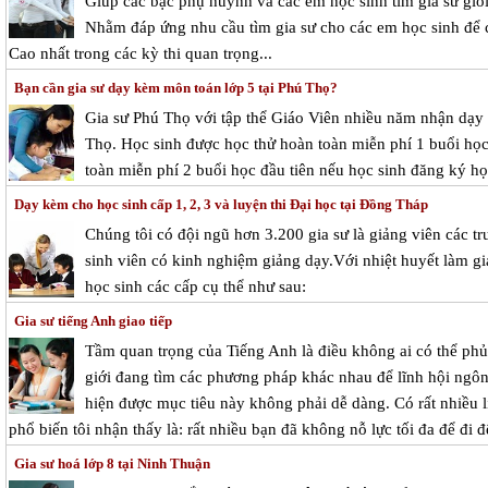
Giúp các bậc phụ huynh và các em học sinh tìm gia sư giỏi
Nhằm đáp ứng nhu cầu tìm gia sư cho các em học sinh để c
Cao nhất trong các kỳ thi quan trọng...
Bạn cần gia sư dạy kèm môn toán lớp 5 tại Phú Thọ?
Gia sư Phú Thọ với tập thể Giáo Viên nhiều năm nhận dạy k
Thọ. Học sinh được học thử hoàn toàn miễn phí 1 buổi học 
toàn miễn phí 2 buổi học đầu tiên nếu học sinh đăng ký học
Dạy kèm cho học sinh cấp 1, 2, 3 và luyện thi Đại học tại Đồng Tháp
Chúng tôi có đội ngũ hơn 3.200 gia sư là giảng viên các tr
sinh viên có kinh nghiệm giảng dạy.Với nhiệt huyết làm 
học sinh các cấp cụ thể như sau:
Gia sư tiếng Anh giao tiếp
Tầm quan trọng của Tiếng Anh là điều không ai có thể phủ
giới đang tìm các phương pháp khác nhau để lĩnh hội ngôn
hiện được mục tiêu này không phải dễ dàng. Có rất nhiều l
phổ biến tôi nhận thấy là: rất nhiều bạn đã không nỗ lực tối đa để đi 
Gia sư hoá lớp 8 tại Ninh Thuận