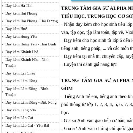
Dạy kèm Hà Tĩnh
TRUNG TÂM GIA SƯ ALPHA 
Dạy kèm Hải Phòng
TIỂU HỌC, TRUNG HỌC CƠ S
Dạy kèm Hải Phòng - Hải Dương
- Nhận dạy kèm cho học sinh tiều lớp
Dạy kèm Huế
văn, tập đọc, tập làm toán, tập vẽ, V
Dạy kèm Hưng Yên
- Dạy kèm cho học sinh từ lớp 6 đến l
Dạy kèm Hưng Yên - Thái Bình
tiếng anh, tiếng pháp, ... và các môn t
Dạy kèm Khánh Hoà
- Dạy kèm tại nhà thi chuyển cấp, luyệ
Dạy kèm Khánh Hòa - Ninh
- Luyện thi đánh giá năng lực
Thuận
Dạy kèm Lai Châu
TRUNG TÂM GIA SƯ ALPHA 
Dạy kèm Lâm Đồng
GỒM
Dạy kèm Lâm Đồng - Bình
Thuận
- Tiếng Anh trẻ em, tiếng anh theo k
Dạy kèm Lâm Đồng - Đăk Nông
phổ thông từ lớp 1, 2, 3, 4, 5, 6, 7, 8,
Dạy kèm Lạng Sơn
học.
Dạy kèm Lào Cai
- Gia sư Anh văn giao tiếp cơ bản, nân
Dạy kèm Lào Cai - Yên Bái
- Gia sư Anh văn chứng chỉ quốc gi