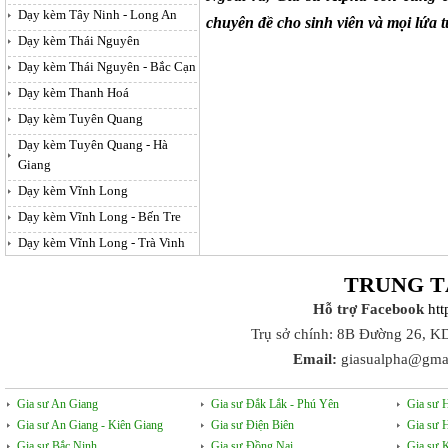
Dạy kèm Tây Ninh - Long An
chuyên đề cho sinh viên và mọi lứa t
Dạy kèm Thái Nguyên
Dạy kèm Thái Nguyên - Bắc Cạn
Dạy kèm Thanh Hoá
Dạy kèm Tuyên Quang
Dạy kèm Tuyên Quang - Hà
Giang
Dạy kèm Vĩnh Long
Dạy kèm Vĩnh Long - Bến Tre
Dạy kèm Vĩnh Long - Trà Vinh
TRUNG T
Hỗ trợ Facebook
ht
Trụ sở chính: 8B Đường 26, K
Email:
giasualpha@gma
Gia sư An Giang
Gia sư Đắk Lắk - Phú Yên
Gia sư 
Gia sư An Giang - Kiên Giang
Gia sư Điện Biên
Gia sư 
Gia sư Bắc Ninh
Gia sư Đồng Nai
Gia sư 