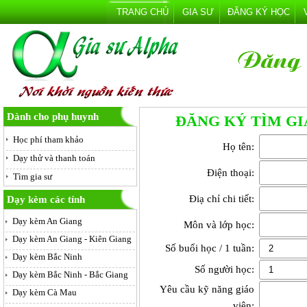
TRANG CHỦ
GIA SƯ
ĐĂNG KÝ HỌC
Dành cho phụ huynh
ĐĂNG KÝ TÌM GI
Học phí tham khảo
Họ tên:
Dạy thử và thanh toán
Điện thoại:
Tìm gia sư
Điạ chỉ chi tiết:
Dạy kèm các tỉnh
Dạy kèm An Giang
Môn và lớp học:
Dạy kèm An Giang - Kiên Giang
Số buổi học / 1 tuần:
Dạy kèm Bắc Ninh
Số người học:
Dạy kèm Bắc Ninh - Bắc Giang
Yêu cầu kỹ năng giáo
Dạy kèm Cà Mau
viên: