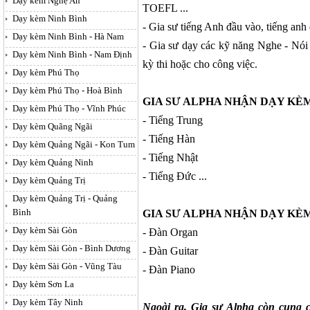
Dạy kèm Nghệ An
TOEFL ...
Dạy kèm Ninh Bình
- Gia sư tiếng Anh đầu vào, tiếng anh 
Dạy kèm Ninh Bình - Hà Nam
- Gia sư dạy các kỹ năng Nghe - Nói
Dạy kèm Ninh Bình - Nam Định
kỳ thi hoặc cho công việc.
Dạy kèm Phú Thọ
Dạy kèm Phú Thọ - Hoà Bình
GIA SƯ ALPHA NHẬN DẠY KÈ
Dạy kèm Phú Thọ - Vĩnh Phúc
- Tiếng Trung
Dạy kèm Quãng Ngãi
- Tiếng Hàn
Dạy kèm Quảng Ngãi - Kon Tum
- Tiếng Nhật
Dạy kèm Quảng Ninh
- Tiếng Đức ...
Dạy kèm Quảng Trị
Dạy kèm Quảng Trị - Quảng
Bình
GIA SƯ ALPHA NHẬN
DẠY KÈM
Dạy kèm Sài Gòn
- Đàn Organ
Dạy kèm Sài Gòn - Bình Dương
- Đàn Guitar
Dạy kèm Sài Gòn - Vũng Tàu
- Đàn Piano
Dạy kèm Sơn La
Dạy kèm Tây Ninh
Ngoài ra, Gia sư Alpha còn cung c