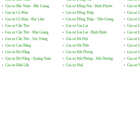
Gia sư Bắc Ninh - Bắc Giang
Gia sư Đồng Nai - Bình Phước
Gia sư 
Gia sư Cà Mau
Gia sư Đồng Tháp
Gia sư 
Gia sư Cà Mau - Bạc Liêu
Gia sư Đồng Tháp - Tiền Giang
Gia sư 
Gia sư Cần Thơ
Gia sư Gia Lai
Gia sư 
Gia sư Cần Thơ - Hậu Giang
Gia sư Gia Lai - Bình Định
Gia sư 
Gia sư Cần Thơ - Sóc Trăng
Gia sư Hà Nội
Gia sư 
Gia sư Cao Bằng
Gia sư Hà Tĩnh
Gia sư 
Gia sư Đà Nẵng
Gia sư Hải Phòng
Gia sư L
Gia sư Đà Nẵng - Quảng Nam
Gia sư Hải Phòng - Hải Dương
Gia sư 
Gia sư Đăk Lăk
Gia sư Huế
Gia sư 