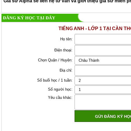
Gia sư Alpha sẽ liên hệ tư vấn và giới thiệu gia sư miễn p
ĐĂNG KÝ HỌC TẠI ĐÂY
TIẾNG ANH - LỚP 1 TẠI CẦN T
Họ tên:
Điện thoại:
Chọn Quận / Huyện:
Điạ chỉ:
Số buổi học / 1 tuần:
Số người học:
Yêu cầu khác: