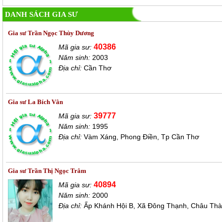
DANH SÁCH GIA SƯ
Gia sư Trần Ngọc Thùy Dương
40386
Mã gia sư:
Năm sinh:
2003
Địa chỉ:
Cần Thơ
Gia sư La Bích Vân
39777
Mã gia sư:
Năm sinh:
1995
Địa chỉ:
Vàm Xáng, Phong Điền, Tp Cần Thơ
Gia sư Trần Thị Ngọc Trâm
40894
Mã gia sư:
Năm sinh:
2000
Địa chỉ:
Ấp Khánh Hội B, Xã Đông Thạnh, Châu Thà