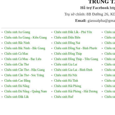
TRUNG T
Hỗ trợ Facebook
ht
Trụ sở chính: 8B Đường 26, K
Email:
giasualpha@gma
Chiêu sinh An Giang
Chiêu sinh Đắk Lắk - Phú Yên
Chiêu s
Chiêu sinh An Giang - Kiên Giang
Chiêu sinh Điện Biên
Chiêu s
Chiêu sinh Bắc Ninh
Chiêu sinh Đồng Nai
Chiêu s
Chiêu sinh Bắc Ninh - Bắc Giang
Chiêu sinh Đồng Nai - Bình Phước
Chiêu s
Chiêu sinh Cà Mau
Chiêu sinh Đồng Tháp
Chiêu si
Chiêu sinh Cà Mau - Bạc Liêu
Chiêu sinh Đồng Tháp - Tiền Giang
Chiêu s
Chiêu sinh Cần Thơ
Chiêu sinh Gia Lai
Chiêu s
Chiêu sinh Cần Thơ - Hậu Giang
Chiêu sinh Gia Lai - Bình Định
Chiêu s
Chiêu sinh Cần Thơ - Sóc Trăng
Chiêu sinh Hà Nội
Chiêu s
Chiêu sinh Cao Bằng
Chiêu sinh Hà Tĩnh
Chiêu si
Chiêu sinh Đà Nẵng
Chiêu sinh Hải Phòng
Chiêu si
Chiêu sinh Đà Nẵng - Quảng Nam
Chiêu sinh Hải Phòng - Hải Dương
Chiêu s
Chiêu sinh Đăk Lăk
Chiêu sinh Huế
Chiêu s