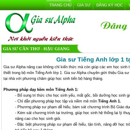
TRANG CHỦ
GIA SƯ
ĐĂNG KÝ HỌC
GIA SƯ CẦN THƠ - HẬU GIANG
Gia sư Tiếng Anh lớp 1 t
Gia sư Alpha nâng cao không chỉ kiến thức mà còn giúp các em học sinh 
thiết trong bộ môn Tiếng Anh lớp 1. Gia sư Alpha chuyên giới thiệu Gia 
tại nhà với phương châm giúp học sinh tiến bộ hàng tháng.
Phương pháp dạy kèm môn Tiếng Anh 1:
- Bổ sung tri thức cho học sinh yếu, mất gốc, bồi dưỡng học sinh g
- Chỉ dẫn phương pháp học tập và niềm mê môn
Tiếng Anh 1.
- Phương pháp sư phạm dễ hiểu, bám sát chương trình Bộ Giáo d
- Kèm sát chương trình tại trường, giúp học sinh hệ thống lại lý thu
nâng cao cho học sinh giỏi.
- Đặc biệt phương pháp sư phạm dễ hiểu, tận tình, nâng đỡ học trò 