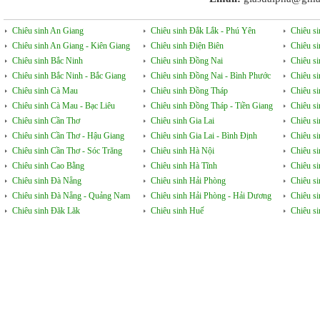
Chiêu sinh An Giang
Chiêu sinh Đắk Lắk - Phú Yên
Chiêu s
Chiêu sinh An Giang - Kiên Giang
Chiêu sinh Điện Biên
Chiêu s
Chiêu sinh Bắc Ninh
Chiêu sinh Đồng Nai
Chiêu s
Chiêu sinh Bắc Ninh - Bắc Giang
Chiêu sinh Đồng Nai - Bình Phước
Chiêu s
Chiêu sinh Cà Mau
Chiêu sinh Đồng Tháp
Chiêu si
Chiêu sinh Cà Mau - Bạc Liêu
Chiêu sinh Đồng Tháp - Tiền Giang
Chiêu s
Chiêu sinh Cần Thơ
Chiêu sinh Gia Lai
Chiêu s
Chiêu sinh Cần Thơ - Hậu Giang
Chiêu sinh Gia Lai - Bình Định
Chiêu s
Chiêu sinh Cần Thơ - Sóc Trăng
Chiêu sinh Hà Nội
Chiêu s
Chiêu sinh Cao Bằng
Chiêu sinh Hà Tĩnh
Chiêu si
Chiêu sinh Đà Nẵng
Chiêu sinh Hải Phòng
Chiêu si
Chiêu sinh Đà Nẵng - Quảng Nam
Chiêu sinh Hải Phòng - Hải Dương
Chiêu s
Chiêu sinh Đăk Lăk
Chiêu sinh Huế
Chiêu s