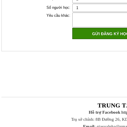
Số người học:
Yêu cầu khác:
TRUNG T
Hỗ trợ Facebook
ht
Trụ sở chính: 8B Đường 26, K
Email:
giasualpha@gma