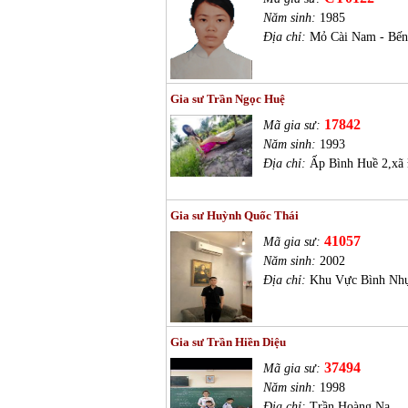
Năm sinh:
1985
Địa chỉ:
Mỏ Cài Nam - Bến
Gia sư Trần Ngọc Huệ
17842
Mã gia sư:
Năm sinh:
1993
Địa chỉ:
Ấp Bình Huề 2,xã 
Gia sư Huỳnh Quốc Thái
41057
Mã gia sư:
Năm sinh:
2002
Địa chỉ:
Khu Vực Bình Nhự
Gia sư Trần Hiền Diệu
37494
Mã gia sư:
Năm sinh:
1998
Địa chỉ:
Trần Hoàng Na