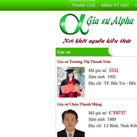
TRANG CHỦ
ĐĂNG KÝ HỌC
Gia sư
Gia sư Trương Thị Thanh Trúc
5511
Mã gia sư:
Năm sinh:
1992
Địa chỉ:
TP. Bến Tre - Bến
Gia sư Châu Thanh Mộng
CT0737
Mã gia sư:
Năm sinh:
1989
Địa chỉ:
Lê Bình, Ninh Kiề