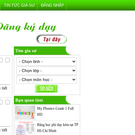
TIN TỨC GIA SƯ
ĐĂNG NHẬP
Tìm gia sư
 tiết
Bạn quan tâm
My Phonics Grade 1 Full
HD
Bảng học phí dạy kèm tại TP
 tiết
Hồ Chí Minh