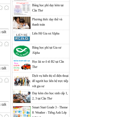
Bảng học phí dạy kèm tại
Cần Thơ
Phương thức dạy thử và
thanh toán
 tiết
Liên Hệ Gia sư Alpha
Bảng học phí tại Gia sư
Alpha
Học lái xe ô tô B2 tại Cần
Thơ
 tiết
Dịch vụ hiển thị số điện thoại
để người học liên hệ trực tiếp
với gia sư
Dạy kèm cho học sinh cấp 1,
2, 3 tại Cần Thơ
 tiết
Smart Start Grade 3 - Theme
8: Weather - Tiếng Anh Lớp