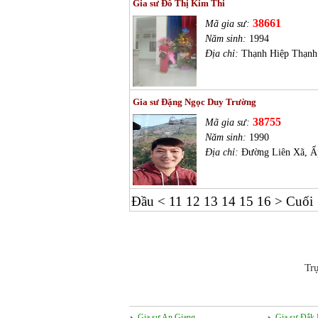
Gia sư Đỗ Thị Kim Thi
38661
Mã gia sư:
Năm sinh:
1994
Địa chỉ:
Thạnh Hiệp Thạnh
Gia sư Đặng Ngọc Duy Trường
38755
Mã gia sư:
Năm sinh:
1990
Địa chỉ:
Đường Liên Xã, Ấp
Đầu
<
11
12
13
14
15
16
>
Cuối
Tr
Gia sư An Giang
Gia sư Đắk 