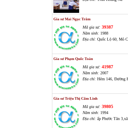
Gia sư Mai Ngọc Trâm
39387
Mã gia sư:
Năm sinh:
1988
Địa chỉ:
Quốc Lộ 60, Mỏ C
Gia sư Phạm Quốc Toàn
41987
Mã gia sư:
Năm sinh:
2007
Địa chỉ:
Hẻm 146, Đường H
Gia sư Triệu Thị Cẩm Linh
39805
Mã gia sư:
Năm sinh:
1994
Địa chỉ:
ấp Phước Tân 3,x