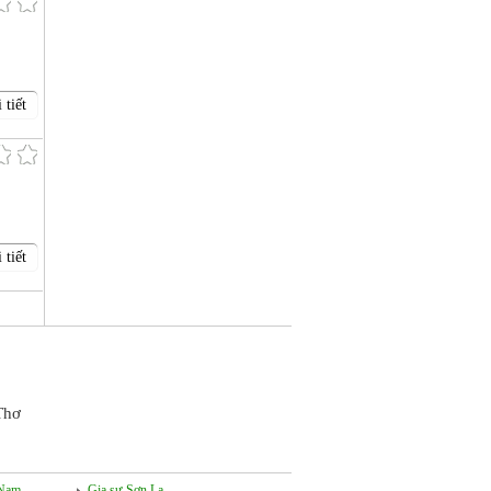
 tiết
 tiết
Thơ
 Nam
Gia sư Sơn La