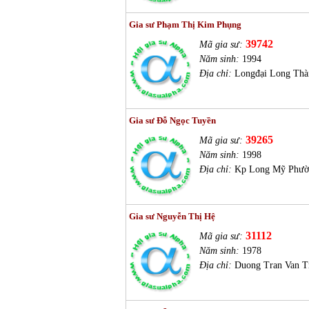
Gia sư Phạm Thị Kim Phụng
39742
Mã gia sư:
Năm sinh:
1994
Địa chỉ:
Longđại Long Thà
Gia sư Đỗ Ngọc Tuyền
39265
Mã gia sư:
Năm sinh:
1998
Địa chỉ:
Kp Long Mỹ Phườ
Gia sư Nguyễn Thị Hệ
31112
Mã gia sư:
Năm sinh:
1978
Địa chỉ:
Duong Tran Van T