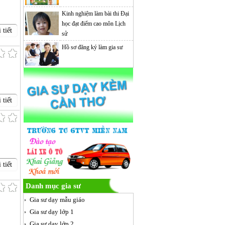
Kinh nghiệm làm bài thi Đại
học đạt điểm cao môn Lịch
 tiết
sử
Hồ sơ đăng ký làm gia sư
 tiết
 tiết
Danh mục gia sư
Gia sư dạy mẫu giáo
Gia sư dạy lớp 1
Gia sư dạy lớp 2