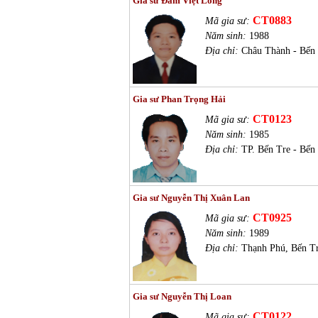
Gia sư Đàm Việt Long
CT0883
Mã gia sư:
Năm sinh:
1988
Địa chỉ:
Châu Thành - Bến
Gia sư Phan Trọng Hải
CT0123
Mã gia sư:
Năm sinh:
1985
Địa chỉ:
TP. Bến Tre - Bến
Gia sư Nguyễn Thị Xuân Lan
CT0925
Mã gia sư:
Năm sinh:
1989
Địa chỉ:
Thạnh Phú, Bến T
Gia sư Nguyễn Thị Loan
CT0122
Mã gia sư: