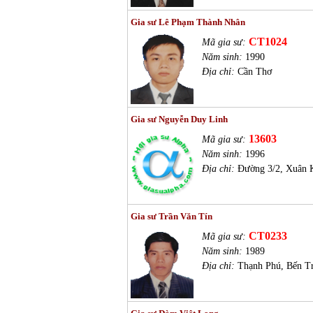
Gia sư Lê Phạm Thành Nhân
CT1024
Mã gia sư:
Năm sinh:
1990
Địa chỉ:
Cần Thơ
Gia sư Nguyễn Duy Linh
13603
Mã gia sư:
Năm sinh:
1996
Địa chỉ:
Đường 3/2, Xuân 
Gia sư Trần Văn Tín
CT0233
Mã gia sư:
Năm sinh:
1989
Địa chỉ:
Thạnh Phú, Bến T