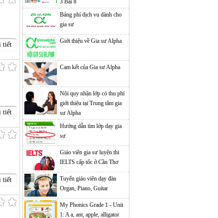
3 Bài 8
Bảng phí dịch vụ dành cho
gia sư
Giới thiệu về Gia sư Alpha
 tiết
Cam kết của Gia sư Alpha
Nội quy nhận lớp có thu phí
giới thiệu tại Trung tâm gia
 tiết
sư Alpha
Hướng dẫn tìm lớp dạy gia
sư
Giáo viên gia sư luyện thi
IELTS cấp tốc ở Cần Thơ
Tuyển giáo viên dạy đàn
 tiết
Organ, Piano, Guitar
My Phonics Grade 1 - Unit
1: A a, ant, apple, alligator