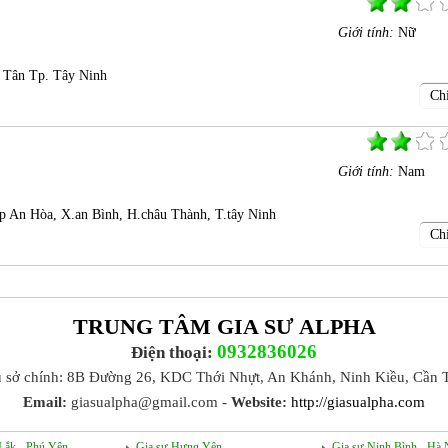
Giới tính:
Nữ
 Tân Tp. Tây Ninh
Chi
Giới tính:
Nam
 An Hòa, X.an Bình, H.châu Thành, T.tây Ninh
Chi
TRUNG TÂM GIA SƯ ALPHA
0932836026
Điện thoại:
ụ sở chính: 8B Đường 26, KDC Thới Nhựt, An Khánh, Ninh Kiều, Cần 
Email:
giasualpha@gmail.com -
Website:
http://giasualpha.com
Lắk - Phú Yên
Gia sư Hưng Yên
Gia sư Ninh Bình - Hà