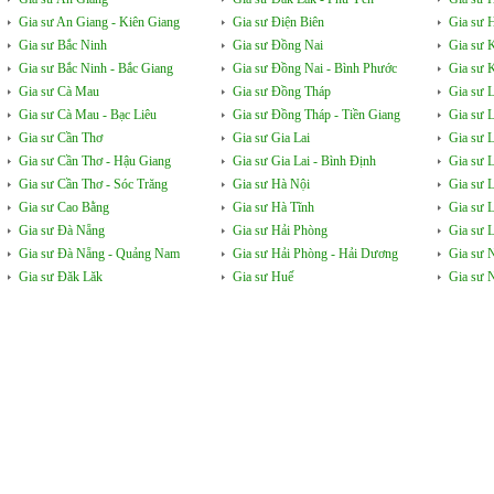
Gia sư An Giang - Kiên Giang
Gia sư Điện Biên
Gia sư 
Gia sư Bắc Ninh
Gia sư Đồng Nai
Gia sư 
Gia sư Bắc Ninh - Bắc Giang
Gia sư Đồng Nai - Bình Phước
Gia sư 
Gia sư Cà Mau
Gia sư Đồng Tháp
Gia sư 
Gia sư Cà Mau - Bạc Liêu
Gia sư Đồng Tháp - Tiền Giang
Gia sư 
Gia sư Cần Thơ
Gia sư Gia Lai
Gia sư 
Gia sư Cần Thơ - Hậu Giang
Gia sư Gia Lai - Bình Định
Gia sư 
Gia sư Cần Thơ - Sóc Trăng
Gia sư Hà Nội
Gia sư 
Gia sư Cao Bằng
Gia sư Hà Tĩnh
Gia sư 
Gia sư Đà Nẵng
Gia sư Hải Phòng
Gia sư L
Gia sư Đà Nẵng - Quảng Nam
Gia sư Hải Phòng - Hải Dương
Gia sư 
Gia sư Đăk Lăk
Gia sư Huế
Gia sư 