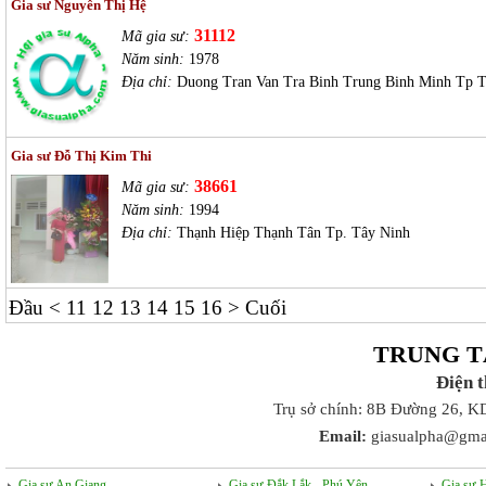
Gia sư Nguyễn Thị Hệ
31112
Mã gia sư:
Năm sinh:
1978
Địa chỉ:
Duong Tran Van Tra Binh Trung Binh Minh Tp T
Gia sư Đỗ Thị Kim Thi
38661
Mã gia sư:
Năm sinh:
1994
Địa chỉ:
Thạnh Hiệp Thạnh Tân Tp. Tây Ninh
Đầu
<
11
12
13
14
15
16
>
Cuối
TRUNG T
Điện 
Trụ sở chính: 8B Đường 26, K
Email:
giasualpha@gma
Gia sư An Giang
Gia sư Đắk Lắk - Phú Yên
Gia sư 