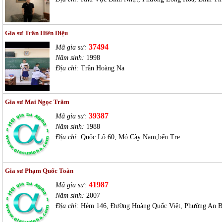
Gia sư Trần Hiền Diệu
37494
Mã gia sư:
Năm sinh:
1998
Địa chỉ:
Trần Hoàng Na
Gia sư Mai Ngọc Trâm
39387
Mã gia sư:
Năm sinh:
1988
Địa chỉ:
Quốc Lộ 60, Mỏ Cày Nam,bến Tre
Gia sư Phạm Quốc Toàn
41987
Mã gia sư:
Năm sinh:
2007
Địa chỉ:
Hẻm 146, Đường Hoàng Quốc Việt, Phường An B