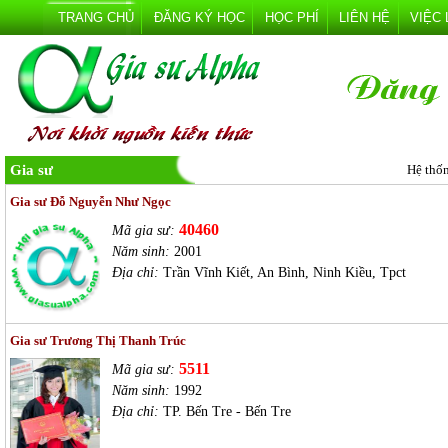
TRANG CHỦ
ĐĂNG KÝ HỌC
HỌC PHÍ
LIÊN HỆ
VIỆC
Gia sư
Hệ thố
Gia sư Đỗ Nguyễn Như Ngọc
40460
Mã gia sư:
Năm sinh:
2001
Địa chỉ:
Trần Vĩnh Kiết, An Bình, Ninh Kiều, Tpct
Gia sư Trương Thị Thanh Trúc
5511
Mã gia sư:
Năm sinh:
1992
Địa chỉ:
TP. Bến Tre - Bến Tre