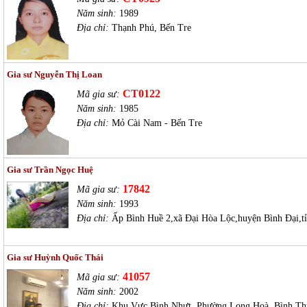
Năm sinh:
1989
Địa chỉ:
Thạnh Phú, Bến Tre
Gia sư Nguyễn Thị Loan
CT0122
Mã gia sư:
Năm sinh:
1985
Địa chỉ:
Mỏ Cài Nam - Bến Tre
Gia sư Trần Ngọc Huệ
17842
Mã gia sư:
Năm sinh:
1993
Địa chỉ:
Ấp Bình Huề 2,xã Đại Hòa Lộc,huyện Bình Đại,t
Gia sư Huỳnh Quốc Thái
41057
Mã gia sư:
Năm sinh:
2002
Địa chỉ:
Khu Vực Bình Nhựt, Phường Long Hoà, Bình Th