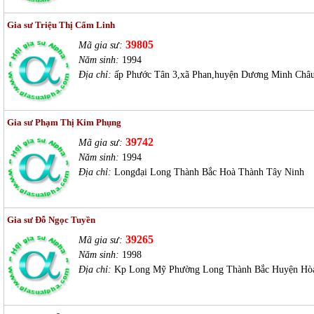
Gia sư Triệu Thị Cẩm Linh
39805
Mã gia sư:
Năm sinh:
1994
Địa chỉ:
ấp Phước Tân 3,xã Phan,huyện Dương Minh Châu
Gia sư Phạm Thị Kim Phụng
39742
Mã gia sư:
Năm sinh:
1994
Địa chỉ:
Longđại Long Thành Bắc Hoà Thành Tây Ninh
Gia sư Đỗ Ngọc Tuyền
39265
Mã gia sư:
Năm sinh:
1998
Địa chỉ:
Kp Long Mỹ Phường Long Thành Bắc Huyện Hò