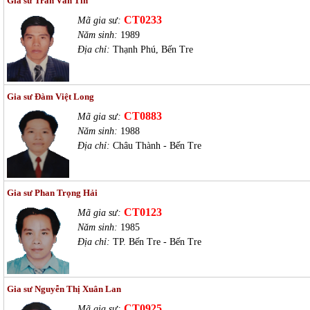
Gia sư Trần Văn Tín
CT0233
Mã gia sư:
Năm sinh:
1989
Địa chỉ:
Thạnh Phú, Bến Tre
Gia sư Đàm Việt Long
CT0883
Mã gia sư:
Năm sinh:
1988
Địa chỉ:
Châu Thành - Bến Tre
Gia sư Phan Trọng Hải
CT0123
Mã gia sư:
Năm sinh:
1985
Địa chỉ:
TP. Bến Tre - Bến Tre
Gia sư Nguyễn Thị Xuân Lan
CT0925
Mã gia sư: